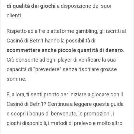
di qualità dei giochi
a disposizione dei suoi
clienti.
Rispetto ad altre piattaforme gambling, gli iscritti al
Casinò di Betn1 hanno la possibilità di
scommettere anche
piccole quantità di denaro
.
Ciò consente ad ogni player di verificare la sua
capacità di “prevedere” senza rischiare grosse
somme.
E, allora, ti senti pronto per iniziare a giocare con il
Casinò di Betn1? Continua a leggere questa guida
e scopri i bonus di benvenuto, le promozioni, i
giochi disponibili, i metodi di prelevo e molto altro.