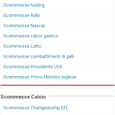
Scommesse hurling
Scommesse Rally
Scommesse Nascar
Scommesse calcio gaelico
Scommesse Lotto
Scommesse combattimenti di galli
Scommesse Presidente USA
Scommesse Primo Ministro Inglese
Scommesse Calcio
Scommesse Championship EFL