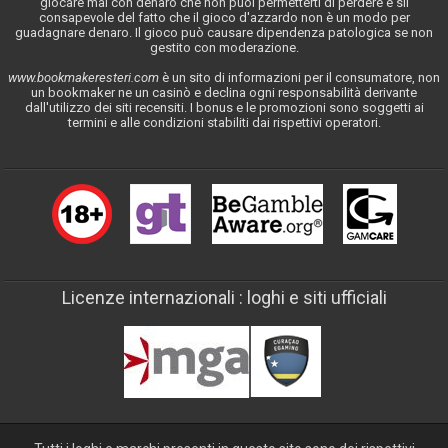
giocare mai con denaro che non puoi permetterti di perdere e sii
consapevole del fatto che il gioco d'azzardo non è un modo per
guadagnare denaro. Il gioco può causare dipendenza patologica se non
gestito con moderazione.
www.bookmakeresteri.com
è un sito di informazioni per il consumatore, non
un bookmaker ne un casinò e declina ogni responsabilità derivante
dall'utilizzo dei siti recensiti. I bonus e le promozioni sono soggetti ai
termini e alle condizioni stabiliti dai rispettivi operatori.
Licenze internazionali : loghi e siti ufficiali