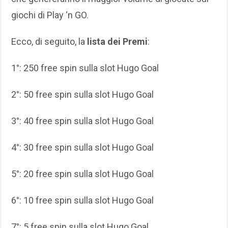
giochi di Play ‘n GO.
Ecco, di seguito, la
lista dei Premi
:
1°: 250 free spin sulla slot Hugo Goal
2°: 50 free spin sulla slot Hugo Goal
3°: 40 free spin sulla slot Hugo Goal
4°: 30 free spin sulla slot Hugo Goal
5°: 20 free spin sulla slot Hugo Goal
6°: 10 free spin sulla slot Hugo Goal
7°: 5 free spin sulla slot Hugo Goal