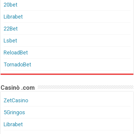
20bet
Librabet
22Bet
Lsbet
ReloadBet
TornadoBet
Casinò .com
ZetCasino
5Gringos
Librabet