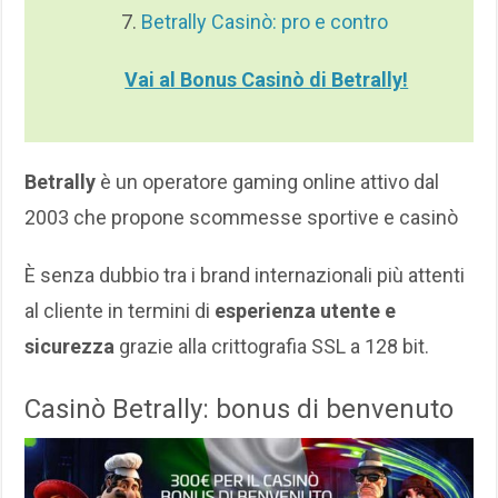
Betrally Casinò: pro e contro
Vai al Bonus Casinò di Betrally!
Betrally
è un operatore gaming online attivo dal
2003 che propone scommesse sportive e casinò
È senza dubbio tra i brand internazionali più attenti
al cliente in termini di
esperienza utente e
sicurezza
grazie alla crittografia SSL a 128 bit.
Casinò Betrally: bonus di benvenuto