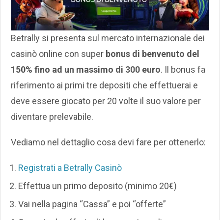
Betrally si presenta sul mercato internazionale dei
casinò online con super
bonus di benvenuto del
150% fino ad un massimo di 300 euro
. Il bonus fa
riferimento ai primi tre depositi che effettuerai e
deve essere giocato per 20 volte il suo valore per
diventare prelevabile.
Vediamo nel dettaglio cosa devi fare per ottenerlo:
Registrati a Betrally Casinò
Effettua un primo deposito (minimo 20€)
Vai nella pagina “Cassa” e poi “offerte”