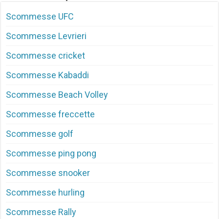
Scommesse UFC
Scommesse Levrieri
Scommesse cricket
Scommesse Kabaddi
Scommesse Beach Volley
Scommesse freccette
Scommesse golf
Scommesse ping pong
Scommesse snooker
Scommesse hurling
Scommesse Rally