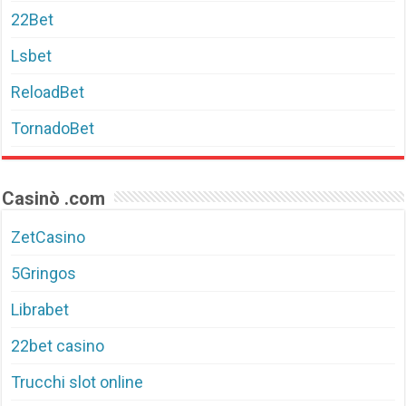
22Bet
Lsbet
ReloadBet
TornadoBet
Casinò .com
ZetCasino
5Gringos
Librabet
22bet casino
Trucchi slot online