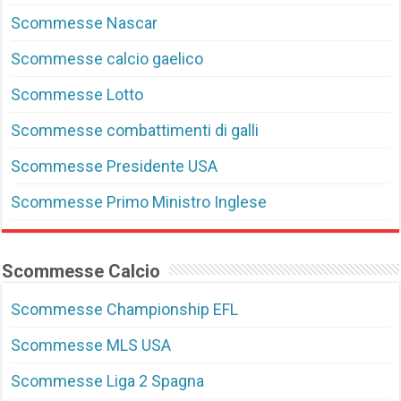
Scommesse Nascar
Scommesse calcio gaelico
Scommesse Lotto
Scommesse combattimenti di galli
Scommesse Presidente USA
Scommesse Primo Ministro Inglese
Scommesse Calcio
Scommesse Championship EFL
Scommesse MLS USA
Scommesse Liga 2 Spagna