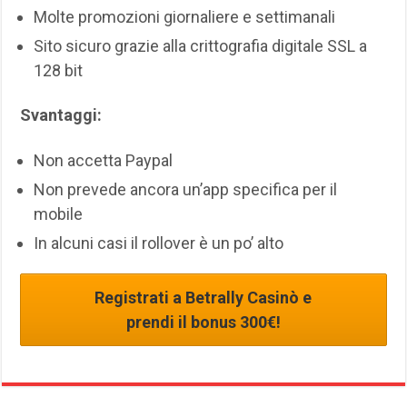
Molte promozioni giornaliere e settimanali
Sito sicuro grazie alla crittografia digitale SSL a
128 bit
Svantaggi:
Non accetta Paypal
Non prevede ancora un’app specifica per il
mobile
In alcuni casi il rollover è un po’ alto
Registrati a Betrally Casinò e
prendi il bonus 300€!