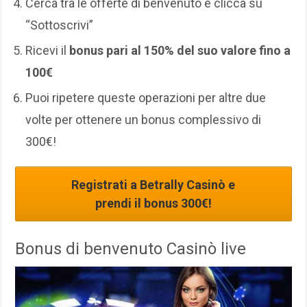
Cerca tra le offerte di benvenuto e clicca su
“Sottoscrivi”
Ricevi il
bonus pari al 150% del suo valore fino a
100€
Puoi ripetere queste operazioni per altre due
volte per ottenere un bonus complessivo di
300€!
Registrati a Betrally Casinò e
prendi il bonus 300€!
Bonus di benvenuto Casinò live