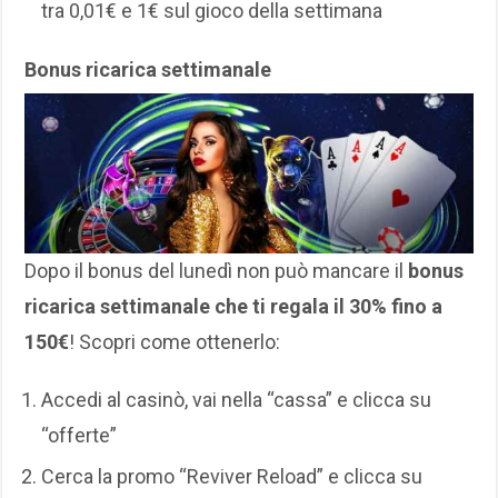
tra 0,01€ e 1€ sul gioco della settimana
Bonus ricarica settimanale
Dopo il bonus del lunedì non può mancare il
bonus
ricarica settimanale che ti regala il 30% fino a
150€
! Scopri come ottenerlo:
Accedi al casinò, vai nella “cassa” e clicca su
“offerte”
Cerca la promo “Reviver Reload” e clicca su