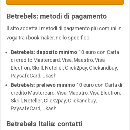
Betrebels: metodi di pagamento
Il sito accetta i metodi di pagamento più comuni in
voga tra i bookmaker, nello specifico:
Betrebels: deposito minimo
10 euro con Carta
di credito Mastercard, Visa, Maestro, Visa
Electron, Skrill, Neteller, Click2pay, Clickandbuy,
PaysafeCard, Ukash.
Betrebels: prelievo minimo
10 euro con Carta di
credito Mastercard, Visa, Maestro, Visa Electron,
Skrill, Neteller, Click2pay, Clickandbuy,
PaysafeCard, Ukash.
Betrebels Italia: contatti