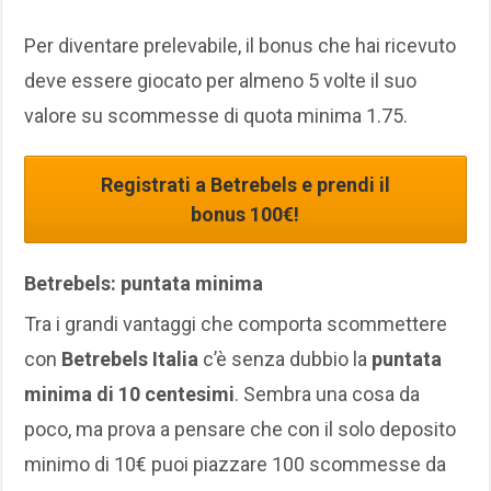
Per diventare prelevabile, il bonus che hai ricevuto
deve essere giocato per almeno 5 volte il suo
valore su scommesse di quota minima 1.75.
Registrati a Betrebels e prendi il
bonus 100€!
Betrebels: puntata minima
Tra i grandi vantaggi che comporta scommettere
con
Betrebels Italia
c’è senza dubbio la
puntata
minima di 10 centesimi
. Sembra una cosa da
poco, ma prova a pensare che con il solo deposito
minimo di 10€ puoi piazzare 100 scommesse da