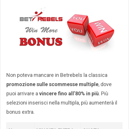
Non poteva mancare in Betrebels la classica
promozione sulle scommesse multiple
, dove
puoi arrivare a
vincere fino all’80% in più
. Più
selezioni inserisci nella multipla, più aumenterà il
bonus extra.