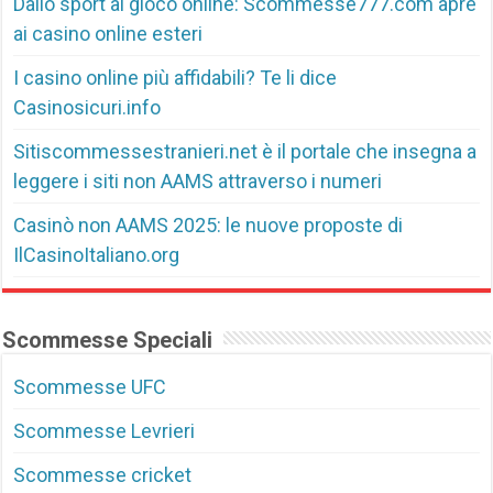
Dallo sport al gioco online: Scommesse777.com apre
ai casino online esteri
I casino online più affidabili? Te li dice
Casinosicuri.info
Sitiscommessestranieri.net è il portale che insegna a
leggere i siti non AAMS attraverso i numeri
Casinò non AAMS 2025: le nuove proposte di
IlCasinoItaliano.org
Scommesse Speciali
Scommesse UFC
Scommesse Levrieri
Scommesse cricket