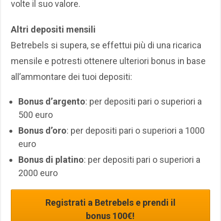
volte il suo valore.
Altri depositi mensili
Betrebels si supera, se effettui più di una ricarica
mensile e potresti ottenere ulteriori bonus in base
all’ammontare dei tuoi depositi:
Bonus d’argento
: per depositi pari o superiori a
500 euro
Bonus d’oro
: per depositi pari o superiori a 1000
euro
Bonus di platino
: per depositi pari o superiori a
2000 euro
Registrati a Betrebels e prendi il
bonus 100€!