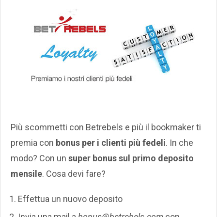
Più scommetti con Betrebels e più il bookmaker ti
premia con
bonus per i clienti più fedeli
. In che
modo? Con un
super bonus sul primo deposito
mensile
. Cosa devi fare?
Effettua un nuovo deposito
Invia una mail a
bonus@betrebels.com
con