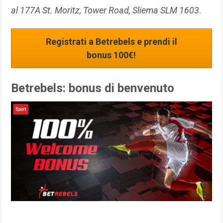
al 177A St. Moritz, Tower Road, Sliema SLM 1603
.
Registrati a Betrebels e prendi il
bonus 100€!
Betrebels: bonus di benvenuto