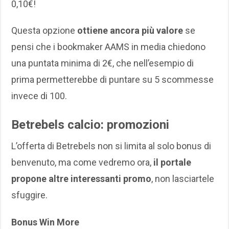
0,10€!
Questa opzione
ottiene ancora più valore
se
pensi che i bookmaker AAMS in media chiedono
una puntata minima di 2€, che nell’esempio di
prima permetterebbe di puntare su 5 scommesse
invece di 100.
Betrebels calcio: promozioni
L’offerta di Betrebels non si limita al solo bonus di
benvenuto, ma come vedremo ora,
il portale
propone altre interessanti promo
, non lasciartele
sfuggire.
Bonus Win More