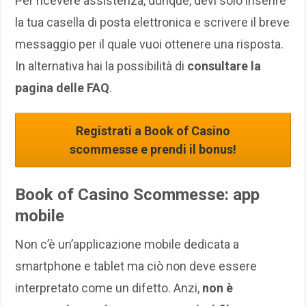
Per ricevere assistenza, dunque, devi solo inserire
la tua casella di posta elettronica e scrivere il breve
messaggio per il quale vuoi ottenere una risposta.
In alternativa hai la possibilità di
consultare la
pagina delle FAQ
.
Registrati a Book of Casino
scommesse e prendi il bonus!
Book of Casino Scommesse: app
mobile
Non c’è un’applicazione mobile dedicata a
smartphone e tablet ma ciò non deve essere
interpretato come un difetto. Anzi,
non è