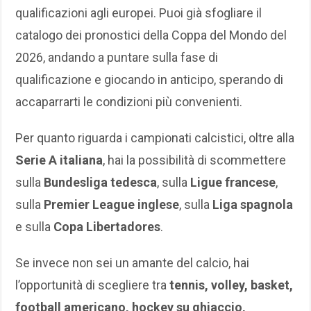
qualificazioni agli europei. Puoi già sfogliare il
catalogo dei pronostici della Coppa del Mondo del
2026, andando a puntare sulla fase di
qualificazione e giocando in anticipo, sperando di
accaparrarti le condizioni più convenienti.
Per quanto riguarda i campionati calcistici, oltre alla
Serie A italiana
, hai la possibilità di scommettere
sulla
Bundesliga tedesca
, sulla
Ligue francese
,
sulla
Premier League inglese
, sulla
Liga spagnola
e sulla
Copa Libertadores
.
Se invece non sei un amante del calcio, hai
l’opportunità di scegliere tra
tennis, volley, basket,
football americano, hockey su ghiaccio,