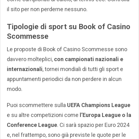
il sito per non perderne nessuno.
Tipologie di sport su Book of Casino
Scommesse
Le proposte di Book of Casino Scommesse sono
davvero molteplici,
con campionati nazionali e
internazionali
, tornei mondiali di tutti gli sport e
appuntamenti periodici da non perdere in alcun
modo.
Puoi scommettere sulla
UEFA Champions League
e su altre competizioni come
l’Europa League o la
Conference League
. Ci sarà spazio per Euro 2024
e, nel frattempo, sono già previste le quote per le