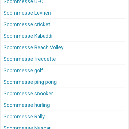
Scommesse UFC
Scommesse Levrieri
Scommesse cricket
Scommesse Kabaddi
Scommesse Beach Volley
Scommesse freccette
Scommesse golf
Scommesse ping pong
Scommesse snooker
Scommesse hurling
Scommesse Rally
Scommesse Nascar