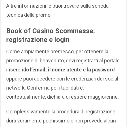
Altre informazioni le puoi trovare sulla scheda
tecnica della promo.
Book of Casino Scommesse:
registrazione e login
Come ampiamente premesso, per ottenere la
promozione di benvenuto, devi registrarti al portale
inserendo
l’email, il nome utente e la password
oppure puoi accedere con le credenziali dei social
network. Conferma poi i tuoi dati e,
contestualmente, dichiara di essere maggiorenne.
Complessivamente la procedura di registrazione
dura veramente pochissimo e non prevede alcun