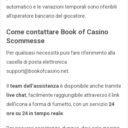
automatico e le variazioni temporali sono riferibili
all’operatore bancario del giocatore.
Come contattare Book of Casino
Scommesse
Per qualsiasi necessità puoi fare riferimento alla
casella di posta elettronica
support@bookofcasino.net.
Il
team dell’assistenza
è disponibile anche tramite
live chat
, facilmente raggiungibile attraverso il link
dell’icona a forma di fumetto, con un servizio
24
ore su 24 in tempo reale
.