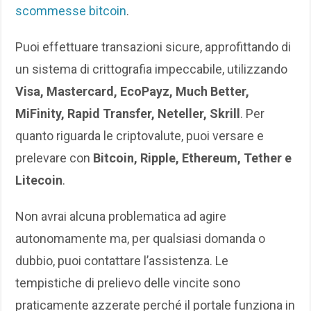
scommesse bitcoin
.
Puoi effettuare transazioni sicure, approfittando di
un sistema di crittografia impeccabile, utilizzando
Visa, Mastercard, EcoPayz, Much Better,
MiFinity, Rapid Transfer, Neteller, Skrill
. Per
quanto riguarda le criptovalute, puoi versare e
prelevare con
Bitcoin, Ripple, Ethereum, Tether e
Litecoin
.
Non avrai alcuna problematica ad agire
autonomamente ma, per qualsiasi domanda o
dubbio, puoi contattare l’assistenza. Le
tempistiche di prelievo delle vincite sono
praticamente azzerate perché il portale funziona in