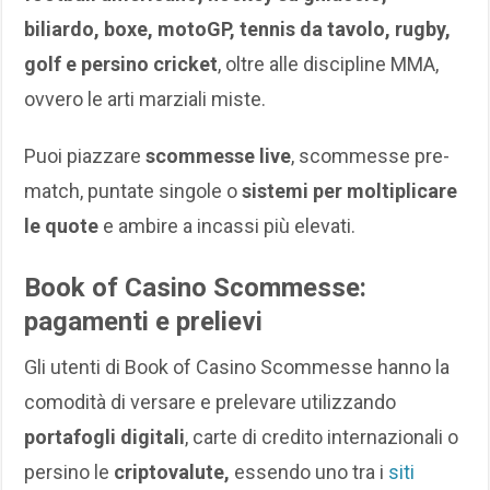
biliardo, boxe, motoGP, tennis da tavolo, rugby,
golf e persino cricket
, oltre alle discipline MMA,
ovvero le arti marziali miste.
Puoi piazzare
scommesse live
, scommesse pre-
match, puntate singole o
sistemi per moltiplicare
le quote
e ambire a incassi più elevati.
Book of Casino Scommesse:
pagamenti e prelievi
Gli utenti di Book of Casino Scommesse hanno la
comodità di versare e prelevare utilizzando
portafogli digitali
, carte di credito internazionali o
persino le
criptovalute,
essendo uno tra i
siti