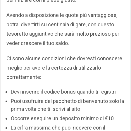
Avendo a disposizione le quote più vantaggiose,
potrai divertirti su centinaia di gare, con questo
tesoretto aggiuntivo che sarà molto prezioso per
veder crescere il tuo saldo.
Ci sono alcune condizioni che dovresti conoscere
meglio per avere la certezza di utilizzarlo
correttamente:
Devi inserire il codice bonus quando ti registri
Puoi usufruire del pacchetto di benvenuto solo la
prima volta che ti iscrivi al sito
Occorre eseguire un deposito minimo di €10
La cifra massima che puoi ricevere con il