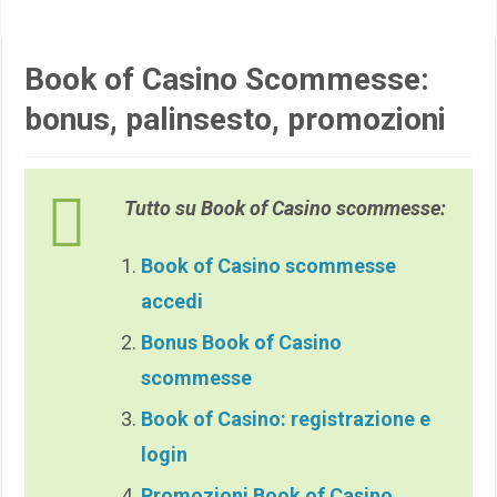
Book of Casino Scommesse:
bonus, palinsesto, promozioni
Tutto su Book of Casino scommesse:
Book of Casino scommesse
accedi
Bonus Book of Casino
scommesse
Book of Casino: registrazione e
login
Promozioni Book of Casino