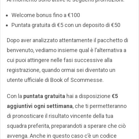
Welcome bonus fino a €100
Puntata gratuita di €5 con un deposito di €50
Dopo aver analizzato attentamente il pacchetto di
benvenuto, vediamo insieme qual è l’alternativa a
cui puoi attingere nelle fasi successive alla
registrazione, quando ormai sei diventato un
utente ufficiale di Book of Scommesse.
Con la
puntata gratuita
hai a disposizione
€5
aggiuntivi ogni settimana
, che ti permetteranno
di pronosticare il risultato vincente della tua
squadra preferita, preparandoti a sperare che ciò
avvenga. Anche in questo caso c’è un codice