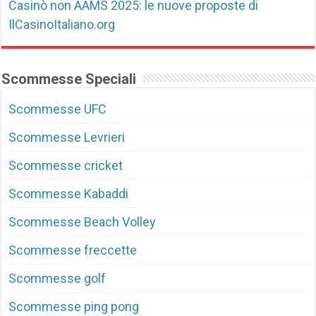
Casinò non AAMS 2025: le nuove proposte di
IlCasinoItaliano.org
Scommesse Speciali
Scommesse UFC
Scommesse Levrieri
Scommesse cricket
Scommesse Kabaddi
Scommesse Beach Volley
Scommesse freccette
Scommesse golf
Scommesse ping pong