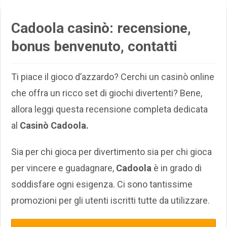
Cadoola casinò: recensione,
bonus benvenuto, contatti
Ti piace il gioco d’azzardo? Cerchi un casinò online
che offra un ricco set di giochi divertenti? Bene,
allora leggi questa recensione completa dedicata
al
Casinò Cadoola.
Sia per chi gioca per divertimento sia per chi gioca
per vincere e guadagnare,
Cadoola
è in grado di
soddisfare ogni esigenza. Ci sono tantissime
promozioni per gli utenti iscritti tutte da utilizzare.