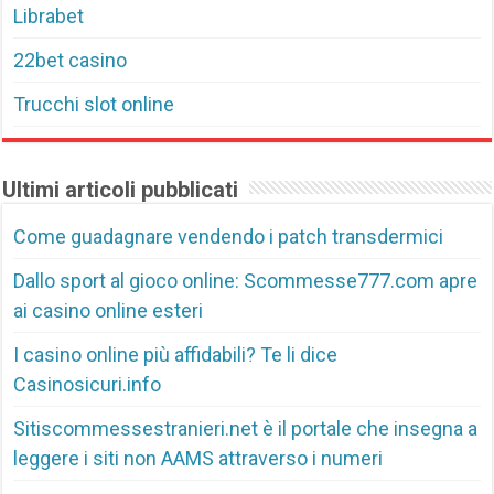
Librabet
22bet casino
Trucchi slot online
Ultimi articoli pubblicati
Come guadagnare vendendo i patch transdermici
Dallo sport al gioco online: Scommesse777.com apre
ai casino online esteri
I casino online più affidabili? Te li dice
Casinosicuri.info
Sitiscommessestranieri.net è il portale che insegna a
leggere i siti non AAMS attraverso i numeri