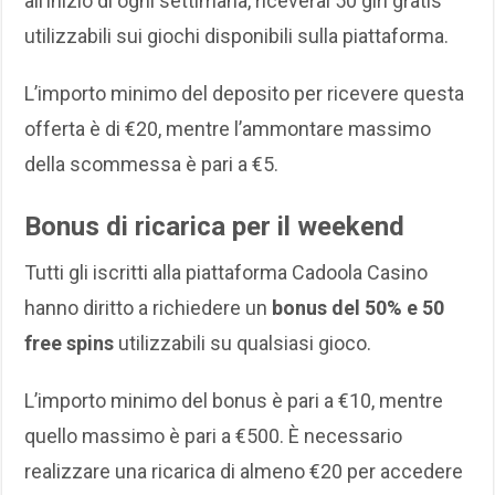
all’inizio di ogni settimana, riceverai 50 giri gratis
utilizzabili sui giochi disponibili sulla piattaforma.
L’importo minimo del deposito per ricevere questa
offerta è di €20, mentre l’ammontare massimo
della scommessa è pari a €5.
Bonus di ricarica per il weekend
Tutti gli iscritti alla piattaforma Cadoola Casino
hanno diritto a richiedere un
bonus del 50% e 50
free spins
utilizzabili su qualsiasi gioco.
L’importo minimo del bonus è pari a €10, mentre
quello massimo è pari a €500. È necessario
realizzare una ricarica di almeno €20 per accedere