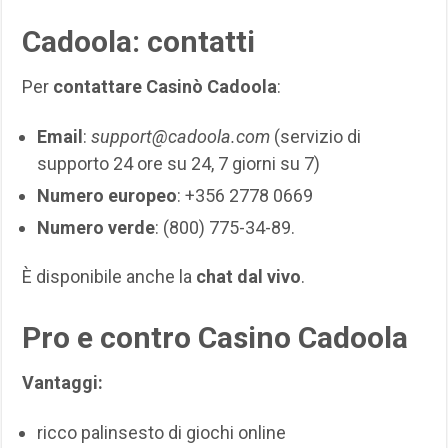
Cadoola: contatti
Per
contattare Casinò Cadoola
:
Email
:
support@cadoola.com
(servizio di
supporto 24 ore su 24, 7 giorni su 7)
Numero europeo
: +356 2778 0669
Numero verde
: (800) 775-34-89.
È disponibile anche la
chat dal vivo
.
Pro e contro Casino Cadoola
Vantaggi:
ricco palinsesto di giochi online