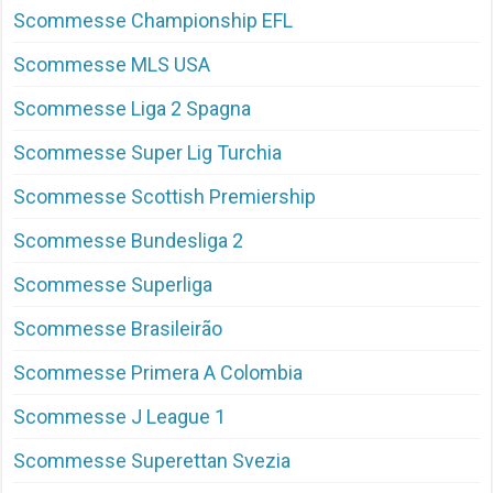
Scommesse Championship EFL
Scommesse MLS USA
Scommesse Liga 2 Spagna
Scommesse Super Lig Turchia
Scommesse Scottish Premiership
Scommesse Bundesliga 2
Scommesse Superliga
Scommesse Brasileirão
Scommesse Primera A Colombia
Scommesse J League 1
Scommesse Superettan Svezia