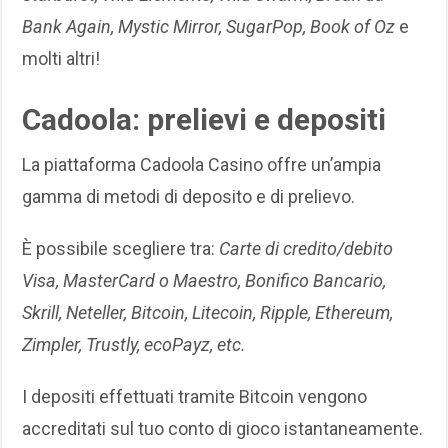
Bank Again, Mystic Mirror, SugarPop, Book of Oz
e
molti altri!
Cadoola: prelievi e depositi
La piattaforma Cadoola Casino offre un’ampia
gamma di metodi di deposito e di prelievo.
È possibile scegliere tra:
Carte di credito/debito
Visa, MasterCard o Maestro, Bonifico Bancario,
Skrill, Neteller, Bitcoin, Litecoin, Ripple, Ethereum,
Zimpler, Trustly, ecoPayz, etc.
I depositi effettuati tramite Bitcoin vengono
accreditati sul tuo conto di gioco istantaneamente.