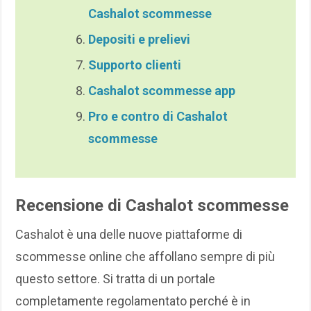
Cashalot scommesse
Depositi e prelievi
Supporto clienti
Cashalot scommesse app
Pro e contro di Cashalot
scommesse
Recensione di Cashalot scommesse
Cashalot è una delle nuove piattaforme di
scommesse online che affollano sempre di più
questo settore. Si tratta di un portale
completamente regolamentato perché è in