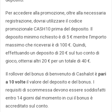
Per accedere alla promozione, oltre alla necessaria
registrazione, dovrai utilizzare il codice
promozionale CASH10 prima del deposito. Il
deposito minimo richiesto è di 5 € mentre l’importo
massimo che riceverai è di 100 €. Quindi,
effettuando un deposito di 20 € sul tuo conto di
gioco, otterrai altri 20 € per un totale di 40 €.
Il rollover del bonus di benvenuto di Cashalot è
pari
a 10 volte
il valore del deposito e del bonus. I
requisiti di scommessa devono essere soddisfatti
entro 14 giorni dal momento in cui il bonus è
accreditato sul conto.