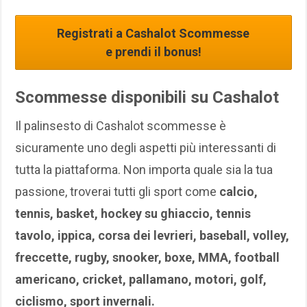
Registrati a Cashalot Scommesse
e prendi il bonus!
Scommesse disponibili su Cashalot
Il palinsesto di Cashalot scommesse è
sicuramente uno degli aspetti più interessanti di
tutta la piattaforma. Non importa quale sia la tua
passione, troverai tutti gli sport come
calcio,
tennis, basket, hockey su ghiaccio, tennis
tavolo, ippica, corsa dei levrieri, baseball, volley,
freccette, rugby, snooker, boxe, MMA, football
americano, cricket, pallamano, motori, golf,
ciclismo, sport invernali.