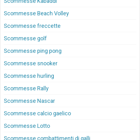
Scommesse Kabaddi
Scommesse Beach Volley
Scommesse freccette
Scommesse golf
Scommesse ping pong
Scommesse snooker
Scommesse hurling
Scommesse Rally
Scommesse Nascar
Scommesse calcio gaelico
Scommesse Lotto
Scommesse combattimenti di galli