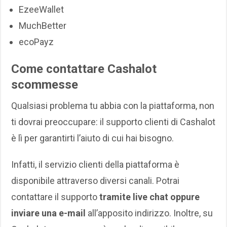
EzeeWallet
MuchBetter
ecoPayz
Come contattare Cashalot
scommesse
Qualsiasi problema tu abbia con la piattaforma, non
ti dovrai preoccupare: il supporto clienti di Cashalot
è lì per garantirti l’aiuto di cui hai bisogno.
Infatti, il servizio clienti della piattaforma è
disponibile attraverso diversi canali. Potrai
contattare il supporto
tramite live chat oppure
inviare una e-mail
all’apposito indirizzo. Inoltre, su