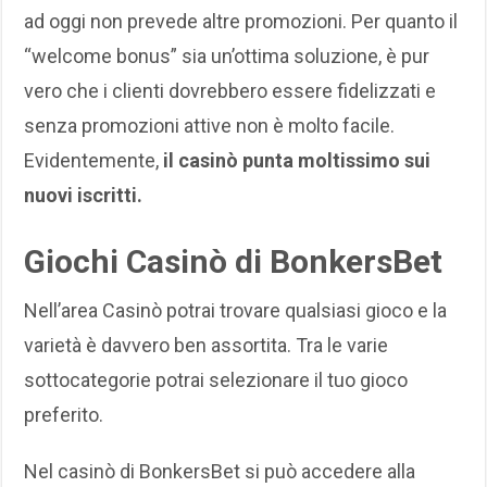
ad oggi non prevede altre promozioni. Per quanto il
“welcome bonus” sia un’ottima soluzione, è pur
vero che i clienti dovrebbero essere fidelizzati e
senza promozioni attive non è molto facile.
Evidentemente,
il casinò punta moltissimo sui
nuovi iscritti.
Giochi Casinò di BonkersBet
Nell’area Casinò potrai trovare qualsiasi gioco e la
varietà è davvero ben assortita. Tra le varie
sottocategorie potrai selezionare il tuo gioco
preferito.
Nel casinò di BonkersBet si può accedere alla