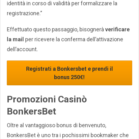
identità in corso di validità per formalizzare la
registrazione.”
Effettuato questo passaggio, bisognerà
verificare
la mail
per ricevere la conferma dell’attivazione
dell’account.
Registrati a Bonkersbet e prendi il
bonus 250€!
Promozioni Casinò
BonkersBet
Oltre al vantaggioso bonus di benvenuto,
BonkersBet è uno tra i pochissimi bookmaker che