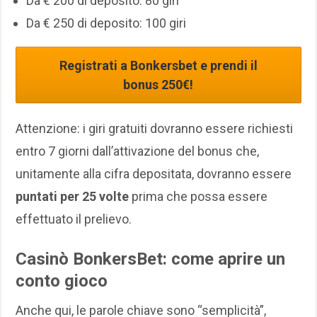
Da € 200 di deposito: 80 giri
Da € 250 di deposito: 100 giri
Registrati a Bonkersbet e prendi il
bonus 250€!
Attenzione: i giri gratuiti dovranno essere richiesti
entro 7 giorni dall’attivazione del bonus che,
unitamente alla cifra depositata, dovranno essere
puntati per 25 volte
prima che possa essere
effettuato il prelievo.
Casinò BonkersBet: come aprire un
conto gioco
Anche qui, le parole chiave sono “semplicità”,