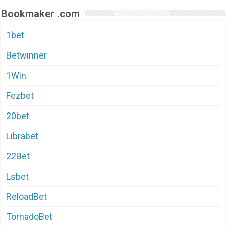
Bookmaker .com
1bet
Betwinner
1Win
Fezbet
20bet
Librabet
22Bet
Lsbet
ReloadBet
TornadoBet