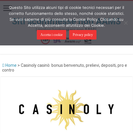
Questo Sito utilizza alcuni tipi di cookie tecnici necessari per il
corretto funzionamento dello stesso, nonché cookie statistici.
Siti scommesse non AAMS
Se vuoi saperne di più consulta la Cookie Policy. Cliccando su
Accetta, acconsenti all’utilizzo dei Cookie.
I migliori bookmakers non AAMS
Accetta i cookie
Privacy policy
Home
>
Casinoly casinò: bonus benvenuto, prelievi, depositi, pro e
contro