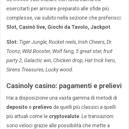
esercitarti per arrivare preparato alle sfide più
complesse, vai subito nella sezione che preferisci:
Slot, Casinò live, Giochi da Tavolo, Jackpot
.
Slot:
Tiger Jungle, Rocket reels, Irish Cheers, Dr.
Toonz, Wild Booster, Wolf fang, 5 great star, fruit
party 2, Galactic win, Chicken drop, Hat trick hero,
Sirens Treasures, Lucky wood.
Casinoly casino: pagamenti e prelievi
Hai a disposizione una vasta gamma di metodi di
deposito
e
prelievo
da quelli più classici a quelli
più attuali come le
cryptovalute
. Le transazioni
sono veloci grazie alle possibilità che mette a