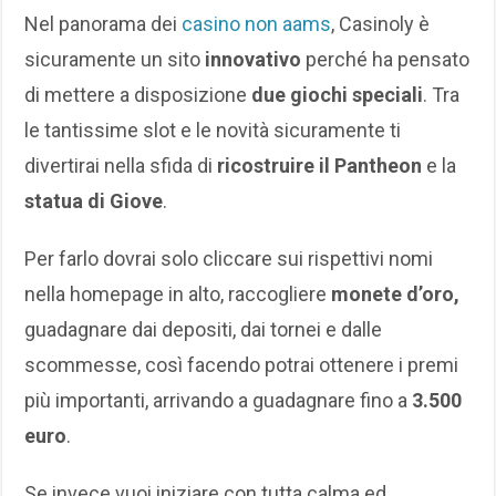
Nel panorama dei
casino non aams
, Casinoly è
sicuramente un sito
innovativo
perché ha pensato
di mettere a disposizione
due giochi speciali
. Tra
le tantissime slot e le novità sicuramente ti
divertirai nella sfida di
ricostruire il Pantheon
e la
statua di Giove
.
Per farlo dovrai solo cliccare sui rispettivi nomi
nella homepage in alto, raccogliere
monete d’oro,
guadagnare dai depositi, dai tornei e dalle
scommesse, così facendo potrai ottenere i premi
più importanti, arrivando a guadagnare fino a
3.500
euro
.
Se invece vuoi iniziare con tutta calma ed