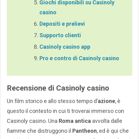
Giochi disponibili su Casinoly
casino
Depositi e prelievi
Supporto clienti
Casinoly casino app
Pro e contro di Casinoly casino
Recensione di Casinoly casino
Un film storico e allo stesso tempo d’
azione
, è
questo il contesto in cui ti troverai immerso con
Casinoly casino. Una
Roma antica
avvolta dalle
fiamme che distruggono il
Pantheon
, ed è qui che