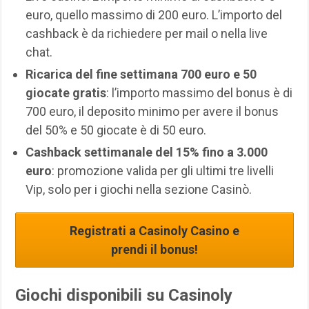
euro, quello massimo di 200 euro. L’importo del
cashback è da richiedere per mail o nella live
chat.
Ricarica del fine settimana 700 euro e 50
giocate gratis
: l’importo massimo del bonus è di
700 euro, il deposito minimo per avere il bonus
del 50% e 50 giocate è di 50 euro.
Cashback settimanale del 15% fino a 3.000
euro
: promozione valida per gli ultimi tre livelli
Vip, solo per i giochi nella sezione Casinò.
Registrati a Casinoly Casino e
prendi il bonus!
Giochi disponibili su Casinoly