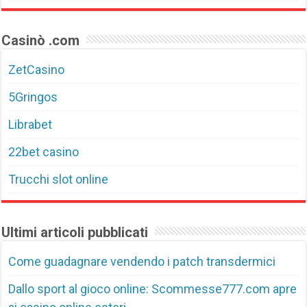
Casinò .com
ZetCasino
5Gringos
Librabet
22bet casino
Trucchi slot online
Ultimi articoli pubblicati
Come guadagnare vendendo i patch transdermici
Dallo sport al gioco online: Scommesse777.com apre