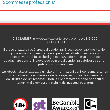
Scommesse professionisti
DISCLAIMER:
www.bookmakeresteri.com
promuove il GIOCO
RESPONSABILE.
Il gioco d'azzardo può creare dipendenza. Gioca responsabilmente. Non
giocare mai con denaro che non puoi permetterti di perdere e sii
consapevole del fatto che il gioco d'azzardo non è un modo per
guadagnare denaro. Il gioco può causare dipendenza patologica se non
gestito con moderazione.
www.bookmakeresteri.com
è un sito di informazioni per il consumatore, non
un bookmaker ne un casinò e declina ogni responsabilità derivante
dall'utilizzo dei siti recensiti. I bonus e le promozioni sono soggetti ai
termini e alle condizioni stabiliti dai rispettivi operatori.