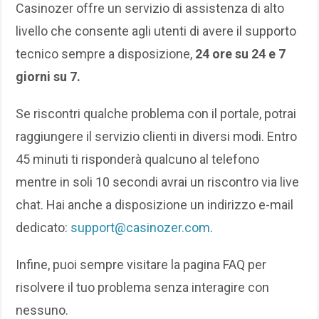
Casinozer offre un servizio di assistenza di alto
livello che consente agli utenti di avere il supporto
tecnico sempre a disposizione,
24 ore su 24 e 7
giorni su 7.
Se riscontri qualche problema con il portale, potrai
raggiungere il servizio clienti in diversi modi. Entro
45 minuti ti risponderà qualcuno al telefono
mentre in soli 10 secondi avrai un riscontro via live
chat. Hai anche a disposizione un indirizzo e-mail
dedicato:
support@casinozer.com
.
Infine, puoi sempre visitare la pagina FAQ per
risolvere il tuo problema senza interagire con
nessuno.