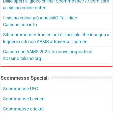
Dallo sport al gioco online: Scommesse777.com apre
ai casino online esteri
I casino online più affidabili? Te li dice
Casinosicuri.info
Sitiscommessestranieri.net è il portale che insegna a
leggere i siti non AAMS attraverso i numeri
Casinò non AAMS 2025: le nuove proposte di
IlCasinoItaliano.org
Scommesse Speciali
Scommesse UFC
Scommesse Levrieri
Scommesse cricket