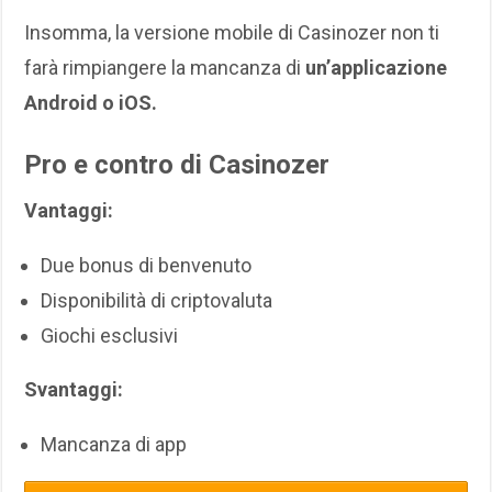
Insomma, la versione mobile di Casinozer non ti
farà rimpiangere la mancanza di
un’applicazione
Android o iOS.
Pro e contro di Casinozer
Vantaggi:
Due bonus di benvenuto
Disponibilità di criptovaluta
Giochi esclusivi
Svantaggi:
Mancanza di app