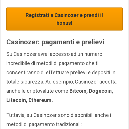
Registrati a Casinozer e prendi il
bonus!
Casinozer: pagamenti e prelievi
Su Casinozer avrai accesso ad un numero
incredibile di metodi di pagamento che ti
consentiranno di effettuare prelievi e depositi in
totale sicurezza. Ad esempio, Casinozer accetta
anche le criptovalute come
Bitcoin, Dogecoin,
Litecoin, Ethereum.
Tuttavia, su Casinozer sono disponibili anche i
metodi di pagamento tradizionali: