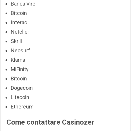
Banca Vire
Bitcoin
Interac
Neteller
Skrill
Neosurf
Klarna
MiFinity
Bitcoin
Dogecoin
Litecoin
Ethereum
Come contattare Casinozer