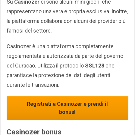
Su
Casinozer
ci sono alcuni mini giochi che
rappresentano una vera e propria esclusiva. Inoltre,
la piattaforma collabora con alcuni dei provider più
famosi del settore.
Casinozer è una piattaforma completamente
regolamentata e autorizzata da parte del governo
del Curacao. Utilizza il protocollo
SSL128
che
garantisce la protezione dei dati degli utenti
durante le transazioni.
Registrati a Casinozer e prendi il
bonus!
Casinozer bonus