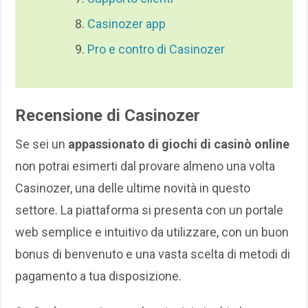
Casinozer app
Pro e contro di Casinozer
Recensione di Casinozer
Se sei un
appassionato di giochi di casinò online
non potrai esimerti dal provare almeno una volta
Casinozer, una delle ultime novità in questo
settore. La piattaforma si presenta con un portale
web semplice e intuitivo da utilizzare, con un buon
bonus di benvenuto e una vasta scelta di metodi di
pagamento a tua disposizione.