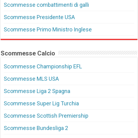
Scommesse combattimenti di galli
Scommesse Presidente USA
Scommesse Primo Ministro Inglese
Scommesse Calcio
Scommesse Championship EFL
Scommesse MLS USA
Scommesse Liga 2 Spagna
Scommesse Super Lig Turchia
Scommesse Scottish Premiership
Scommesse Bundesliga 2