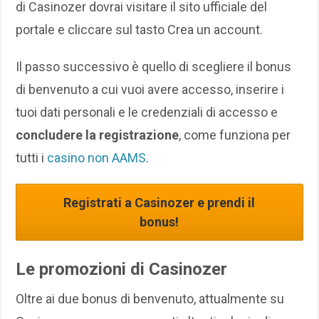
di Casinozer dovrai visitare il sito ufficiale del
portale e cliccare sul tasto Crea un account.
Il passo successivo è quello di scegliere il bonus
di benvenuto a cui vuoi avere accesso, inserire i
tuoi dati personali e le credenziali di accesso e
concludere la registrazione
, come funziona per
tutti i
casino non AAMS
.
Registrati a Casinozer e prendi il
bonus!
Le promozioni di Casinozer
Oltre ai due bonus di benvenuto, attualmente su