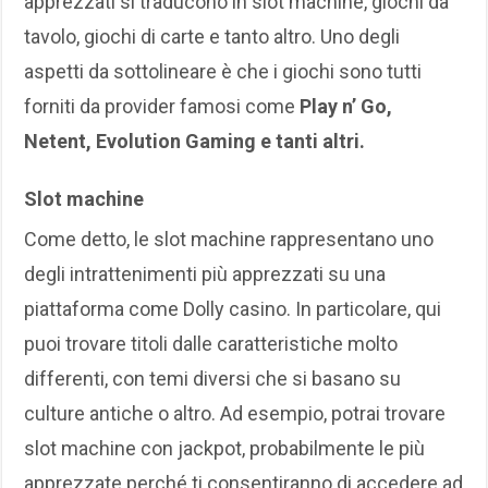
apprezzati si traducono in slot machine, giochi da
tavolo, giochi di carte e tanto altro. Uno degli
aspetti da sottolineare è che i giochi sono tutti
forniti da provider famosi come
Play n’ Go,
Netent, Evolution Gaming e tanti altri.
Slot machine
Come detto, le slot machine rappresentano uno
degli intrattenimenti più apprezzati su una
piattaforma come Dolly casino. In particolare, qui
puoi trovare titoli dalle caratteristiche molto
differenti, con temi diversi che si basano su
culture antiche o altro. Ad esempio, potrai trovare
slot machine con jackpot, probabilmente le più
apprezzate perché ti consentiranno di accedere ad