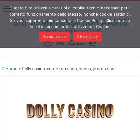
Questo Sito utilizza alcuni tipi di cookie tecnici necessari per il
corretto funzionamento dello stesso, nonché cookie statistici.
Siti scommesse non AAMS
Se vuoi saperne di più consulta la Cookie Policy. Cliccando su
Accetta, acconsenti all’utilizzo dei Cookie.
I migliori bookmakers non AAMS
Accetta i cookie
Privacy policy
Home
>
Dolly casino: come funziona, bonus, promozioni