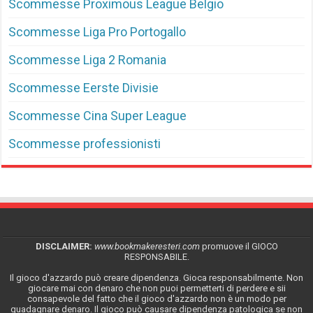
Scommesse Proximous League Belgio
Scommesse Liga Pro Portogallo
Scommesse Liga 2 Romania
Scommesse Eerste Divisie
Scommesse Cina Super League
Scommesse professionisti
DISCLAIMER:
www.bookmakeresteri.com
promuove il GIOCO
RESPONSABILE.
Il gioco d'azzardo può creare dipendenza. Gioca responsabilmente. Non
giocare mai con denaro che non puoi permetterti di perdere e sii
consapevole del fatto che il gioco d'azzardo non è un modo per
guadagnare denaro. Il gioco può causare dipendenza patologica se non