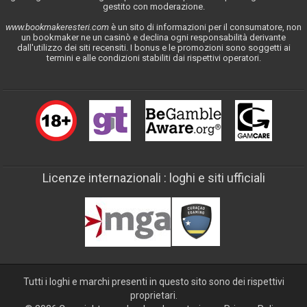
gestito con moderazione.
www.bookmakeresteri.com
è un sito di informazioni per il consumatore, non
un bookmaker ne un casinò e declina ogni responsabilità derivante
dall'utilizzo dei siti recensiti. I bonus e le promozioni sono soggetti ai
termini e alle condizioni stabiliti dai rispettivi operatori.
Licenze internazionali : loghi e siti ufficiali
Tutti i loghi e marchi presenti in questo sito sono dei rispettivi
proprietari.