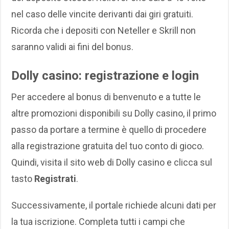
nel caso delle vincite derivanti dai giri gratuiti.
Ricorda che i depositi con Neteller e Skrill non
saranno validi ai fini del bonus.
Dolly casino: registrazione e login
Per accedere al bonus di benvenuto e a tutte le
altre promozioni disponibili su Dolly casino, il primo
passo da portare a termine è quello di procedere
alla registrazione gratuita del tuo conto di gioco.
Quindi, visita il sito web di Dolly casino e clicca sul
tasto
Registrati
.
Successivamente, il portale richiede alcuni dati per
la tua iscrizione. Completa tutti i campi che