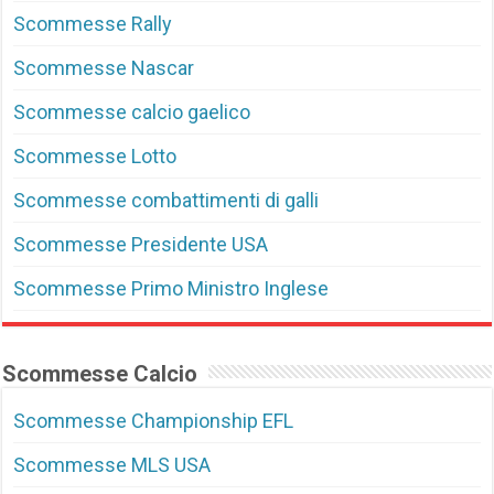
Scommesse Rally
Scommesse Nascar
Scommesse calcio gaelico
Scommesse Lotto
Scommesse combattimenti di galli
Scommesse Presidente USA
Scommesse Primo Ministro Inglese
Scommesse Calcio
Scommesse Championship EFL
Scommesse MLS USA