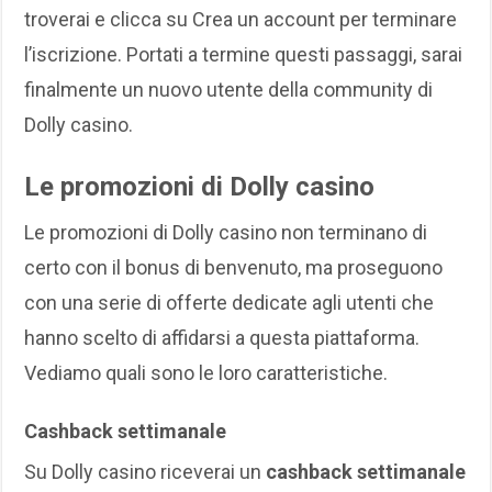
troverai e clicca su Crea un account per terminare
l’iscrizione. Portati a termine questi passaggi, sarai
finalmente un nuovo utente della community di
Dolly casino.
Le promozioni di Dolly casino
Le promozioni di Dolly casino non terminano di
certo con il bonus di benvenuto, ma proseguono
con una serie di offerte dedicate agli utenti che
hanno scelto di affidarsi a questa piattaforma.
Vediamo quali sono le loro caratteristiche.
Cashback settimanale
Su Dolly casino riceverai un
cashback settimanale