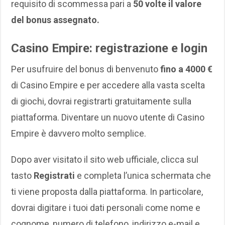
requisito di scommessa pari a
50 volte il valore
del bonus assegnato.
Casino Empire: registrazione e login
Per usufruire del bonus di benvenuto
fino a 4000 €
di Casino Empire e per accedere alla vasta scelta
di giochi, dovrai registrarti gratuitamente sulla
piattaforma. Diventare un nuovo utente di Casino
Empire è davvero molto semplice.
Dopo aver visitato il sito web ufficiale, clicca sul
tasto
Registrati
e completa l’unica schermata che
ti viene proposta dalla piattaforma. In particolare,
dovrai digitare i tuoi dati personali come nome e
cognome, numero di telefono, indirizzo e-mail e