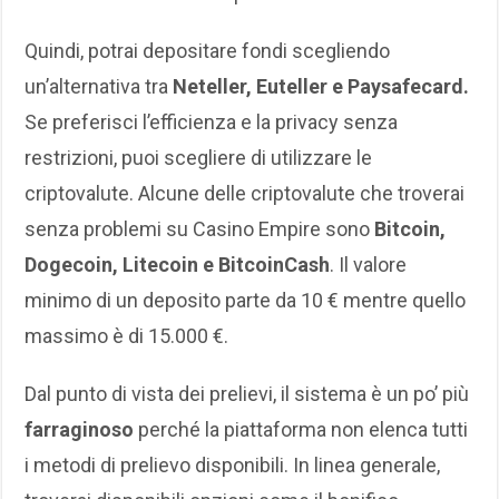
Quindi, potrai depositare fondi scegliendo
un’alternativa tra
Neteller, Euteller e Paysafecard.
Se preferisci l’efficienza e la privacy senza
restrizioni, puoi scegliere di utilizzare le
criptovalute. Alcune delle criptovalute che troverai
senza problemi su Casino Empire sono
Bitcoin,
Dogecoin, Litecoin e BitcoinCash
. Il valore
minimo di un deposito parte da 10 € mentre quello
massimo è di 15.000 €.
Dal punto di vista dei prelievi, il sistema è un po’ più
farraginoso
perché la piattaforma non elenca tutti
i metodi di prelievo disponibili. In linea generale,