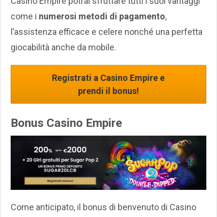
Casino Empire potrai sfruttare tutti i suoi vantaggi
come i
numerosi metodi di pagamento
,
l’assistenza efficace e celere nonché una perfetta
giocabilità anche da mobile.
Registrati a Casino Empire e
prendi il bonus!
Bonus Casino Empire
Come anticipato, il bonus di benvenuto di Casino