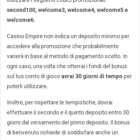
second100, welcome3, welcome4, welcome5 e
welcome6.
Casino Empire non indica un deposito minimo per
accedere alla promozione che probabilmente
varierà in base al metodo di pagamento scelto. In
ogni caso, una volta che otterrai i fondi del bonus
sul tuo conto di gioco
avrai 30 giorni di tempo
per
poterli utilizzare.
Inoltre, per rispettare le tempistiche, dovrai
effettuare il secondo e il quinto deposito entro 30
giorni dal versamento del primo deposito. Il bonus
di benvenuto richiede di soddisfare anche un