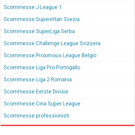
Scommesse J League 1
Scommesse Superettan Svezia
Scommesse SuperLiga Serba
Scommesse Challenge League Svizzera
Scommesse Proximous League Belgio
Scommesse Liga Pro Portogallo
Scommesse Liga 2 Romania
Scommesse Eerste Divisie
Scommesse Cina Super League
Scommesse professionisti