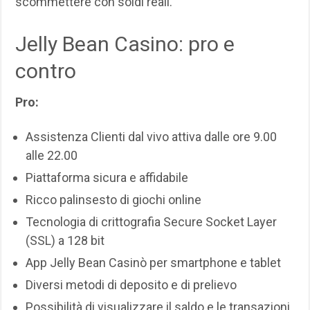
scommettere con soldi reali.
Jelly Bean Casino: pro e
contro
Pro:
Assistenza Clienti dal vivo attiva dalle ore 9.00
alle 22.00
Piattaforma sicura e affidabile
Ricco palinsesto di giochi online
Tecnologia di crittografia Secure Socket Layer
(SSL) a 128 bit
App Jelly Bean Casinò per smartphone e tablet
Diversi metodi di deposito e di prelievo
Possibilità di visualizzare il saldo e le transazioni