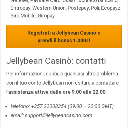
Neteller, Paysafe Card, Ukash, bonifico bancario,
Entropay, Western Union, Postepay, Poli, Ecopayz,
Siru Mobile, Giropay.
Registrati a Jellybean Casinò e
prendi il bonus 1.000€!
Jellybean Casinò: contatti
Per informazioni, dubbi, o qualsiasi altro problema
con il tuo conto Jellybean non esitare a contattare
l’
assistenza attiva dalle ore 9.00 alle 22.00
:
telefono: +357 22008354 (09:00 – 22:00 GMT)
email: support@jellybeancasino.com