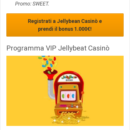
Promo: SWEET.
Registrati a Jellybean Casinò e
prendi il bonus 1.000€!
Programma VIP Jellybeat Casinò