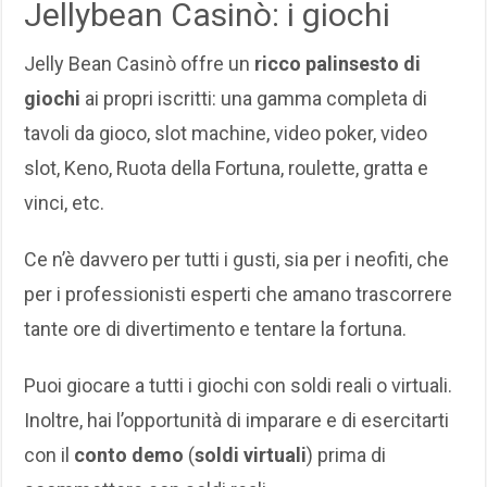
Jellybean Casinò: i giochi
Jelly Bean Casinò offre un
ricco palinsesto di
giochi
ai propri iscritti: una gamma completa di
tavoli da gioco, slot machine, video poker, video
slot, Keno, Ruota della Fortuna, roulette, gratta e
vinci, etc.
Ce n’è davvero per tutti i gusti, sia per i neofiti, che
per i professionisti esperti che amano trascorrere
tante ore di divertimento e tentare la fortuna.
Puoi giocare a tutti i giochi con soldi reali o virtuali.
Inoltre, hai l’opportunità di imparare e di esercitarti
con il
conto demo
(
soldi virtuali
) prima di