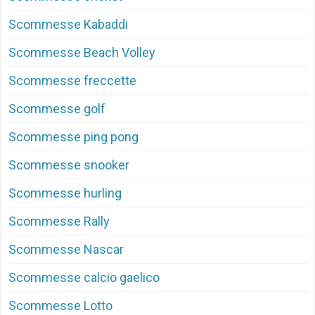
Scommesse Kabaddi
Scommesse Beach Volley
Scommesse freccette
Scommesse golf
Scommesse ping pong
Scommesse snooker
Scommesse hurling
Scommesse Rally
Scommesse Nascar
Scommesse calcio gaelico
Scommesse Lotto