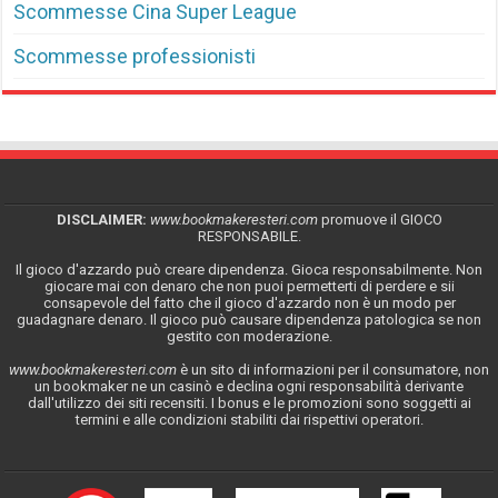
Scommesse Cina Super League
Scommesse professionisti
DISCLAIMER:
www.bookmakeresteri.com
promuove il GIOCO
RESPONSABILE.
Il gioco d'azzardo può creare dipendenza. Gioca responsabilmente. Non
giocare mai con denaro che non puoi permetterti di perdere e sii
consapevole del fatto che il gioco d'azzardo non è un modo per
guadagnare denaro. Il gioco può causare dipendenza patologica se non
gestito con moderazione.
www.bookmakeresteri.com
è un sito di informazioni per il consumatore, non
un bookmaker ne un casinò e declina ogni responsabilità derivante
dall'utilizzo dei siti recensiti. I bonus e le promozioni sono soggetti ai
termini e alle condizioni stabiliti dai rispettivi operatori.