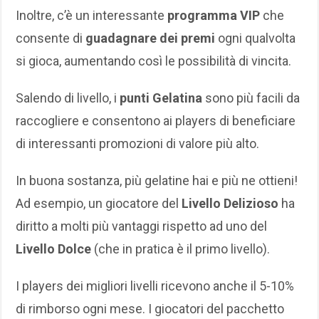
Inoltre, c’è un interessante
programma VIP
che
consente di
guadagnare dei premi
ogni qualvolta
si gioca, aumentando così le possibilità di vincita.
Salendo di livello, i
punti Gelatina
sono più facili da
raccogliere e consentono ai players di beneficiare
di interessanti promozioni di valore più alto.
In buona sostanza, più gelatine hai e più ne ottieni!
Ad esempio, un giocatore del
Livello Delizioso
ha
diritto a molti più vantaggi rispetto ad uno del
Livello Dolce
(che in pratica è il primo livello).
I players dei migliori livelli ricevono anche il 5-10%
di rimborso ogni mese. I giocatori del pacchetto