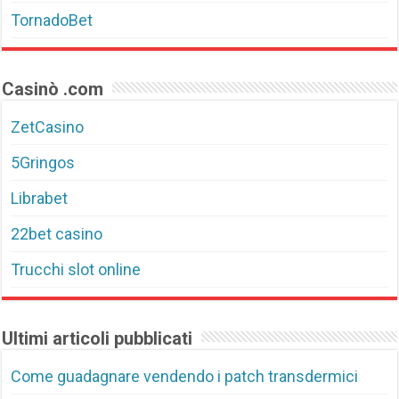
TornadoBet
Casinò .com
ZetCasino
5Gringos
Librabet
22bet casino
Trucchi slot online
Ultimi articoli pubblicati
Come guadagnare vendendo i patch transdermici