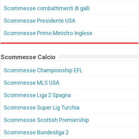
Scommesse combattimenti di galli
Scommesse Presidente USA
Scommesse Primo Ministro Inglese
Scommesse Calcio
Scommesse Championship EFL
Scommesse MLS USA
Scommesse Liga 2 Spagna
Scommesse Super Lig Turchia
Scommesse Scottish Premiership
Scommesse Bundesliga 2