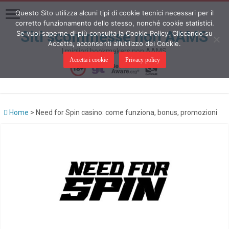
Questo Sito utilizza alcuni tipi di cookie tecnici necessari per il
corretto funzionamento dello stesso, nonché cookie statistici.
Siti scommesse non AAMS
Se vuoi saperne di più consulta la Cookie Policy. Cliccando su
Accetta, acconsenti all’utilizzo dei Cookie.
I migliori bookmakers non AAMS
Accetta i cookie
Privacy policy
Home
>
Need for Spin casino: come funziona, bonus, promozioni