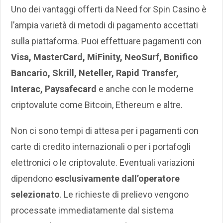
Uno dei vantaggi offerti da Need for Spin Casino è
l’ampia varietà di metodi di pagamento accettati
sulla piattaforma. Puoi effettuare pagamenti con
Visa, MasterCard, MiFinity, NeoSurf, Bonifico
Bancario, Skrill, Neteller, Rapid Transfer,
Interac, Paysafecard
e anche con le moderne
criptovalute come Bitcoin, Ethereum e altre.
Non ci sono tempi di attesa per i pagamenti con
carte di credito internazionali o per i portafogli
elettronici o le criptovalute. Eventuali variazioni
dipendono
esclusivamente dall’operatore
selezionato
. Le richieste di prelievo vengono
processate immediatamente dal sistema