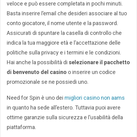
veloce e può essere completata in pochi minuti.
Basta inserire l’email che desideri associare al tuo
conto giocatore, il nome utente e la password.
Assicurati di spuntare la casella di controllo che
indica la tua maggiore età e l’accettazione delle
politiche sulla privacy e i termini e le condizioni.
Hai anche la possibilità di
selezionare il pacchetto
di benvenuto del casino
o inserire un codice
promozionale se ne possiedi uno.
Need for Spin è uno dei
migliori casino non aams
in quanto ha sede all’estero. Tuttavia puoi avere
ottime garanzie sulla sicurezza e l’usabilità della
piattaforma.