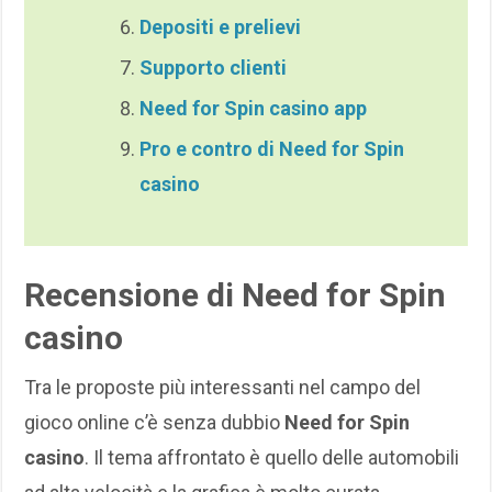
Depositi e prelievi
Supporto clienti
Need for Spin casino app
Pro e contro di Need for Spin
casino
Recensione di Need for Spin
casino
Tra le proposte più interessanti nel campo del
gioco online c’è senza dubbio
Need for Spin
casino
. Il tema affrontato è quello delle automobili