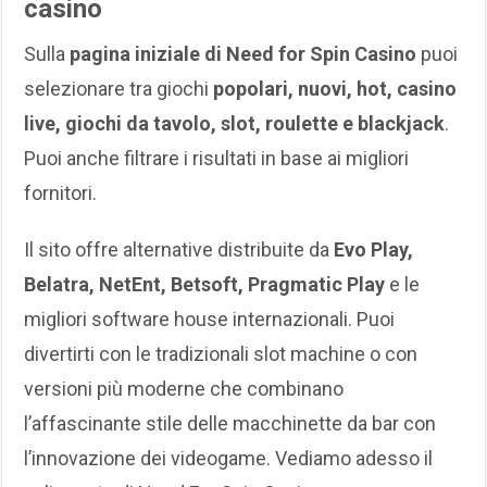
casino
Sulla
pagina iniziale di Need for Spin Casino
puoi
selezionare tra giochi
popolari, nuovi, hot, casino
live, giochi da tavolo, slot, roulette e blackjack
.
Puoi anche filtrare i risultati in base ai migliori
fornitori.
Il sito offre alternative distribuite da
Evo Play,
Belatra, NetEnt, Betsoft, Pragmatic Play
e le
migliori software house internazionali. Puoi
divertirti con le tradizionali slot machine o con
versioni più moderne che combinano
l’affascinante stile delle macchinette da bar con
l’innovazione dei videogame. Vediamo adesso il