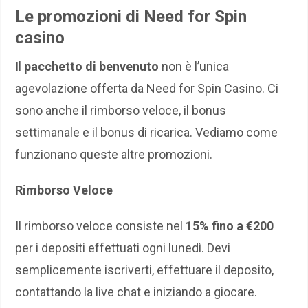
Le promozioni di Need for Spin
casino
Il
pacchetto di benvenuto
non è l’unica
agevolazione offerta da Need for Spin Casino. Ci
sono anche il rimborso veloce, il bonus
settimanale e il bonus di ricarica. Vediamo come
funzionano queste altre promozioni.
Rimborso Veloce
Il rimborso veloce consiste nel
15% fino a €200
per i depositi effettuati ogni lunedì. Devi
semplicemente iscriverti, effettuare il deposito,
contattando la live chat e iniziando a giocare.