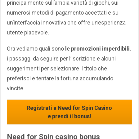
principalmente sull’ampia varietà di giochi, sui
numerosi metodi di pagamento accettati e su
un’interfaccia innovativa che offre un’esperienza
utente piacevole.
Ora vediamo quali sono
le promozioni imperdibili
,
i passaggi da seguire per l’iscrizione e alcuni
suggerimenti per selezionare il titolo che
preferisci e tentare la fortuna accumulando
vincite.
Registrati a Need for Spin Casino
e prendi il bonus!
Need for Spin casino bonus