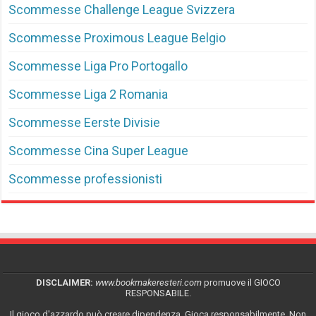
Scommesse Challenge League Svizzera
Scommesse Proximous League Belgio
Scommesse Liga Pro Portogallo
Scommesse Liga 2 Romania
Scommesse Eerste Divisie
Scommesse Cina Super League
Scommesse professionisti
DISCLAIMER:
www.bookmakeresteri.com
promuove il GIOCO
RESPONSABILE.
Il gioco d'azzardo può creare dipendenza. Gioca responsabilmente. Non