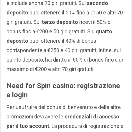
e include anche 70 giri gratuiti. Sul
secondo
deposito
puoi ottenere il 50% fino a €150 e altri 70
giri gratuiti. Sul
terzo deposito
ricevi il 50% di
bonus fino a €200 e 50 giri gratuiti. Sul
quarto
deposito
puoi ottenere il 40% di bonus
corrispondente a €250 e 40 giri gratuiti. Infine, sul
quinto deposito, hai diritto al 60% di bonus fino a un
massimo di €200 e altri 70 giri gratuiti.
Need for Spin casino: registrazione
e login
Per usufruire del bonus di benvenuto e delle altre
promozioni devi avere le
credenziali di accesso
per il tuo account
. La procedura di registrazione è