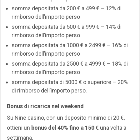
somma depositata da 200 € a 499 € – 12% di
rimborso dell’importo perso
somma depositata da 500 € a 999 € – 14% di
rimborso dell’importo perso
somma depositata da 1000 € a 2499 € – 16% di
rimborso dell’importo perso
somma depositata da 2500 € a 4999 € – 18% di
rimborso dell’importo perso
somma depositata di 5000 € o superiore – 20%
di rimborso dell’importo perso.
Bonus di ricarica nel weekend
Su Nine casino, con un deposito minimo di 20 €,
ottieni un
bonus del 40% fino a 150 €
una volta a
settimana.