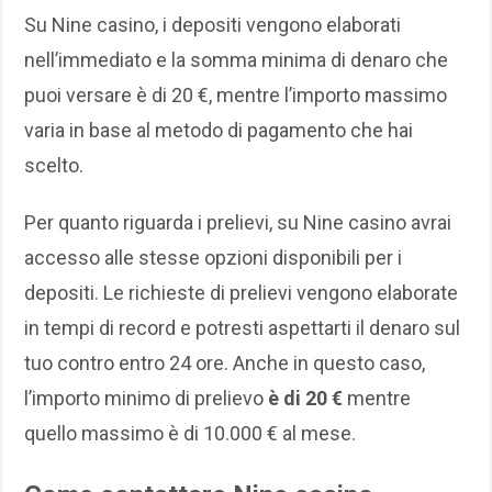
Su Nine casino, i depositi vengono elaborati
nell’immediato e la somma minima di denaro che
puoi versare è di 20 €, mentre l’importo massimo
varia in base al metodo di pagamento che hai
scelto.
Per quanto riguarda i prelievi, su Nine casino avrai
accesso alle stesse opzioni disponibili per i
depositi. Le richieste di prelievi vengono elaborate
in tempi di record e potresti aspettarti il denaro sul
tuo contro entro 24 ore. Anche in questo caso,
l’importo minimo di prelievo
è di 20 €
mentre
quello massimo è di 10.000 € al mese.