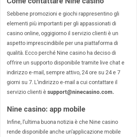
Come contattare Nine casino
Sebbene promozioni e giochi rappresentino gli
elementi più importanti per gli appassionati di
casino online, oggigiorno il servizio clienti è un
aspetto imprescindibile per una piattaforma di
qualità. Ecco perché Nine casino ha deciso di
offrire un supporto disponibile tramite live chat e
indirizzo e-mail, sempre attivo, 24 ore su 24 e 7
giorni su 7. L’indirizzo e-mail a cui contattare il
servizio clienti è
support@ninecasino.com.
Nine casino: app mobile
Infine, l’ultima buona notizia è che Nine casino
rende disponibile anche un’applicazione mobile