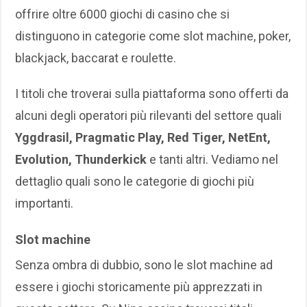
offrire oltre 6000 giochi di casino che si
distinguono in categorie come slot machine, poker,
blackjack, baccarat e roulette.
I titoli che troverai sulla piattaforma sono offerti da
alcuni degli operatori più rilevanti del settore quali
Yggdrasil, Pragmatic Play, Red Tiger, NetEnt,
Evolution, Thunderkick
e tanti altri. Vediamo nel
dettaglio quali sono le categorie di giochi più
importanti.
Slot machine
Senza ombra di dubbio, sono le slot machine ad
essere i giochi storicamente più apprezzati in