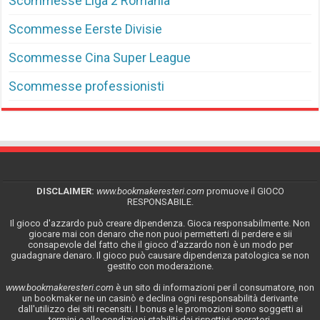
Scommesse Liga 2 Romania
Scommesse Eerste Divisie
Scommesse Cina Super League
Scommesse professionisti
DISCLAIMER:
www.bookmakeresteri.com
promuove il GIOCO
RESPONSABILE.
Il gioco d'azzardo può creare dipendenza. Gioca responsabilmente. Non
giocare mai con denaro che non puoi permetterti di perdere e sii
consapevole del fatto che il gioco d'azzardo non è un modo per
guadagnare denaro. Il gioco può causare dipendenza patologica se non
gestito con moderazione.
www.bookmakeresteri.com
è un sito di informazioni per il consumatore, non
un bookmaker ne un casinò e declina ogni responsabilità derivante
dall'utilizzo dei siti recensiti. I bonus e le promozioni sono soggetti ai
termini e alle condizioni stabiliti dai rispettivi operatori.