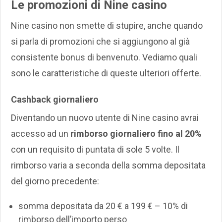
Le promozioni di Nine casino
Nine casino non smette di stupire, anche quando
si parla di promozioni che si aggiungono al già
consistente bonus di benvenuto. Vediamo quali
sono le caratteristiche di queste ulteriori offerte.
Cashback giornaliero
Diventando un nuovo utente di Nine casino avrai
accesso ad un
rimborso giornaliero
fino al 20%
con un requisito di puntata di sole 5 volte. Il
rimborso varia a seconda della somma depositata
del giorno precedente:
somma depositata da 20 € a 199 € – 10% di
rimborso dell’importo perso