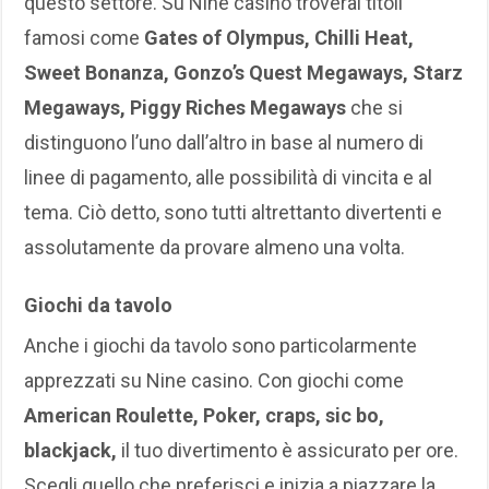
questo settore. Su Nine casino troverai titoli
famosi come
Gates of Olympus, Chilli Heat,
Sweet Bonanza, Gonzo’s Quest Megaways, Starz
Megaways, Piggy Riches Megaways
che si
distinguono l’uno dall’altro in base al numero di
linee di pagamento, alle possibilità di vincita e al
tema. Ciò detto, sono tutti altrettanto divertenti e
assolutamente da provare almeno una volta.
Giochi da tavolo
Anche i giochi da tavolo sono particolarmente
apprezzati su Nine casino. Con giochi come
American Roulette, Poker, craps, sic bo,
blackjack,
il tuo divertimento è assicurato per ore.
Scegli quello che preferisci e inizia a piazzare la