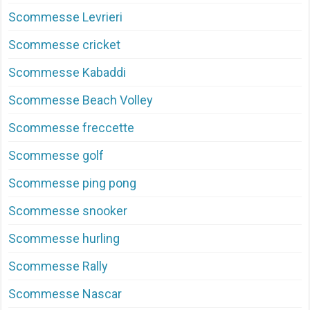
Scommesse Levrieri
Scommesse cricket
Scommesse Kabaddi
Scommesse Beach Volley
Scommesse freccette
Scommesse golf
Scommesse ping pong
Scommesse snooker
Scommesse hurling
Scommesse Rally
Scommesse Nascar