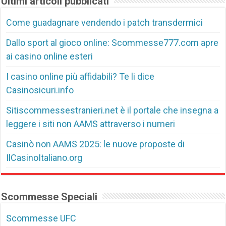
Ultimi articoli pubblicati
Come guadagnare vendendo i patch transdermici
Dallo sport al gioco online: Scommesse777.com apre
ai casino online esteri
I casino online più affidabili? Te li dice
Casinosicuri.info
Sitiscommessestranieri.net è il portale che insegna a
leggere i siti non AAMS attraverso i numeri
Casinò non AAMS 2025: le nuove proposte di
IlCasinoItaliano.org
Scommesse Speciali
Scommesse UFC