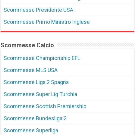
Scommesse Presidente USA
Scommesse Primo Ministro Inglese
Scommesse Calcio
Scommesse Championship EFL
Scommesse MLS USA
Scommesse Liga 2 Spagna
Scommesse Super Lig Turchia
Scommesse Scottish Premiership
Scommesse Bundesliga 2
Scommesse Superliga