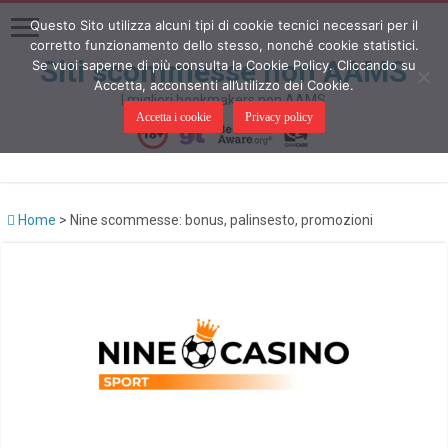
Questo Sito utilizza alcuni tipi di cookie tecnici necessari per il
corretto funzionamento dello stesso, nonché cookie statistici.
Siti scommesse non AAMS
Se vuoi saperne di più consulta la Cookie Policy. Cliccando su
Accetta, acconsenti all’utilizzo dei Cookie.
I migliori bookmakers non AAMS
Accetta i cookie
Privacy policy
Home
>
Nine scommesse: bonus, palinsesto, promozioni