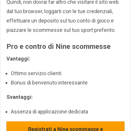
Quindi, non dovrai far altro che visitare il sito web
dal tuo browser, loggarti con le tue credenziali,
effettuare un deposito sul tuo conto di gioco e
piazzare le scommesse sul tuo sport preferito.
Pro e contro di Nine scommesse
Vantaggi:
Ottimo servizio clienti
Bonus di benvenuto interessante
Svantaggi:
Assenza di applicazione dedicata
Registrati a Nine scommesse e