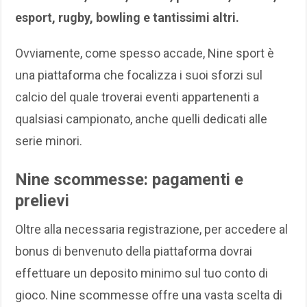
esport, rugby, bowling e tantissimi altri.
Ovviamente, come spesso accade, Nine sport è
una piattaforma che focalizza i suoi sforzi sul
calcio del quale troverai eventi appartenenti a
qualsiasi campionato, anche quelli dedicati alle
serie minori.
Nine scommesse: pagamenti e
prelievi
Oltre alla necessaria registrazione, per accedere al
bonus di benvenuto della piattaforma dovrai
effettuare un deposito minimo sul tuo conto di
gioco. Nine scommesse offre una vasta scelta di