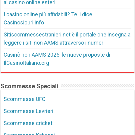
ai casino online esteri
I casino online più affidabili? Te li dice
Casinosicuri.info
Sitiscommessestranieri.net è il portale che insegna a
leggere i siti non AAMS attraverso i numeri
Casinò non AAMS 2025: le nuove proposte di
IlCasinoItaliano.org
Scommesse Speciali
Scommesse UFC
Scommesse Levrieri
Scommesse cricket