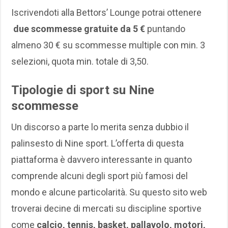
Iscrivendoti alla Bettors’ Lounge potrai ottenere
due scommesse gratuite da 5 €
puntando
almeno 30 € su scommesse multiple con min. 3
selezioni, quota min. totale di 3,50.
Tipologie di sport su Nine
scommesse
Un discorso a parte lo merita senza dubbio il
palinsesto di Nine sport. L’offerta di questa
piattaforma è davvero interessante in quanto
comprende alcuni degli sport più famosi del
mondo e alcune particolarità. Su questo sito web
troverai decine di mercati su discipline sportive
come
calcio, tennis, basket, pallavolo, motori,