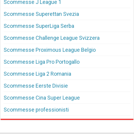
Scommesse J League 1
Scommesse Superettan Svezia
Scommesse SuperLiga Serba
Scommesse Challenge League Svizzera
Scommesse Proximous League Belgio
Scommesse Liga Pro Portogallo
Scommesse Liga 2 Romania
Scommesse Eerste Divisie
Scommesse Cina Super League
Scommesse professionisti