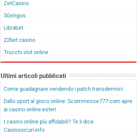
ZetCasino
5Gringos
Librabet
22bet casino
Trucchi slot online
Ultimi articoli pubblicati
Come guadagnare vendendo i patch transdermici
Dallo sport al gioco online: Scommesse777.com apre
ai casino online esteri
I casino online più affidabili? Te li dice
Casinosicuri.info