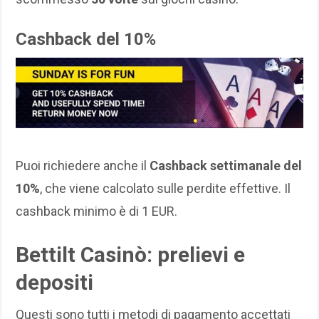
Cashback del 10%
Puoi richiedere anche il
Cashback settimanale
del
10%
, che viene calcolato sulle perdite effettive. Il
cashback minimo è di 1 EUR.
Bettilt Casinò: prelievi e
depositi
Questi sono tutti i metodi di pagamento accettati