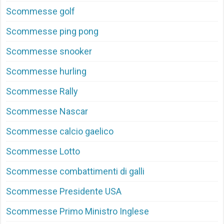
Scommesse golf
Scommesse ping pong
Scommesse snooker
Scommesse hurling
Scommesse Rally
Scommesse Nascar
Scommesse calcio gaelico
Scommesse Lotto
Scommesse combattimenti di galli
Scommesse Presidente USA
Scommesse Primo Ministro Inglese