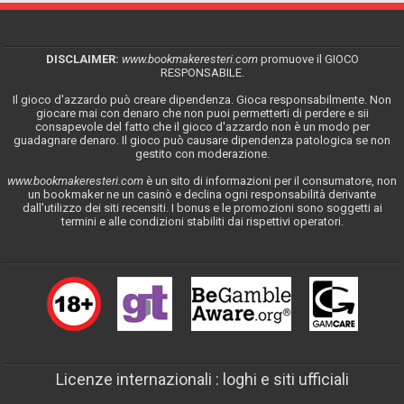
DISCLAIMER:
www.bookmakeresteri.com
promuove il GIOCO
RESPONSABILE.
Il gioco d'azzardo può creare dipendenza. Gioca responsabilmente. Non
giocare mai con denaro che non puoi permetterti di perdere e sii
consapevole del fatto che il gioco d'azzardo non è un modo per
guadagnare denaro. Il gioco può causare dipendenza patologica se non
gestito con moderazione.
www.bookmakeresteri.com
è un sito di informazioni per il consumatore, non
un bookmaker ne un casinò e declina ogni responsabilità derivante
dall'utilizzo dei siti recensiti. I bonus e le promozioni sono soggetti ai
termini e alle condizioni stabiliti dai rispettivi operatori.
Licenze internazionali : loghi e siti ufficiali