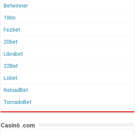
Betwinner
1Win
Fezbet
20bet
Librabet
22Bet
Lsbet
ReloadBet
TornadoBet
Casinò .com