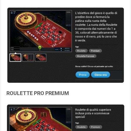
ROULETTE PRO PREMIUM