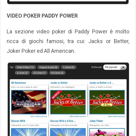
VIDEO POKER PADDY POWER
La sezione video poker di Paddy Power è molto
ricca di giochi famosi, tra cui: Jacks or Better,
Joker Poker ed All American.