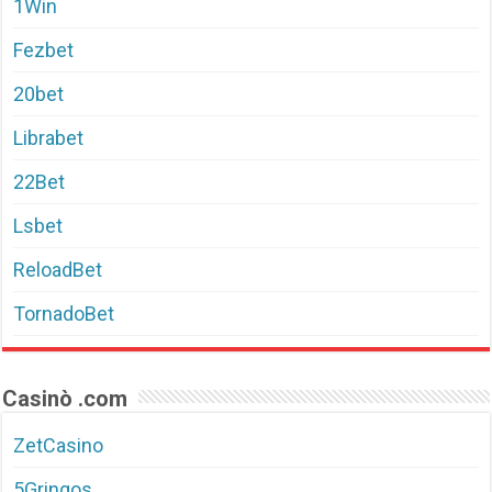
1Win
Fezbet
20bet
Librabet
22Bet
Lsbet
ReloadBet
TornadoBet
Casinò .com
ZetCasino
5Gringos