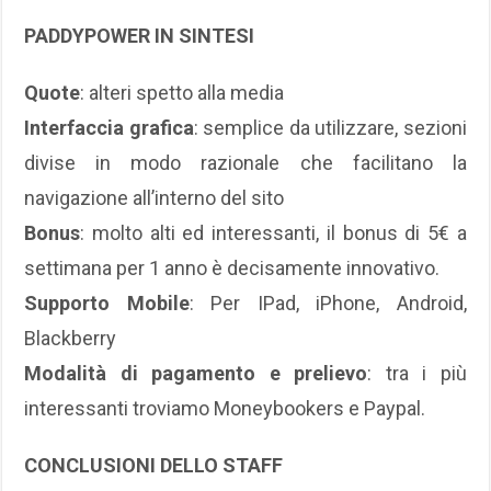
PADDYPOWER IN SINTESI
Quote
: alteri spetto alla media
Interfaccia grafica
: semplice da utilizzare, sezioni
divise in modo razionale che facilitano la
navigazione all’interno del sito
Bonus
: molto alti ed interessanti, il bonus di 5€ a
settimana per 1 anno è decisamente innovativo.
Supporto Mobile
: Per IPad, iPhone, Android,
Blackberry
Modalità di pagamento e prelievo
: tra i più
interessanti troviamo Moneybookers e Paypal.
CONCLUSIONI DELLO STAFF