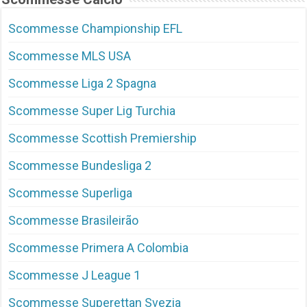
Scommesse Championship EFL
Scommesse MLS USA
Scommesse Liga 2 Spagna
Scommesse Super Lig Turchia
Scommesse Scottish Premiership
Scommesse Bundesliga 2
Scommesse Superliga
Scommesse Brasileirão
Scommesse Primera A Colombia
Scommesse J League 1
Scommesse Superettan Svezia