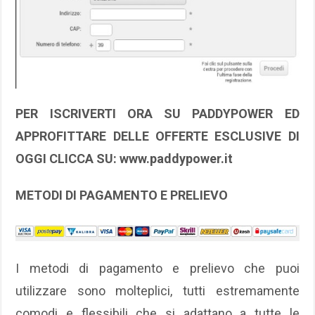
PER ISCRIVERTI ORA SU PADDYPOWER ED
APPROFITTARE DELLE OFFERTE ESCLUSIVE DI
OGGI CLICCA SU: www.paddypower.it
METODI DI PAGAMENTO E PRELIEVO
I metodi di pagamento e prelievo che puoi
utilizzare sono molteplici, tutti estremamente
comodi e flessibili che si adattano a tutte le