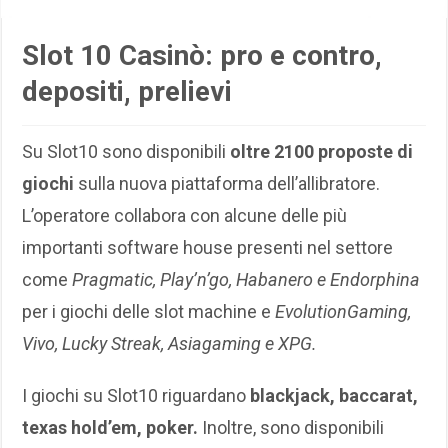
Slot 10 Casinò: pro e contro,
depositi, prelievi
Su Slot10 sono disponibili
oltre 2100 proposte di
giochi
sulla nuova piattaforma dell’allibratore.
L’operatore collabora con alcune delle più
importanti software house presenti nel settore
come
Pragmatic, Play’n’go, Habanero e Endorphina
per i giochi delle slot machine e
EvolutionGaming,
Vivo, Lucky Streak, Asiagaming e XPG.
I giochi su Slot10 riguardano
blackjack, baccarat,
texas hold’em, poker.
Inoltre, sono disponibili