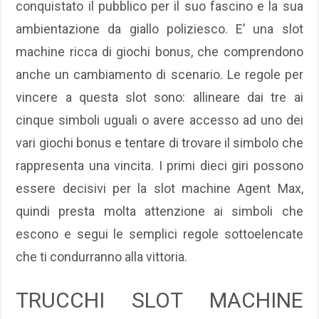
conquistato il pubblico per il suo fascino e la sua
ambientazione da giallo poliziesco. E’ una slot
machine ricca di giochi bonus, che comprendono
anche un cambiamento di scenario. Le regole per
vincere a questa slot sono: allineare dai tre ai
cinque simboli uguali o avere accesso ad uno dei
vari giochi bonus e tentare di trovare il simbolo che
rappresenta una vincita. I primi dieci giri possono
essere decisivi per la slot machine Agent Max,
quindi presta molta attenzione ai simboli che
escono e segui le semplici regole sottoelencate
che ti condurranno alla vittoria.
TRUCCHI SLOT MACHINE