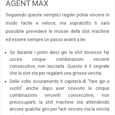
AGENT MAX
Seguendo queste semplici regole potrai vincere in
modo facile e veloce, ma sopratutto ti sarà
possibile prevedere le mosse della slot machine
ed essere sempre un passo avanti a lei:
Se durante i primi dieci giri la slot dovesse far
uscire cinque combinazioni vincenti
consecutive, non lasciarla. Questo è il segnale
che la slot sta per regalarti una grossa vincita;
Delle volte sicuramente ti capiterà di “fare giri a
vuoto” anche dopo aver ricevuto le cinque
combinazioni vincenti consecutive, non
preoccuparti, la slot machine sta attendendo
ancora qualche giro per farti vincere ma la vincita