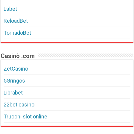
Lsbet
ReloadBet
TornadoBet
Casinò .com
ZetCasino
5Gringos
Librabet
22bet casino
Trucchi slot online