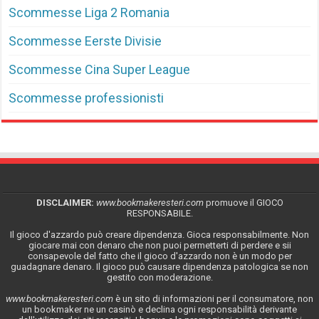
Scommesse Liga 2 Romania
Scommesse Eerste Divisie
Scommesse Cina Super League
Scommesse professionisti
DISCLAIMER:
www.bookmakeresteri.com
promuove il GIOCO
RESPONSABILE.
Il gioco d'azzardo può creare dipendenza. Gioca responsabilmente. Non
giocare mai con denaro che non puoi permetterti di perdere e sii
consapevole del fatto che il gioco d'azzardo non è un modo per
guadagnare denaro. Il gioco può causare dipendenza patologica se non
gestito con moderazione.
www.bookmakeresteri.com
è un sito di informazioni per il consumatore, non
un bookmaker ne un casinò e declina ogni responsabilità derivante