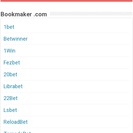
Bookmaker .com
1bet
Betwinner
1Win
Fezbet
20bet
Librabet
22Bet
Lsbet
ReloadBet