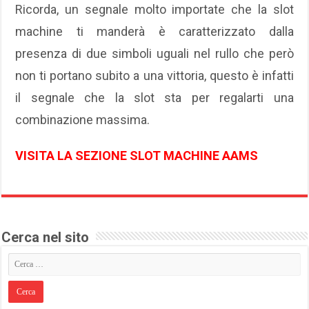
Ricorda, un segnale molto importate che la slot
machine ti manderà è caratterizzato dalla
presenza di due simboli uguali nel rullo che però
non ti portano subito a una vittoria, questo è infatti
il segnale che la slot sta per regalarti una
combinazione massima.
VISITA LA SEZIONE SLOT MACHINE AAMS
Cerca nel sito