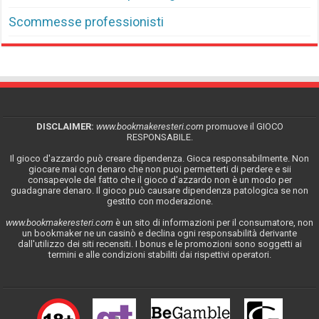
Scommesse professionisti
DISCLAIMER:
www.bookmakeresteri.com
promuove il GIOCO
RESPONSABILE.
Il gioco d'azzardo può creare dipendenza. Gioca responsabilmente. Non
giocare mai con denaro che non puoi permetterti di perdere e sii
consapevole del fatto che il gioco d'azzardo non è un modo per
guadagnare denaro. Il gioco può causare dipendenza patologica se non
gestito con moderazione.
www.bookmakeresteri.com
è un sito di informazioni per il consumatore, non
un bookmaker ne un casinò e declina ogni responsabilità derivante
dall'utilizzo dei siti recensiti. I bonus e le promozioni sono soggetti ai
termini e alle condizioni stabiliti dai rispettivi operatori.