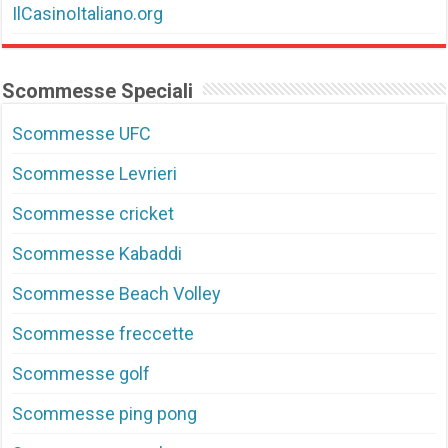
IlCasinoItaliano.org
Scommesse Speciali
Scommesse UFC
Scommesse Levrieri
Scommesse cricket
Scommesse Kabaddi
Scommesse Beach Volley
Scommesse freccette
Scommesse golf
Scommesse ping pong