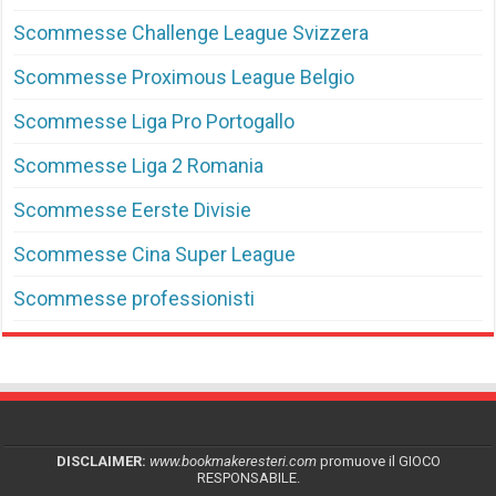
Scommesse Challenge League Svizzera
Scommesse Proximous League Belgio
Scommesse Liga Pro Portogallo
Scommesse Liga 2 Romania
Scommesse Eerste Divisie
Scommesse Cina Super League
Scommesse professionisti
DISCLAIMER:
www.bookmakeresteri.com
promuove il GIOCO
RESPONSABILE.