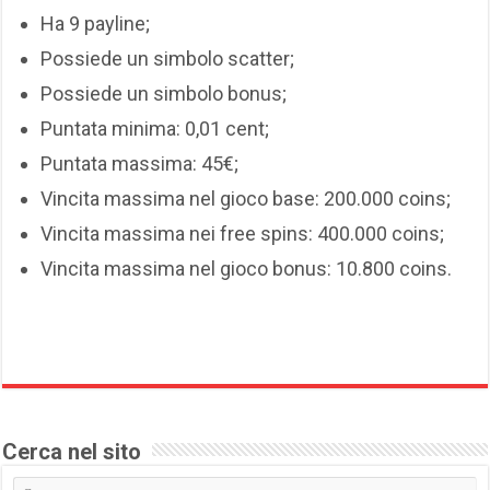
Ha 9 payline;
Possiede un simbolo scatter;
Possiede un simbolo bonus;
Puntata minima: 0,01 cent;
Puntata massima: 45€;
Vincita massima nel gioco base: 200.000 coins;
Vincita massima nei free spins: 400.000 coins;
Vincita massima nel gioco bonus: 10.800 coins.
Cerca nel sito