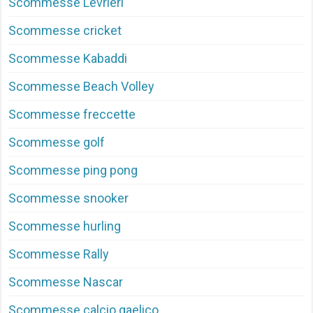
Scommesse Levrieri
Scommesse cricket
Scommesse Kabaddi
Scommesse Beach Volley
Scommesse freccette
Scommesse golf
Scommesse ping pong
Scommesse snooker
Scommesse hurling
Scommesse Rally
Scommesse Nascar
Scommesse calcio gaelico