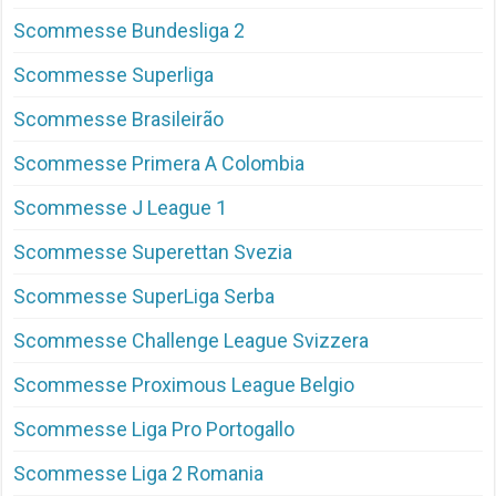
Scommesse Bundesliga 2
Scommesse Superliga
Scommesse Brasileirão
Scommesse Primera A Colombia
Scommesse J League 1
Scommesse Superettan Svezia
Scommesse SuperLiga Serba
Scommesse Challenge League Svizzera
Scommesse Proximous League Belgio
Scommesse Liga Pro Portogallo
Scommesse Liga 2 Romania