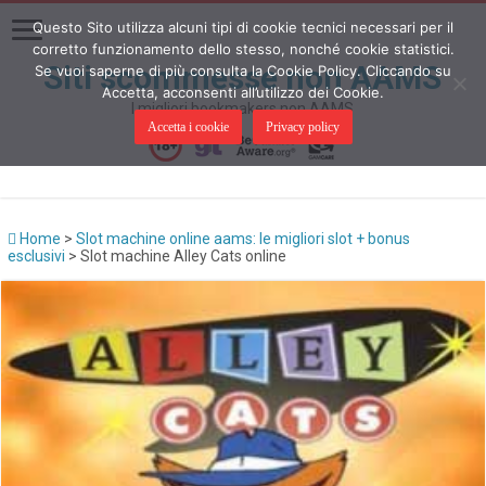
Questo Sito utilizza alcuni tipi di cookie tecnici necessari per il
corretto funzionamento dello stesso, nonché cookie statistici.
Siti scommesse non AAMS
Se vuoi saperne di più consulta la Cookie Policy. Cliccando su
Accetta, acconsenti all’utilizzo dei Cookie.
I migliori bookmakers non AAMS
Accetta i cookie
Privacy policy
Home
>
Slot machine online aams: le migliori slot + bonus
esclusivi
>
Slot machine Alley Cats online