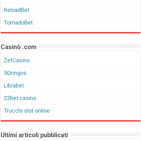
ReloadBet
TornadoBet
Casinò .com
ZetCasino
5Gringos
Librabet
22bet casino
Trucchi slot online
Ultimi articoli pubblicati