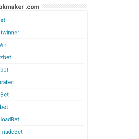
okmaker .com
et
twinner
Win
zbet
bet
brabet
Bet
bet
loadBet
rnadoBet