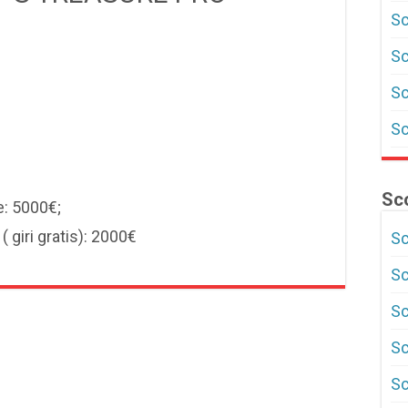
S
Sc
S
Sc
Sc
e: 5000€;
 giri gratis): 2000€
S
S
Sc
Sc
Sc