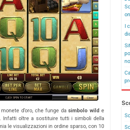
Sc
on
I 
di
Si
po
no
Ca
pr
Sc
 monete d’oro, che funge da
simbolo
wild
e
S
atti oltre a sostituire tutti i simboli della
mia le visualizzazioni in ordine sparso, con 10
Sc