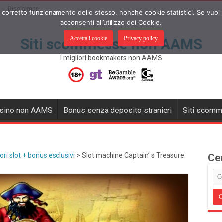
Disclaimer
 il corretto funzionamento dello stesso, nonché cookie statistici. Se vuo
acconsenti all’utilizzo dei Cookie.
Accetta i cookie
Privacy policy
Siti scommesse non AAMS
I migliori bookmakers non AAMS
sino non AAMS
Bonus senza deposito stranieri
Siti scomm
ri slot + bonus esclusivi
>
Slot machine Captain’ s Treasure
Cer