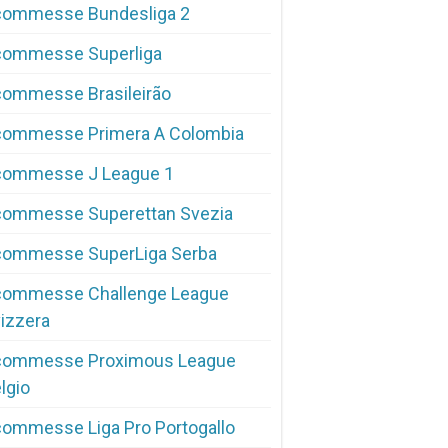
ommesse Bundesliga 2
commesse Superliga
ommesse Brasileirão
ommesse Primera A Colombia
commesse J League 1
ommesse Superettan Svezia
ommesse SuperLiga Serba
commesse Challenge League
izzera
commesse Proximous League
lgio
ommesse Liga Pro Portogallo