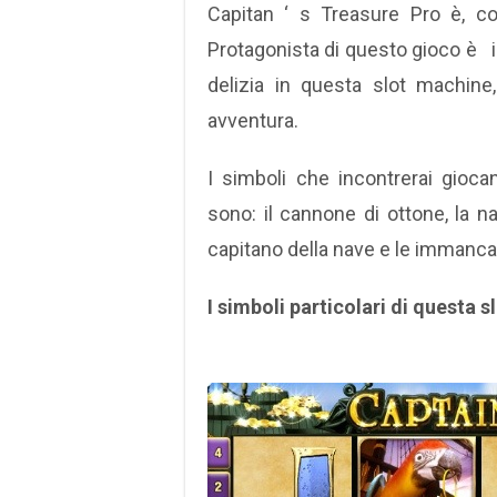
Capitan ‘ s Treasure Pro è, com
Protagonista di questo gioco è il 
delizia in questa slot machine,
avventura.
I simboli che incontrerai gioc
sono: il cannone di ottone, la nav
capitano della nave e le immancab
I simboli particolari di questa 