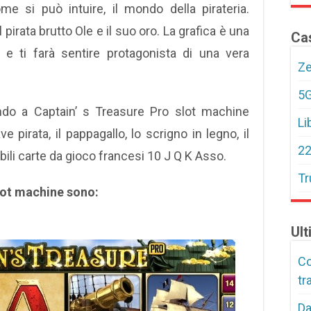
e si può intuire, il mondo della pirateria.
pirata brutto Ole e il suo oro. La grafica è una
Ca
 e ti farà sentire protagonista di una vera
Ze
5G
ando a Captain’ s Treasure Pro slot machine
Li
e pirata, il pappagallo, lo scrigno in legno, il
22
ili carte da gioco francesi 10 J Q K Asso.
Tr
slot machine sono:
Ult
Co
tr
Da