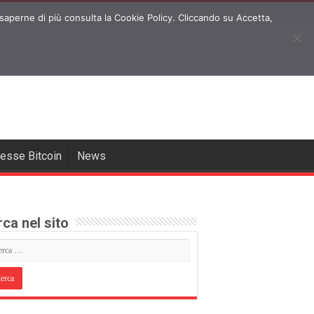
i saperne di più consulta la Cookie Policy. Cliccando su Accetta,
esse Bitcoin
News
ca nel sito