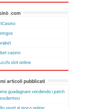
sinò .com
tCasino
ringos
brabet
bet casino
ucchi slot online
imi articoli pubblicati
me guadagnare vendendo i patch
ansdermici
llo sport al gioco online: