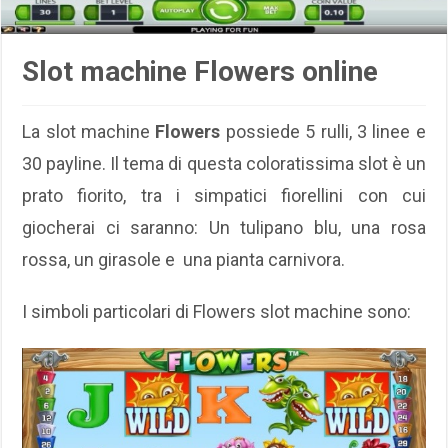
Slot machine Flowers online
La slot machine
Flowers
possiede 5 rulli, 3 linee e
30 payline. Il tema di questa coloratissima slot è un
prato fiorito, tra i simpatici fiorellini con cui
giocherai ci saranno: Un tulipano blu, una rosa
rossa, un girasole e una pianta carnivora.
I simboli particolari di Flowers slot machine sono: