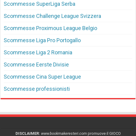
Scommesse SuperLiga Serba
Scommesse Challenge League Svizzera
Scommesse Proximous League Belgio
Scommesse Liga Pro Portogallo
Scommesse Liga 2 Romania
Scommesse Eerste Divisie
Scommesse Cina Super League
Scommesse professionisti
DISCLAIMER:
www.bookmakeresteri.com
promuove il GIOCO