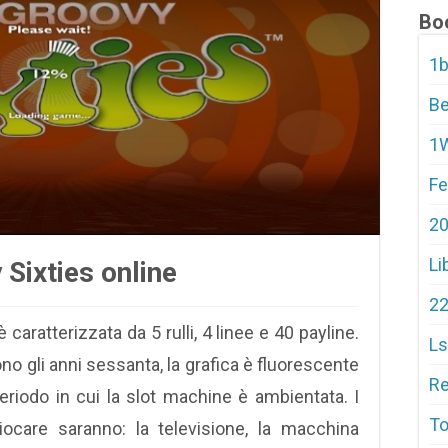
Bo
1b
Be
1
Fe
20
Li
Sixties online
22
 caratterizzata da 5 rulli, 4 linee e 40 payline.
Ls
no gli anni sessanta, la grafica è fluorescente
Re
 periodo in cui la slot machine è ambientata. I
To
iocare saranno: la televisione, la macchina