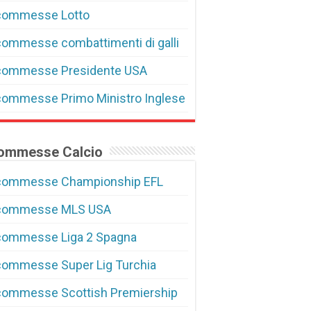
commesse Lotto
ommesse combattimenti di galli
commesse Presidente USA
ommesse Primo Ministro Inglese
ommesse Calcio
commesse Championship EFL
commesse MLS USA
ommesse Liga 2 Spagna
ommesse Super Lig Turchia
ommesse Scottish Premiership