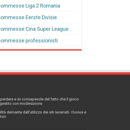
ommesse Liga 2 Romania
ommesse Eerste Divisie
ommesse Cina Super League
ommesse professionisti
erdere e sii consapevole del fatto che il gioco
 gestito con moderazione.
derivante dall'utilizzo dei siti recensiti. I bonus e
tori.