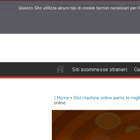
Chi Siamo
Glossario Scommesse
Contatti
Questo Sito utilizza alcuni tipi di cookie tecnici necessari per
Siti scommesse stranieri
Ca
Home
>
Slot machine online aams: le miglio
online