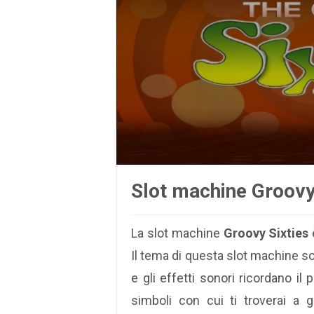
Slot machine Groovy 
La slot machine
Groovy Sixties
è
Il tema di questa slot machine so
e gli effetti sonori ricordano il
simboli con cui ti troverai a g