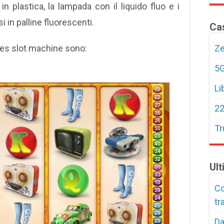
li in plastica, la lampada con il liquido fluo e i
i in palline fluorescenti.
Ca
ties slot machine sono:
Ze
5G
Li
22
Tr
Ult
Co
tr
Da