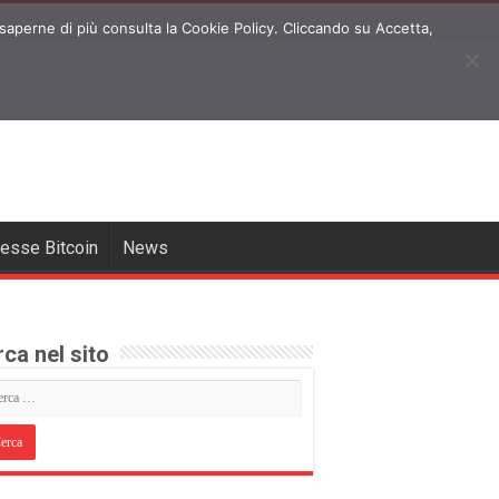
i saperne di più consulta la Cookie Policy. Cliccando su Accetta,
esse Bitcoin
News
ca nel sito