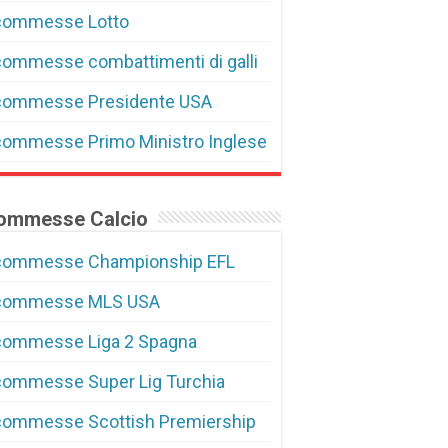
commesse Lotto
ommesse combattimenti di galli
commesse Presidente USA
ommesse Primo Ministro Inglese
ommesse Calcio
commesse Championship EFL
commesse MLS USA
ommesse Liga 2 Spagna
ommesse Super Lig Turchia
ommesse Scottish Premiership