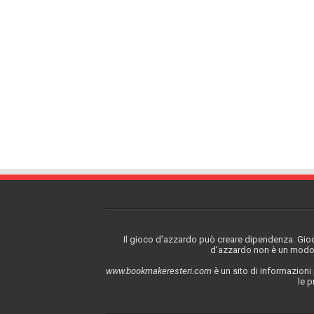
Il gioco d'azzardo può creare dipendenza. Gioc
d'azzardo non è un modo 
www.bookmakeresteri.com
è un sito di informazioni 
le p