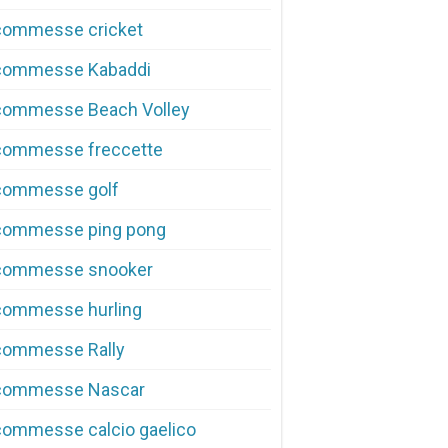
commesse cricket
commesse Kabaddi
ommesse Beach Volley
commesse freccette
commesse golf
commesse ping pong
commesse snooker
ommesse hurling
commesse Rally
commesse Nascar
ommesse calcio gaelico