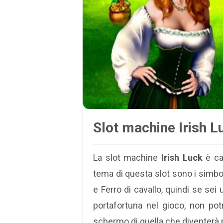
Slot machine Irish L
La slot machine
Irish Luck
è car
tema di questa slot sono i simboli
e Ferro di cavallo, quindi se se
portafortuna nel gioco, non pot
schermo di quella che diventerà p