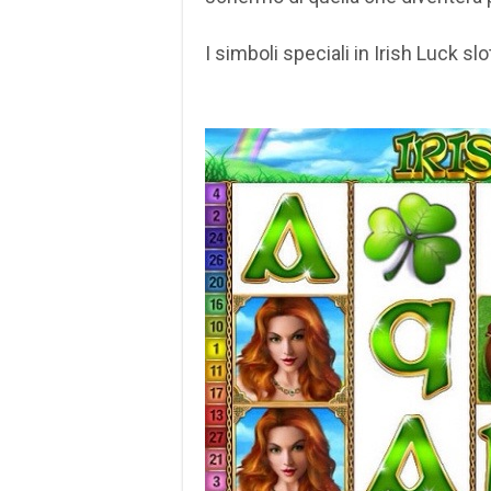
I simboli speciali in Irish Luck s