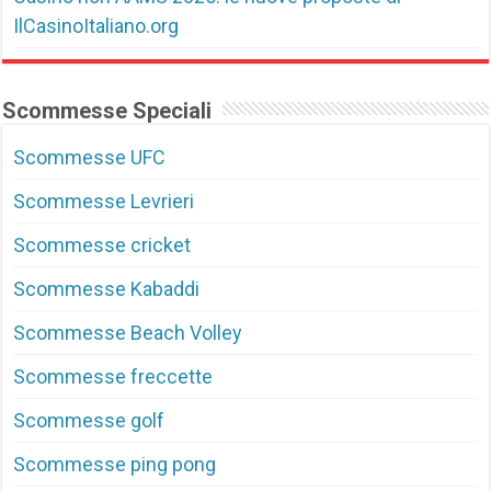
IlCasinoItaliano.org
Scommesse Speciali
Scommesse UFC
Scommesse Levrieri
Scommesse cricket
Scommesse Kabaddi
Scommesse Beach Volley
Scommesse freccette
Scommesse golf
Scommesse ping pong