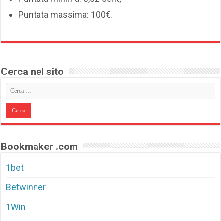
Puntata massima: 100€.
Cerca nel sito
Bookmaker .com
1bet
Betwinner
1Win