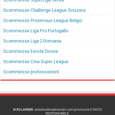
Scommesse Challenge League Svizzera
Scommesse Proximous League Belgio
Scommesse Liga Pro Portogallo
Scommesse Liga 2 Romania
Scommesse Eerste Divisie
Scommesse Cina Super League
Scommesse professionisti
DISCLAIMER:
www.bookmakeresteri.com
promuove il GIOCO
RESPONSABILE.