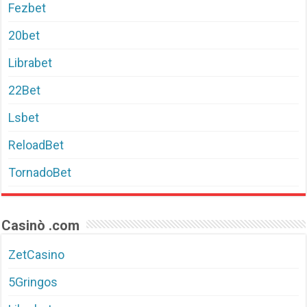
Fezbet
20bet
Librabet
22Bet
Lsbet
ReloadBet
TornadoBet
Casinò .com
ZetCasino
5Gringos