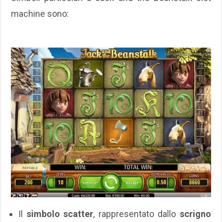
machine sono:
Il
simbolo scatter
, rappresentato dallo
scrigno