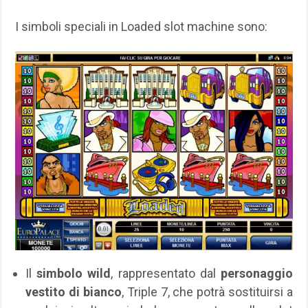
I simboli speciali in Loaded slot machine sono:
Il
simbolo wild
, rappresentato dal
personaggio
vestito di bianco
, Triple 7, che potrà sostituirsi a