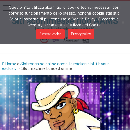
Questo Sito utilizza alcuni tipi di cookie tecnici necessari per il
corretto funzionamento dello stesso, nonché cookie statistici.
Siti scommesse non AAMS
Se vuoi saperne di più consulta la Cookie Policy. Cliccando su
Accetta, acconsenti all’utilizzo dei Cookie.
I migliori bookmakers non AAMS
Accetta i cookie
Privacy policy
Home
>
Slot machine online aams: le migliori slot + bonus
esclusivi
>
Slot machine Loaded online