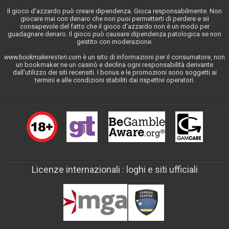
Il gioco d'azzardo può creare dipendenza. Gioca responsabilmente. Non
giocare mai con denaro che non puoi permetterti di perdere e sii
consapevole del fatto che il gioco d'azzardo non è un modo per
guadagnare denaro. Il gioco può causare dipendenza patologica se non
gestito con moderazione.
www.bookmakeresteri.com
è un sito di informazioni per il consumatore, non
un bookmaker ne un casinò e declina ogni responsabilità derivante
dall'utilizzo dei siti recensiti. I bonus e le promozioni sono soggetti ai
termini e alle condizioni stabiliti dai rispettivi operatori.
Licenze internazionali : loghi e siti ufficiali