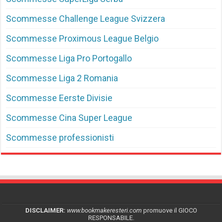
Scommesse Challenge League Svizzera
Scommesse Proximous League Belgio
Scommesse Liga Pro Portogallo
Scommesse Liga 2 Romania
Scommesse Eerste Divisie
Scommesse Cina Super League
Scommesse professionisti
DISCLAIMER:
www.bookmakeresteri.com
promuove il GIOCO
RESPONSABILE.