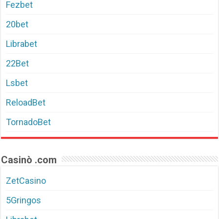
Fezbet
20bet
Librabet
22Bet
Lsbet
ReloadBet
TornadoBet
Casinò .com
ZetCasino
5Gringos