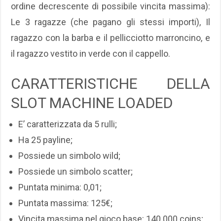
ordine decrescente di possibile vincita massima):
Le 3 ragazze (che pagano gli stessi importi), Il
ragazzo con la barba e il pellicciotto marroncino, e
il ragazzo vestito in verde con il cappello.
CARATTERISTICHE DELLA
SLOT MACHINE LOADED
E’ caratterizzata da 5 rulli;
Ha 25 payline;
Possiede un simbolo wild;
Possiede un simbolo scatter;
Puntata minima: 0,01;
Puntata massima: 125€;
Vincita massima nel gioco base: 140.000 coins;