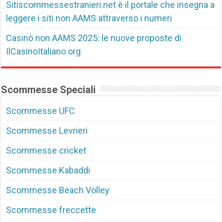
Sitiscommessestranieri.net è il portale che insegna a
leggere i siti non AAMS attraverso i numeri
Casinò non AAMS 2025: le nuove proposte di
IlCasinoItaliano.org
Scommesse Speciali
Scommesse UFC
Scommesse Levrieri
Scommesse cricket
Scommesse Kabaddi
Scommesse Beach Volley
Scommesse freccette