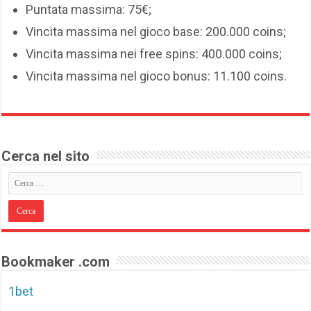
Puntata massima: 75€;
Vincita massima nel gioco base: 200.000 coins;
Vincita massima nei free spins: 400.000 coins;
Vincita massima nel gioco bonus: 11.100 coins.
Cerca nel sito
Bookmaker .com
1bet