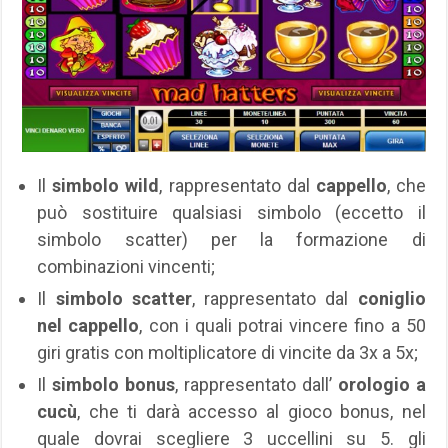
Il
simbolo wild
, rappresentato dal
cappello
, che
può sostituire qualsiasi simbolo (eccetto il
simbolo scatter) per la formazione di
combinazioni vincenti;
Il
simbolo scatter
, rappresentato dal
coniglio
nel cappello
, con i quali potrai vincere fino a 50
giri gratis con moltiplicatore di vincite da 3x a 5x;
Il
simbolo bonus
, rappresentato dall’
orologio a
cucù
, che ti darà accesso al gioco bonus, nel
quale dovrai scegliere 3 uccellini su 5. gli