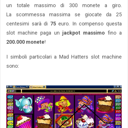
un totale massimo di 300 monete a giro.
La scommessa massima se giocate da 25
centesimi sarà di
75
euro. In compenso questa
slot machine paga un
jackpot massimo
fino a
200.000
monete
!
I simboli particolari a Mad Hatters slot machine
sono: