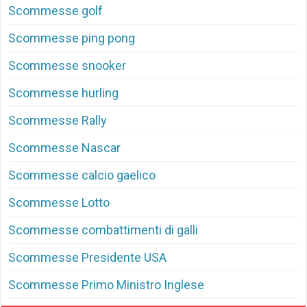
Scommesse golf
Scommesse ping pong
Scommesse snooker
Scommesse hurling
Scommesse Rally
Scommesse Nascar
Scommesse calcio gaelico
Scommesse Lotto
Scommesse combattimenti di galli
Scommesse Presidente USA
Scommesse Primo Ministro Inglese