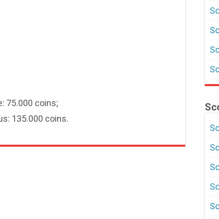
S
Sc
S
Sc
: 75.000 coins;
Sc
us: 135.000 coins.
S
S
Sc
Sc
Sc