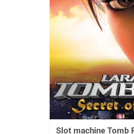
Slot machine Tomb R