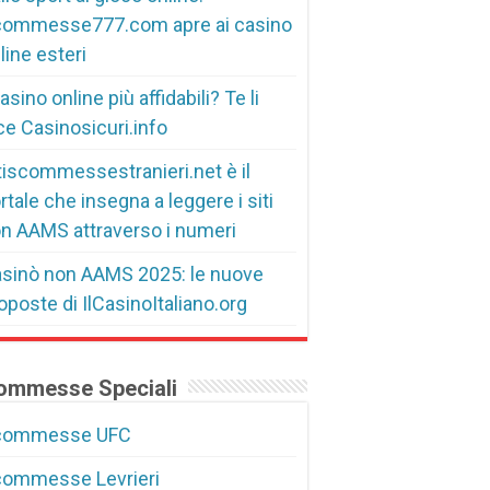
ommesse777.com apre ai casino
line esteri
casino online più affidabili? Te li
ce Casinosicuri.info
tiscommessestranieri.net è il
rtale che insegna a leggere i siti
n AAMS attraverso i numeri
sinò non AAMS 2025: le nuove
oposte di IlCasinoItaliano.org
ommesse Speciali
commesse UFC
ommesse Levrieri