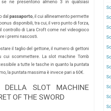
o se ne presentono almeno 3 in qualsiasi
S
o dal
passaporto
, il cui allineamento permette
S
onus disponibili, tra cui, il vero punto di forza,
Sc
 il controllo di Lara Croft come nel videogioco
lare i premi nascosti.
S
S
stare il taglio del gettone, il numero di gettoni
su cui scommettere. La slot machine Tomb
S
ssibile a tutte le tasche in quanto la puntata
S
mo, la puntata massima è invece pari a 60€.
Sc
E DELLA SLOT MACHINE
S
RET OF THE SWORD
S
Sc