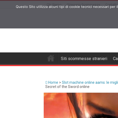
Chi Siamo
Glossario Scommesse
Contatti
Questo Sito utilizza alcuni tipi di cookie tecnici necessari per
Siti scommesse stranieri
Ca
Home
>
Slot machine online aams: le miglio
Secret of the Sword online