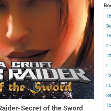
Bo
1b
Be
1
Fe
20
Li
22
Ls
Re
To
aider-Secret of the Sword