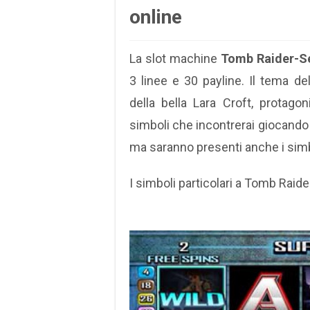
online
La slot machine
Tomb Raider-Se
3 linee e 30 payline. Il tema de
della bella Lara Croft, protag
simboli che incontrerai giocando 
ma saranno presenti anche i simbo
I simboli particolari a Tomb Rai