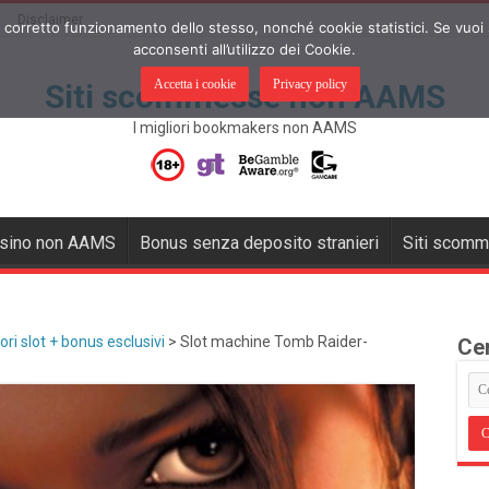
Disclaimer
 il corretto funzionamento dello stesso, nonché cookie statistici. Se vuo
acconsenti all’utilizzo dei Cookie.
Accetta i cookie
Privacy policy
Siti scommesse non AAMS
I migliori bookmakers non AAMS
sino non AAMS
Bonus senza deposito stranieri
Siti scomm
ri slot + bonus esclusivi
>
Slot machine Tomb Raider-
Cer