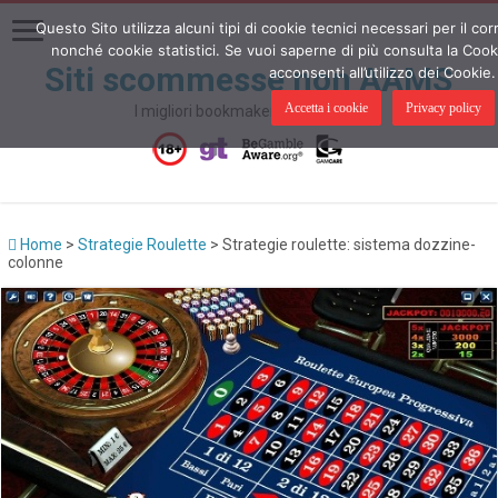
Questo Sito utilizza alcuni tipi di cookie tecnici necessari per il c
nonché cookie statistici. Se vuoi saperne di più consulta la Cook
Siti scommesse non AAMS
acconsenti all’utilizzo dei Cookie.
Accetta i cookie
Privacy policy
I migliori bookmakers non AAMS
Home
>
Strategie Roulette
>
Strategie roulette: sistema dozzine-
colonne