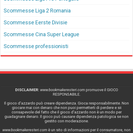
Scommesse Liga 2 Romania
Scommesse Eerste Divisie
Scommesse Cina Super League
Scommesse professionisti
DISCLAIMER:
www.bookmakeresteri.com
promuove il GIOCO
RESPONSABILE.
Il gioco d'azzardo può creare dipendenza. Gioca responsabilmente. Non
giocare mai con denaro che non puoi permetterti di perdere e sii
consapevole del fatto che il gioco d'azzardo non è un modo per
guadagnare denaro. Il gioco può causare dipendenza patologica se non
gestito con moderazione.
www.bookmakeresteri.com
è un sito di informazioni per il consumatore, non