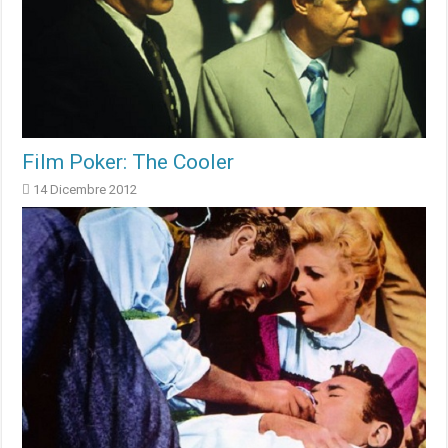
Film Poker: The Cooler
14 Dicembre 2012