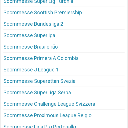
Scommesse Super Lig Turchia
Scommesse Scottish Premiership
Scommesse Bundesliga 2
Scommesse Superliga
Scommesse Brasileirão
Scommesse Primera A Colombia
Scommesse J League 1
Scommesse Superettan Svezia
Scommesse SuperLiga Serba
Scommesse Challenge League Svizzera
Scommesse Proximous League Belgio
Scommesse Liga Pro Portogallo