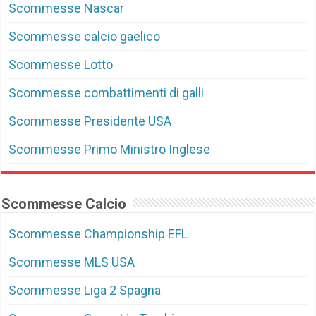
Scommesse Nascar
Scommesse calcio gaelico
Scommesse Lotto
Scommesse combattimenti di galli
Scommesse Presidente USA
Scommesse Primo Ministro Inglese
Scommesse Calcio
Scommesse Championship EFL
Scommesse MLS USA
Scommesse Liga 2 Spagna