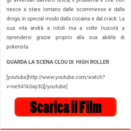
riesce a stare lontano dalle scommesse e dalla
droga, in special modo dalla cocaina e dal crack. La
sua vita andrà a rotoli ma a volte riuscirà a
riprendersi grazie proprio alla sua abilità di
pokerista.
GUARDA LA SCENA CLOU DI HIGH ROLLER
[youtube]http://www.youtube.com/watch?
v=ne941kSay3Q[/youtube]