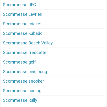
Scommesse UFC
Scommesse Levrieri
Scommesse cricket
Scommesse Kabaddi
Scommesse Beach Volley
Scommesse freccette
Scommesse golf
Scommesse ping pong
Scommesse snooker
Scommesse hurling
Scommesse Rally