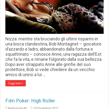
Nizza: mentre sta bruciando gli ultimi risparmi in
una bisca clandestina, Bob Montagnet – giocatore
d’azzardo e ladro, abbandonato dalla fortuna e
squattrinato – conosce Anne, una ragazza dell’Est
che fa la vita, e rimane folgorato dalla sua bellezza.
Dopo aver strappato Anne alle grinfie del suo
protettore, Bob si vede chiedere da un vecchio
amico di unirsi a lui …
Leggi tutto »
Film Poker: High Roller
Redazione M.
10 Dicembre 2012