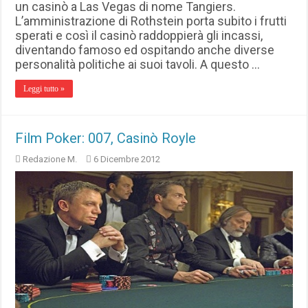
un casinò a Las Vegas di nome Tangiers.
L’amministrazione di Rothstein porta subito i frutti
sperati e così il casinò raddoppierà gli incassi,
diventando famoso ed ospitando anche diverse
personalità politiche ai suoi tavoli. A questo …
Leggi tutto »
Film Poker: 007, Casinò Royle
Redazione M.
6 Dicembre 2012