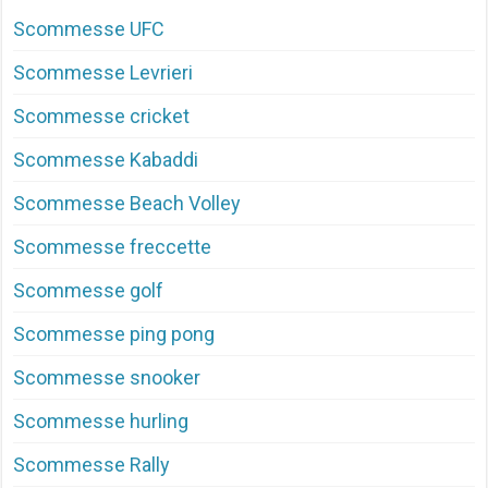
Scommesse UFC
Scommesse Levrieri
Scommesse cricket
Scommesse Kabaddi
Scommesse Beach Volley
Scommesse freccette
Scommesse golf
Scommesse ping pong
Scommesse snooker
Scommesse hurling
Scommesse Rally