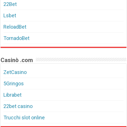
22Bet
Lsbet
ReloadBet
TornadoBet
Casinò .com
ZetCasino
5Gringos
Librabet
22bet casino
Trucchi slot online