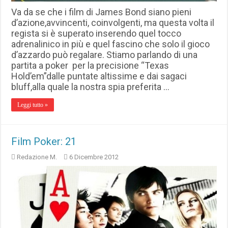
Va da se che i film di James Bond siano pieni
d’azione,avvincenti, coinvolgenti, ma questa volta il
regista si è superato inserendo quel tocco
adrenalinico in più e quel fascino che solo il gioco
d’azzardo può regalare. Stiamo parlando di una
partita a poker per la precisione “Texas
Hold’em”dalle puntate altissime e dai sagaci
bluff,alla quale la nostra spia preferita …
Leggi tutto »
Film Poker: 21
Redazione M.
6 Dicembre 2012