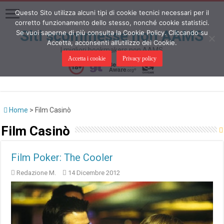
Questo Sito utilizza alcuni tipi di cookie tecnici necessari per il
corretto funzionamento dello stesso, nonché cookie statistici.
Siti scommesse non AAMS
Se vuoi saperne di più consulta la Cookie Policy. Cliccando su
Accetta, acconsenti all’utilizzo dei Cookie.
I migliori bookmakers non AAMS
Accetta i cookie
Privacy policy
Home
>
Film Casinò
Film Casinò
Film Poker: The Cooler
Redazione M.
14 Dicembre 2012