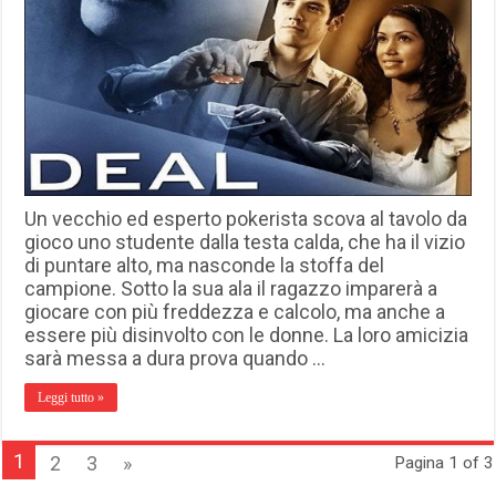
Un vecchio ed esperto pokerista scova al tavolo da
gioco uno studente dalla testa calda, che ha il vizio
di puntare alto, ma nasconde la stoffa del
campione. Sotto la sua ala il ragazzo imparerà a
giocare con più freddezza e calcolo, ma anche a
essere più disinvolto con le donne. La loro amicizia
sarà messa a dura prova quando …
Leggi tutto »
1
2
3
»
Pagina 1 of 3