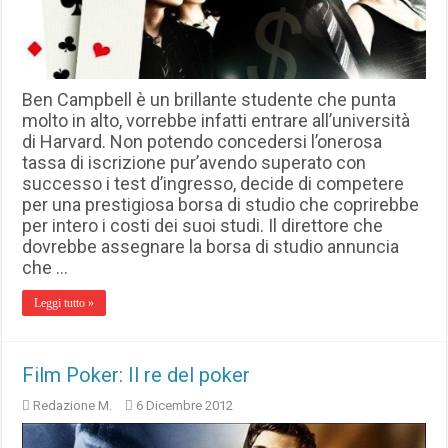
Ben Campbell è un brillante studente che punta
molto in alto, vorrebbe infatti entrare all’università
di Harvard. Non potendo concedersi l’onerosa
tassa di iscrizione pur’avendo superato con
successo i test d’ingresso, decide di competere
per una prestigiosa borsa di studio che coprirebbe
per intero i costi dei suoi studi. Il direttore che
dovrebbe assegnare la borsa di studio annuncia
che …
Leggi tutto »
Film Poker: Il re del poker
Redazione M.
6 Dicembre 2012