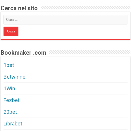
Cerca nel sito
Bookmaker .com
1bet
Betwinner
1Win
Fezbet
20bet
Librabet