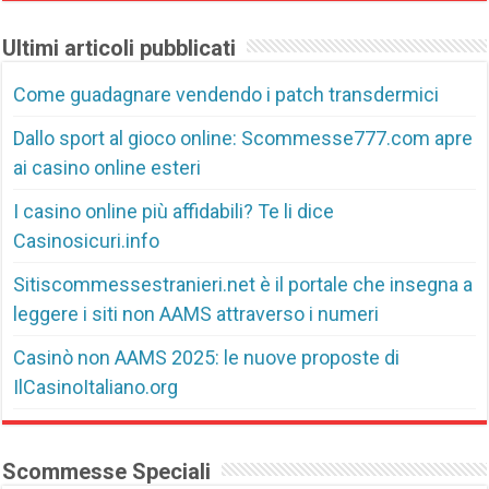
Ultimi articoli pubblicati
Come guadagnare vendendo i patch transdermici
Dallo sport al gioco online: Scommesse777.com apre
ai casino online esteri
I casino online più affidabili? Te li dice
Casinosicuri.info
Sitiscommessestranieri.net è il portale che insegna a
leggere i siti non AAMS attraverso i numeri
Casinò non AAMS 2025: le nuove proposte di
IlCasinoItaliano.org
Scommesse Speciali