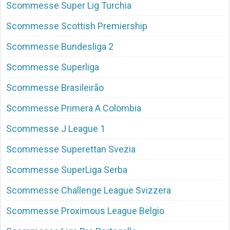
Scommesse Super Lig Turchia
Scommesse Scottish Premiership
Scommesse Bundesliga 2
Scommesse Superliga
Scommesse Brasileirão
Scommesse Primera A Colombia
Scommesse J League 1
Scommesse Superettan Svezia
Scommesse SuperLiga Serba
Scommesse Challenge League Svizzera
Scommesse Proximous League Belgio