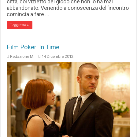
città, col vizietto del gioco che non lo ha mai
abbandonato. Venendo a conoscenza dell’incontro
comincia a fare …
Leggi tutto »
Film Poker: In Time
Redazione M.
14 Dicembre 2012