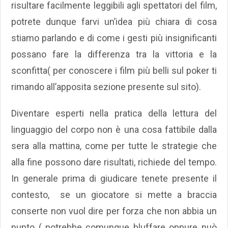
risultare facilmente leggibili agli spettatori del film,
potrete dunque farvi un’idea più chiara di cosa
stiamo parlando e di come i gesti più insignificanti
possano fare la differenza tra la vittoria e la
sconfitta( per conoscere i film più belli sul poker ti
rimando all’apposita sezione presente sul sito).
Diventare esperti nella pratica della lettura del
linguaggio del corpo non è una cosa fattibile dalla
sera alla mattina, come per tutte le strategie che
alla fine possono dare risultati, richiede del tempo.
In generale prima di giudicare tenete presente il
contesto, se un giocatore si mette a braccia
conserte non vuol dire per forza che non abbia un
punto ( potrebbe comunque bluffare oppure può