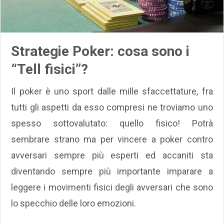
Strategie Poker: cosa sono i
“Tell fisici”?
Il poker è uno sport dalle mille sfaccettature, fra
tutti gli aspetti da esso compresi ne troviamo uno
spesso sottovalutato: quello fisico! Potrà
sembrare strano ma per vincere a poker contro
avversari sempre più esperti ed accaniti sta
diventando sempre più importante imparare a
leggere i movimenti fisici degli avversari che sono
lo specchio delle loro emozioni.