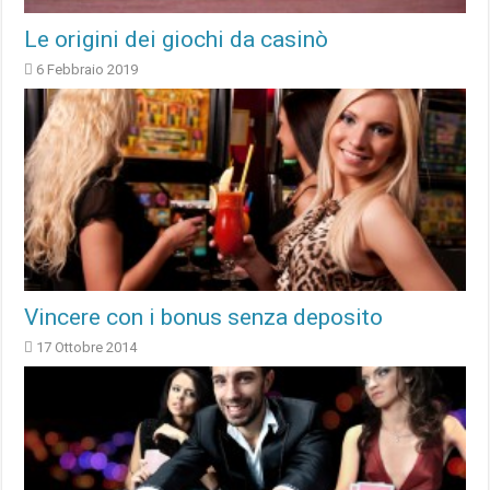
Le origini dei giochi da casinò
6 Febbraio 2019
Vincere con i bonus senza deposito
17 Ottobre 2014