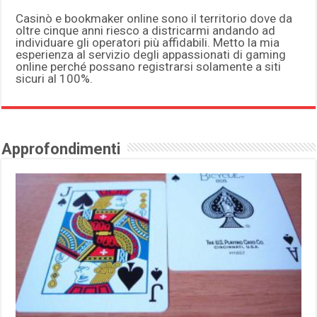
Casinò e bookmaker online sono il territorio dove da
oltre cinque anni riesco a districarmi andando ad
individuare gli operatori più affidabili. Metto la mia
esperienza al servizio degli appassionati di gaming
online perché possano registrarsi solamente a siti
sicuri al 100%.
Approfondimenti