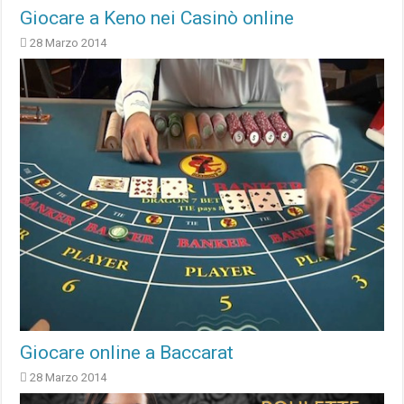
Giocare a Keno nei Casinò online
28 Marzo 2014
Giocare online a Baccarat
28 Marzo 2014