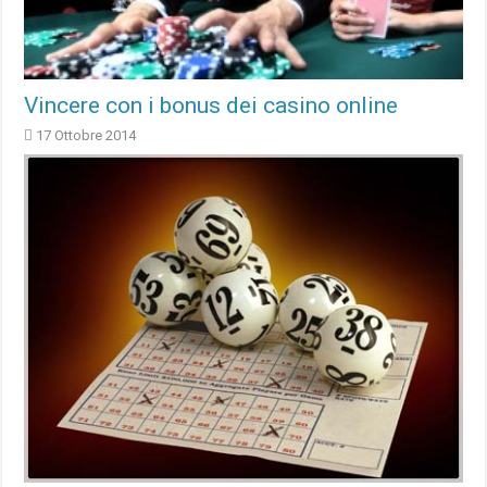
Vincere con i bonus dei casino online
17 Ottobre 2014