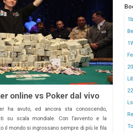
Bo
1b
Be
1
Fe
20
Li
22
er online vs Poker dal vivo
Ls
ker ha avuto, ed ancora sta conoscendo,
Re
ti su scala mondiale. Con l’avvento e la
To
to il mondo si ingrossano sempre di più le fila