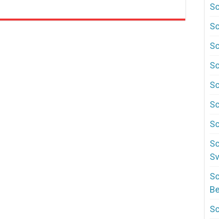
Sc
S
Sc
Sc
S
Sc
Sc
S
Sv
S
Be
Sc