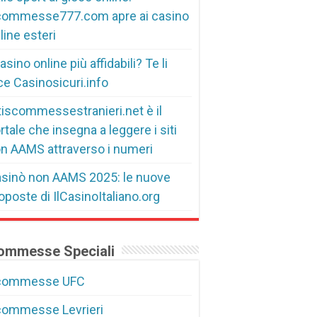
ommesse777.com apre ai casino
line esteri
casino online più affidabili? Te li
ce Casinosicuri.info
tiscommessestranieri.net è il
rtale che insegna a leggere i siti
n AAMS attraverso i numeri
sinò non AAMS 2025: le nuove
oposte di IlCasinoItaliano.org
ommesse Speciali
commesse UFC
ommesse Levrieri