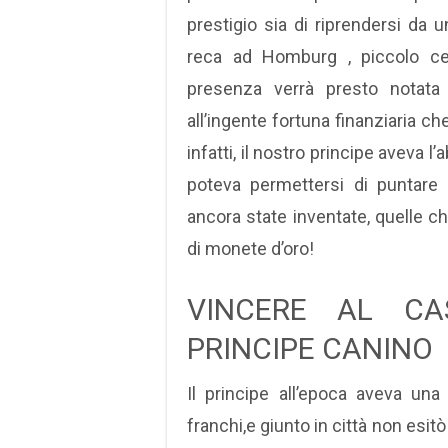
prestigio sia di riprendersi da u
reca ad Homburg , piccolo cen
presenza verrà presto notata gr
all’ingente fortuna finanziaria c
infatti, il nostro principe aveva 
poteva permettersi di puntare 
ancora state inventate, quelle c
di monete d’oro!
VINCERE AL CA
PRINCIPE CANINO
Il principe all’epoca aveva una
franchi,e giunto in città non esitò 