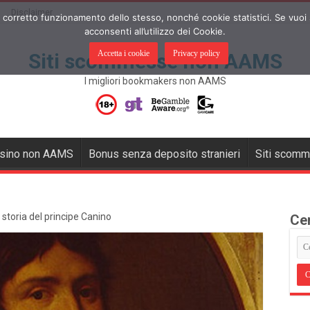
Disclaimer
 il corretto funzionamento dello stesso, nonché cookie statistici. Se vuo
acconsenti all’utilizzo dei Cookie.
Accetta i cookie
Privacy policy
Siti scommesse non AAMS
I migliori bookmakers non AAMS
sino non AAMS
Bonus senza deposito stranieri
Siti scomm
 storia del principe Canino
Cer