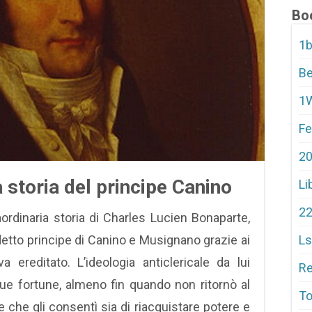
Bo
1b
Be
1
Fe
20
 storia del principe Canino
Li
22
ordinaria storia di Charles Lucien Bonaparte,
Ls
, detto principe di Canino e Musignano grazie ai
ereditato. L’ideologia anticlericale da lui
Re
sue fortune, almeno fin quando non ritornò al
To
che gli consentì sia di riacquistare potere e