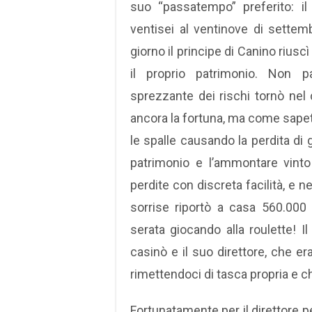
suo “passatempo” preferito: il 
ventisei al ventinove di settem
giorno il principe di Canino rius
il proprio patrimonio. Non pa
sprezzante dei rischi tornò nel
ancora la fortuna, ma come sapet
le spalle causando la perdita d
patrimonio e l’ammontare vinto
perdite con discreta facilità, e n
sorrise riportò a casa 560.000 f
serata giocando alla roulette! Il
casinò e il suo direttore, che era
rimettendoci di tasca propria e c
Fortunatamente per il direttore pe