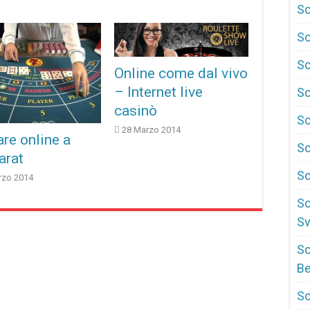
Sc
S
Sc
Online come dal vivo
– Internet live
Sc
casinò
S
28 Marzo 2014
re online a
Sc
arat
Sc
rzo 2014
S
Sv
S
Be
Sc