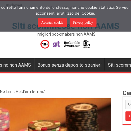
Disclaimer
 il corretto funzionamento dello stesso, nonché cookie statistici. Se vuo
acconsenti all’utilizzo dei Cookie.
Accetta i cookie
Privacy policy
Siti scommesse non AAMS
I migliori bookmakers non AAMS
sino non AAMS
Bonus senza deposito stranieri
Siti scomm
 No Limit Hold’em 6-max”
Cer