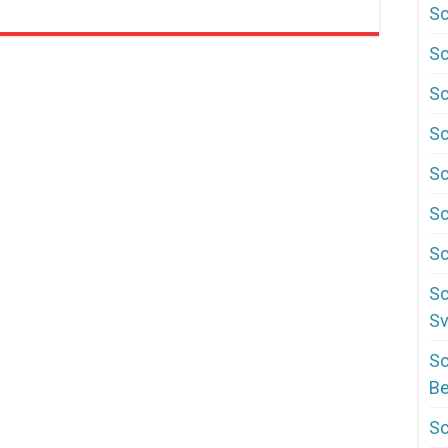
Sc
S
Sc
Sc
S
Sc
Sc
S
Sv
S
Be
Sc