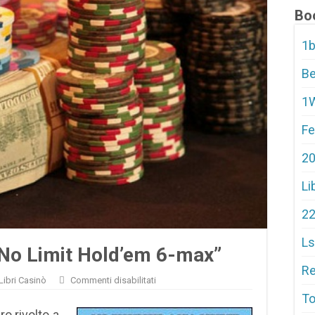
Bo
1b
Be
1
Fe
20
Li
22
Ls
No Limit Hold’em 6-max”
Re
su
Libri Casinò
Commenti disabilitati
“Online
To
Cash
Game,
ro rivolto a