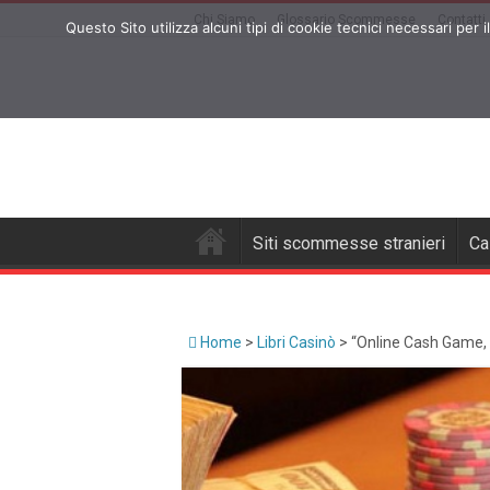
Chi Siamo
Glossario Scommesse
Contatti
Questo Sito utilizza alcuni tipi di cookie tecnici necessari per
Siti scommesse stranieri
Ca
Home
>
Libri Casinò
>
“Online Cash Game,