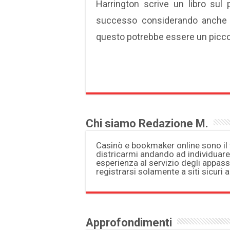
Harrington scrive un libro su
successo considerando anche l
questo potrebbe essere un piccol
Chi siamo Redazione M.
Casinò e bookmaker online sono il t
districarmi andando ad individuare g
esperienza al servizio degli appas
registrarsi solamente a siti sicuri 
Approfondimenti