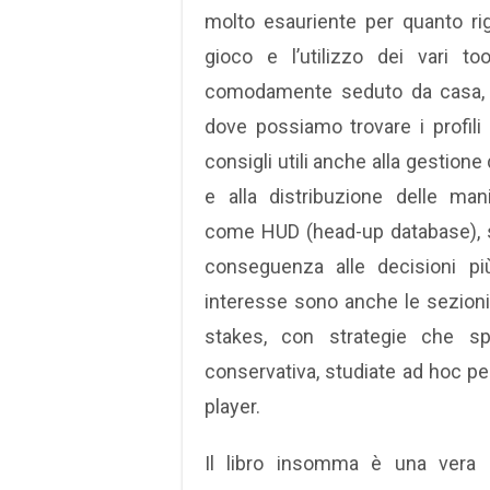
molto esauriente per quanto rig
gioco e l’utilizzo dei vari t
comodamente seduto da casa, c
dove possiamo trovare i profili
consigli utili anche alla gestione
e alla distribuzione delle ma
come HUD (head-up database), si a
conseguenza alle decisioni pi
interesse sono anche le sezioni
stakes, con strategie che spa
conservativa, studiate ad hoc per
player.
Il libro insomma è una vera m