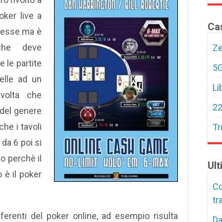
No
Limit
oker live a
Hold’em
Ca
6-
stesse ma è
max”
 che deve
Ze
 le partite
5G
uelle ad un
Li
volta che
22
del genere
he i tavoli
Tr
 da 6 poi si
 perchè il
Ult
 è il poker
Co
tr
ifferenti del poker online, ad esempio risulta
Da