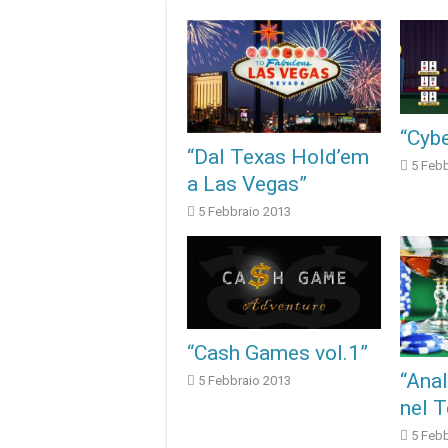
“Cyb
“Dal Texas Hold’em
5 Feb
a Las Vegas”
5 Febbraio 2013
“Cash Games vol.1”
“Anal
5 Febbraio 2013
nel 
5 Feb