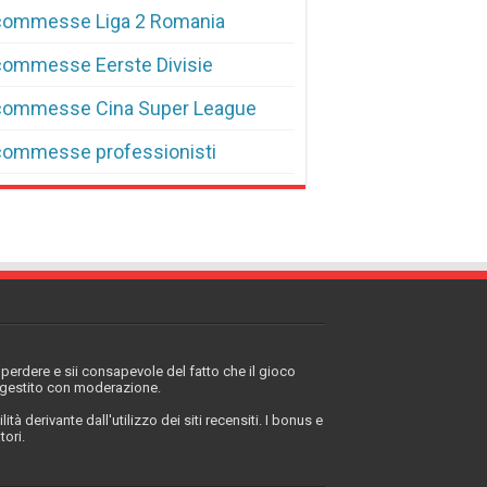
ommesse Liga 2 Romania
ommesse Eerste Divisie
ommesse Cina Super League
ommesse professionisti
erdere e sii consapevole del fatto che il gioco
 gestito con moderazione.
derivante dall'utilizzo dei siti recensiti. I bonus e
tori.