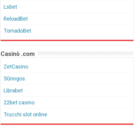
Lsbet
ReloadBet
TornadoBet
Casinò .com
ZetCasino
5Gringos
Librabet
22bet casino
Trucchi slot online