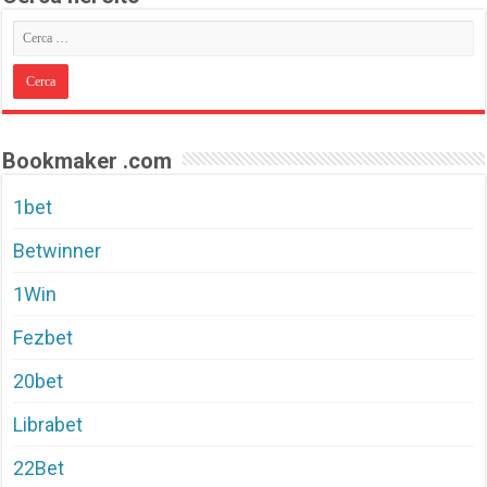
Bookmaker .com
1bet
Betwinner
1Win
Fezbet
20bet
Librabet
22Bet