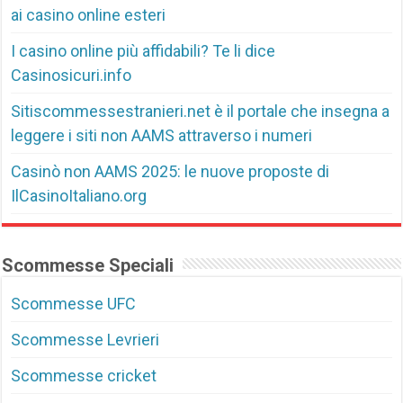
ai casino online esteri
I casino online più affidabili? Te li dice
Casinosicuri.info
Sitiscommessestranieri.net è il portale che insegna a
leggere i siti non AAMS attraverso i numeri
Casinò non AAMS 2025: le nuove proposte di
IlCasinoItaliano.org
Scommesse Speciali
Scommesse UFC
Scommesse Levrieri
Scommesse cricket