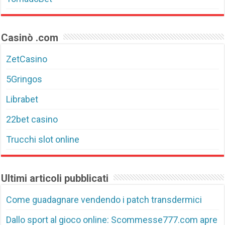
Casinò .com
ZetCasino
5Gringos
Librabet
22bet casino
Trucchi slot online
Ultimi articoli pubblicati
Come guadagnare vendendo i patch transdermici
Dallo sport al gioco online: Scommesse777.com apre