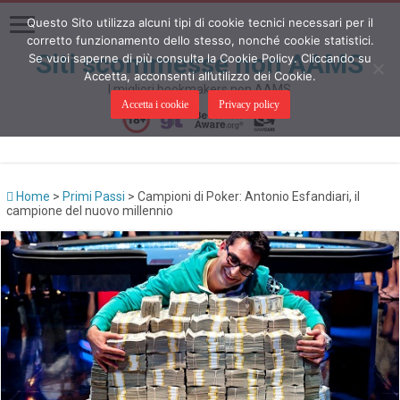
Questo Sito utilizza alcuni tipi di cookie tecnici necessari per il
corretto funzionamento dello stesso, nonché cookie statistici.
Siti scommesse non AAMS
Se vuoi saperne di più consulta la Cookie Policy. Cliccando su
Accetta, acconsenti all’utilizzo dei Cookie.
I migliori bookmakers non AAMS
Accetta i cookie
Privacy policy
Home
>
Primi Passi
>
Campioni di Poker: Antonio Esfandiari, il
campione del nuovo millennio