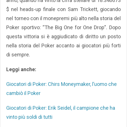
anno, quando ha vinto la cifra stellare di 18.346673
$ nel heads-up finale con Sam Trickett, giocando
nel torneo con il monepremi più alto nella storia del
Poker sportivo: “The Big One for One Drop”. Dopo
questa vittoria si è aggiudicato di diritto un posto
nella storia del Poker accanto ai giocatori più forti
di sempre.
Leggi anche:
Giocatori di Poker: Chirs Moneymaker, l’uomo che
cambiò il Poker
Giocatori di Poker: Erik Seidel, il campione che ha
vinto più soldi di tutti