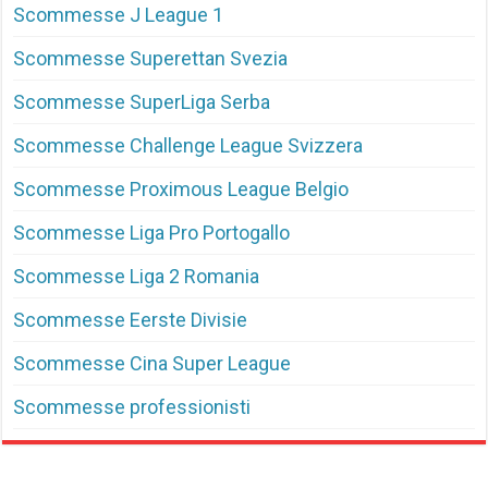
Scommesse J League 1
Scommesse Superettan Svezia
Scommesse SuperLiga Serba
Scommesse Challenge League Svizzera
Scommesse Proximous League Belgio
Scommesse Liga Pro Portogallo
Scommesse Liga 2 Romania
Scommesse Eerste Divisie
Scommesse Cina Super League
Scommesse professionisti