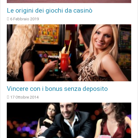
Le origini dei giochi da casinò
6 Febbraio 2019
Vincere con i bonus senza deposito
17 Ottobre 2014