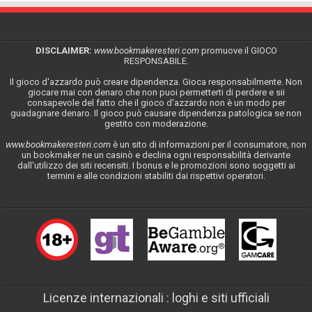
DISCLAIMER:
www.bookmakeresteri.com
promuove il GIOCO
RESPONSABILE.
Il gioco d'azzardo può creare dipendenza. Gioca responsabilmente. Non
giocare mai con denaro che non puoi permetterti di perdere e sii
consapevole del fatto che il gioco d'azzardo non è un modo per
guadagnare denaro. Il gioco può causare dipendenza patologica se non
gestito con moderazione.
www.bookmakeresteri.com
è un sito di informazioni per il consumatore, non
un bookmaker ne un casinò e declina ogni responsabilità derivante
dall'utilizzo dei siti recensiti. I bonus e le promozioni sono soggetti ai
termini e alle condizioni stabiliti dai rispettivi operatori.
Licenze internazionali : loghi e siti ufficiali