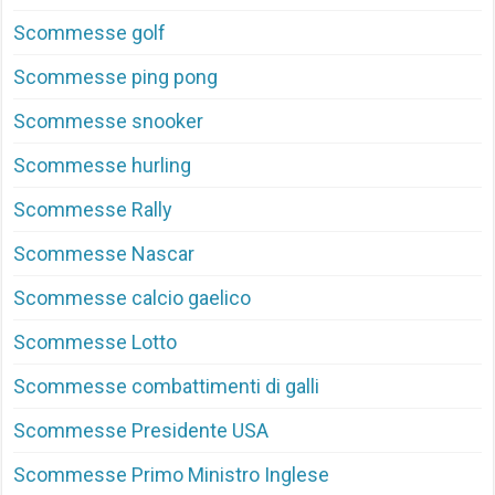
Scommesse golf
Scommesse ping pong
Scommesse snooker
Scommesse hurling
Scommesse Rally
Scommesse Nascar
Scommesse calcio gaelico
Scommesse Lotto
Scommesse combattimenti di galli
Scommesse Presidente USA
Scommesse Primo Ministro Inglese