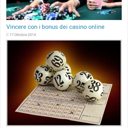
Vincere con i bonus dei casino online
17 Ottobre 2014