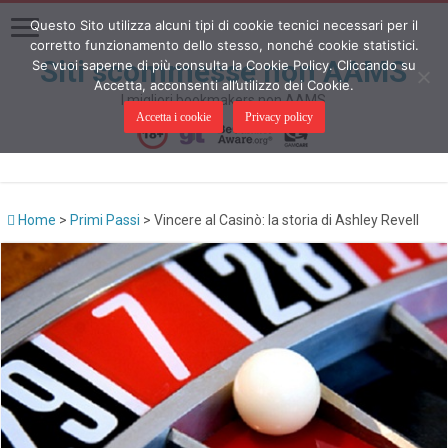
Questo Sito utilizza alcuni tipi di cookie tecnici necessari per il
corretto funzionamento dello stesso, nonché cookie statistici.
Siti scommesse non AAMS
Se vuoi saperne di più consulta la Cookie Policy. Cliccando su
Accetta, acconsenti all’utilizzo dei Cookie.
I migliori bookmakers non AAMS
Accetta i cookie
Privacy policy
Home
>
Primi Passi
>
Vincere al Casinò: la storia di Ashley Revell