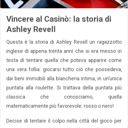
Vincere al Casinò: la storia di
Ashley Revell
Questa è la storia di Ashley Revell un ragazzotto
inglese di appena trenta anni che si era messo in
testa di tentare quella che poteva apparire come
una vera follia: giocarsi tutto ciò che possedeva,
dai beni immobili alla biancheria intima, in un’unica
puntata alla roulette. Si trattava della puntata più
classica che conosciamo, quella
matematicamente più favorevole: rosso o nero!
Decise di tentare il colpo nella città del gioco per