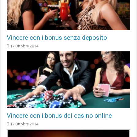
Vincere con i bonus senza deposito
17 Ottobre 2014
Vincere con i bonus dei casino online
17 Ottobre 2014