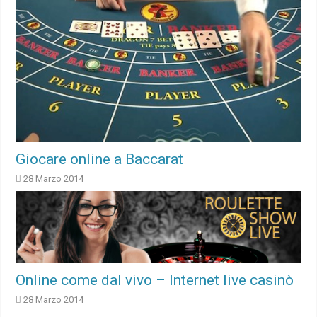
Giocare online a Baccarat
28 Marzo 2014
Online come dal vivo – Internet live casinò
28 Marzo 2014