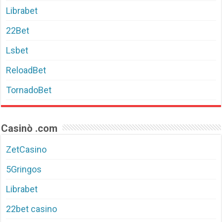
Librabet
22Bet
Lsbet
ReloadBet
TornadoBet
Casinò .com
ZetCasino
5Gringos
Librabet
22bet casino