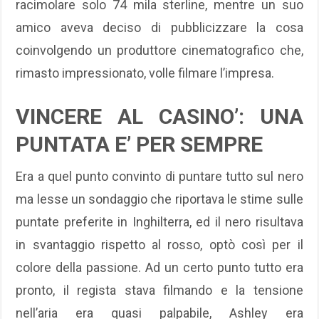
racimolare solo 74 mila sterline, mentre un suo
amico aveva deciso di pubblicizzare la cosa
coinvolgendo un produttore cinematografico che,
rimasto impressionato, volle filmare l’impresa.
VINCERE AL CASINO’: UNA
PUNTATA E’ PER SEMPRE
Era a quel punto convinto di puntare tutto sul nero
ma lesse un sondaggio che riportava le stime sulle
puntate preferite in Inghilterra, ed il nero risultava
in svantaggio rispetto al rosso, optò così per il
colore della passione. Ad un certo punto tutto era
pronto, il regista stava filmando e la tensione
nell’aria era quasi palpabile, Ashley era