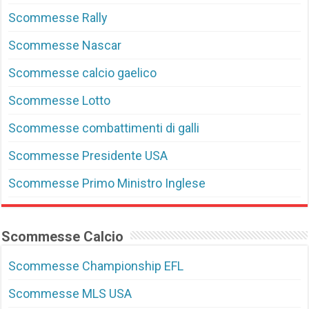
Scommesse Rally
Scommesse Nascar
Scommesse calcio gaelico
Scommesse Lotto
Scommesse combattimenti di galli
Scommesse Presidente USA
Scommesse Primo Ministro Inglese
Scommesse Calcio
Scommesse Championship EFL
Scommesse MLS USA