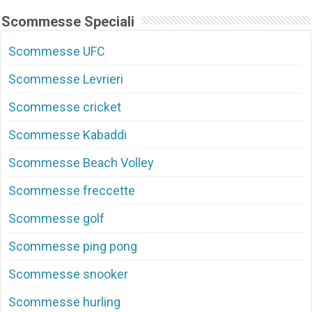
Scommesse Speciali
Scommesse UFC
Scommesse Levrieri
Scommesse cricket
Scommesse Kabaddi
Scommesse Beach Volley
Scommesse freccette
Scommesse golf
Scommesse ping pong
Scommesse snooker
Scommesse hurling