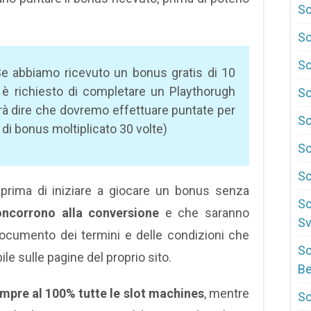
Sc
S
Sc
e abbiamo ricevuto un bonus gratis di 10
e è richiesto di completare un Playthorugh
Sc
orrà dire che dovremo effettuare puntate per
S
di bonus moltiplicato 30 volte)
Sc
Sc
 prima di iniziare a giocare un bonus senza
S
ncorrono alla conversione
e che saranno
Sv
 documento dei termini e delle condizioni che
S
e sulle pagine del proprio sito.
Be
mpre al 100% tutte le slot machines
, mentre
Sc