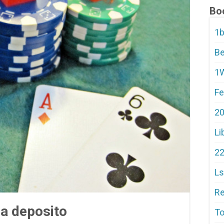
Bo
1b
Be
1
Fe
20
Li
22
Ls
Re
za deposito
To