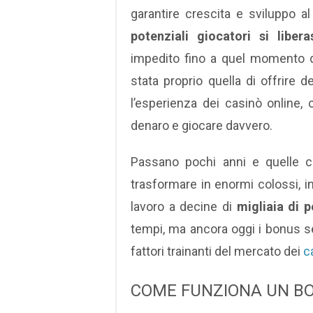
garantire crescita e sviluppo a
potenziali giocatori si libera
impedito fino a quel momento di
stata proprio quella di offrire 
l’esperienza dei casinò online,
denaro e giocare davvero.
Passano pochi anni e quelle c
trasformare in enormi colossi, 
lavoro a decine di
migliaia di p
tempi, ma ancora oggi i bonus s
fattori trainanti del mercato dei
c
COME FUNZIONA UN B