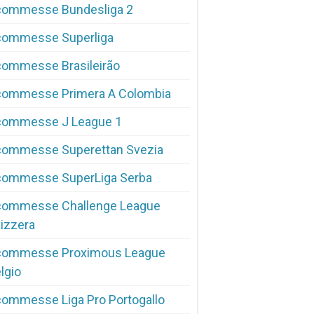
ommesse Bundesliga 2
commesse Superliga
ommesse Brasileirão
ommesse Primera A Colombia
commesse J League 1
ommesse Superettan Svezia
ommesse SuperLiga Serba
commesse Challenge League
izzera
commesse Proximous League
lgio
ommesse Liga Pro Portogallo