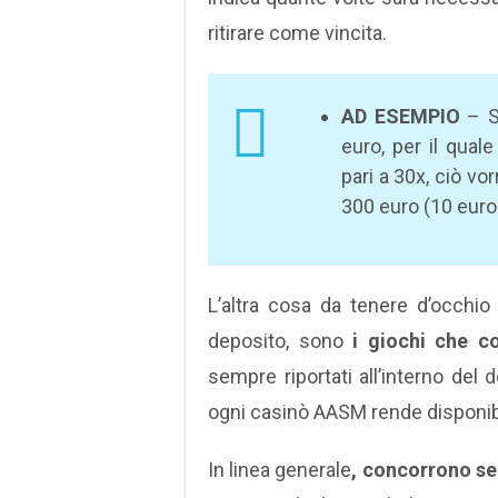
ritirare come vincita.
AD ESEMPIO
– S
euro, per il qual
pari a 30x, ciò v
300 euro (10 euro 
L’altra cosa da tenere d’occhio
deposito, sono
i giochi che co
sempre riportati all’interno del
ogni casinò AASM rende disponibil
In linea generale
, concorrono se