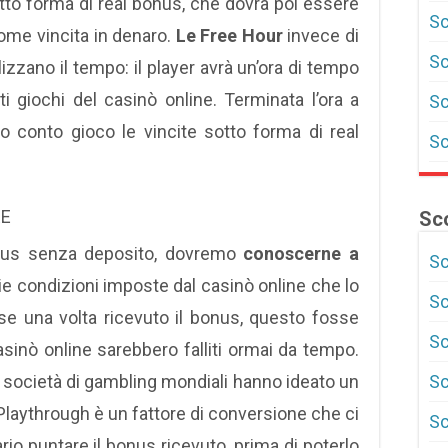
otto forma di real bonus, che dovrà poi essere
S
ome vincita in denaro.
Le Free Hour
invece di
Sc
izzano il tempo: il player avrà un’ora di tempo
i giochi del casinò online. Terminata l’ora a
S
io conto gioco le vincite sotto forma di real
Sc
RE
Sc
onus senza deposito, dovremo
conoscerne a
S
ie condizioni imposte dal casinò online che lo
S
 se una volta ricevuto il bonus, questo fosse
Sc
sinò online sarebbero falliti ormai da tempo.
le società di gambling mondiali hanno ideato un
Sc
 Playthrough è un fattore di conversione che ci
Sc
io puntare il bonus ricevuto, prima di poterlo