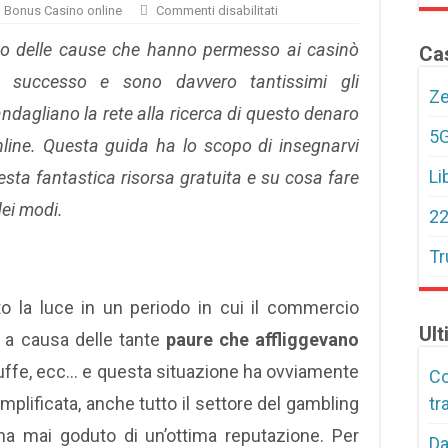
su
Bonus Casino online
Commenti disabilitati
Tutto
sui
o delle cause che hanno permesso ai casinò
Ca
bonus
senza
 successo e sono davvero tantissimi gli
deposito
Ze
ndagliano la rete alla ricerca di questo denaro
5G
nline. Questa guida ha lo scopo di insegnarvi
Li
esta fantastica risorsa gratuita e su cosa fare
dei modi.
22
Tr
to la luce in un periodo in cui il commercio
Ult
, a causa delle tante
paure che affliggevano
i, truffe, ecc… e questa situazione ha ovviamente
Co
mplificata, anche tutto il settore del gambling
tr
ha mai goduto di un’ottima reputazione. Per
Da