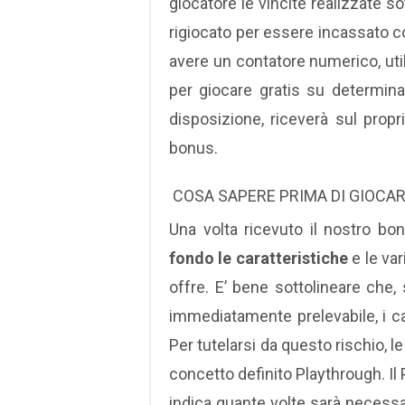
giocatore le vincite realizzate s
rigiocato per essere incassato c
avere un contatore numerico, util
per giocare gratis su determinat
disposizione, riceverà sul propr
bonus.
COSA SAPERE PRIMA DI GIOCA
Una volta ricevuto il nostro b
fondo le caratteristiche
e le var
offre. E’ bene sottolineare che,
immediatamente prelevabile, i ca
Per tutelarsi da questo rischio, 
concetto definito Playthrough. Il
indica quante volte sarà necessar