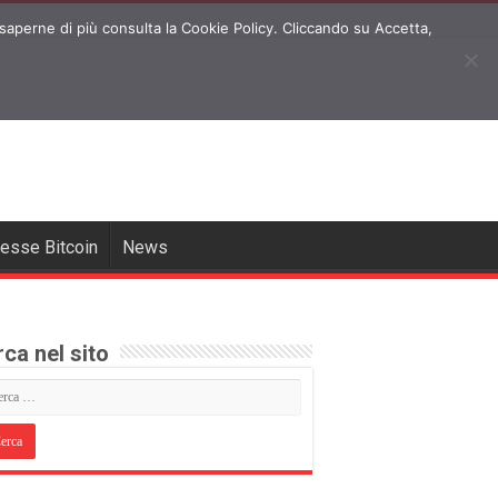
i saperne di più consulta la Cookie Policy. Cliccando su Accetta,
esse Bitcoin
News
ca nel sito