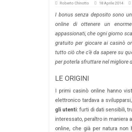
Roberto Chinotto
18 Aprile 2014
I bonus senza deposito sono un
online di ottenere un enorme
appassionati, che ogni giorno sca
gratuito per giocare ai casinò o
tutto ciò che c’è da sapere su qu
per poterla sfruttare nel migliore 
LE ORIGINI
I primi casinò online hanno vis
elettronico tardava a svilupparsi
gli utenti
: furti di dati sensibil
interessato, peraltro in maniera a
online, che già per natura non 