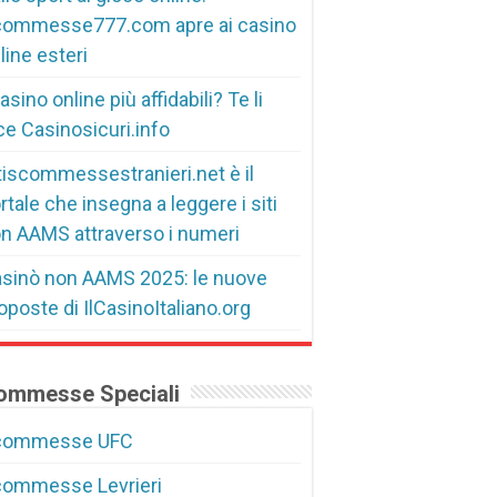
ommesse777.com apre ai casino
line esteri
casino online più affidabili? Te li
ce Casinosicuri.info
tiscommessestranieri.net è il
rtale che insegna a leggere i siti
n AAMS attraverso i numeri
sinò non AAMS 2025: le nuove
oposte di IlCasinoItaliano.org
ommesse Speciali
commesse UFC
ommesse Levrieri