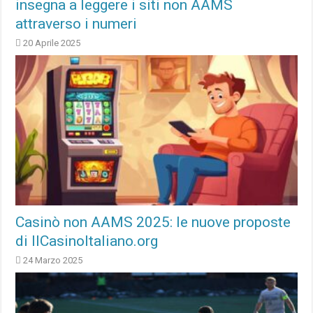
insegna a leggere i siti non AAMS
attraverso i numeri
20 Aprile 2025
Casinò non AAMS 2025: le nuove proposte
di IlCasinoItaliano.org
24 Marzo 2025