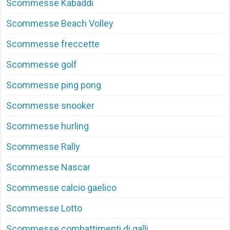
Scommesse Kabaddi
Scommesse Beach Volley
Scommesse freccette
Scommesse golf
Scommesse ping pong
Scommesse snooker
Scommesse hurling
Scommesse Rally
Scommesse Nascar
Scommesse calcio gaelico
Scommesse Lotto
Scommesse combattimenti di galli