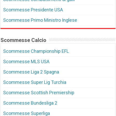
Scommesse Presidente USA
Scommesse Primo Ministro Inglese
Scommesse Calcio
Scommesse Championship EFL
Scommesse MLS USA
Scommesse Liga 2 Spagna
Scommesse Super Lig Turchia
Scommesse Scottish Premiership
Scommesse Bundesliga 2
Scommesse Superliga