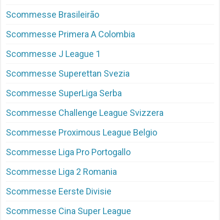
Scommesse Brasileirão
Scommesse Primera A Colombia
Scommesse J League 1
Scommesse Superettan Svezia
Scommesse SuperLiga Serba
Scommesse Challenge League Svizzera
Scommesse Proximous League Belgio
Scommesse Liga Pro Portogallo
Scommesse Liga 2 Romania
Scommesse Eerste Divisie
Scommesse Cina Super League