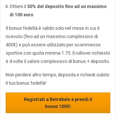
Ottieni il
50% del deposito fino ad un massimo
di 100 euro
Il bonus fedeltà è valido solo nel mese in cui è
ricevuto (fino ad un massimo complessivo di
400€) e può essere utilizzato per scommesse
sportive con quota minima 1.75. Il rollover richiesto
è 4 volte il valore complessivo di bonus + deposito.
Non perdere altro tempo, deposita e richiedi subito
il tuo bonus fedeltà!
Registrati a Betrebels e prendi il
bonus 100€!