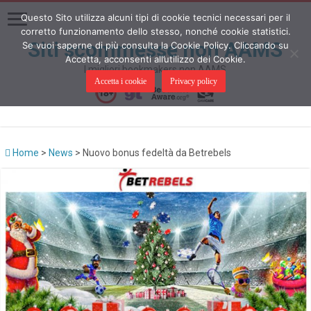
Questo Sito utilizza alcuni tipi di cookie tecnici necessari per il
corretto funzionamento dello stesso, nonché cookie statistici.
Siti scommesse non AAMS
Se vuoi saperne di più consulta la Cookie Policy. Cliccando su
Accetta, acconsenti all’utilizzo dei Cookie.
I migliori bookmakers non AAMS
Accetta i cookie
Privacy policy
Home
>
News
>
Nuovo bonus fedeltà da Betrebels