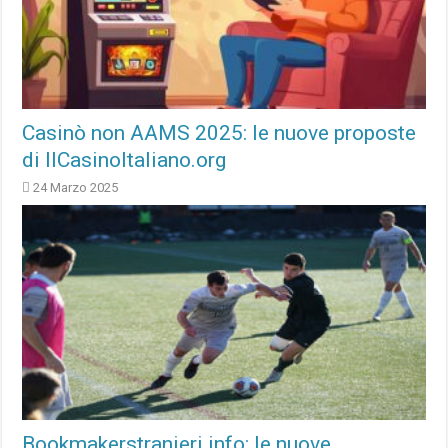
Casinò non AAMS 2025: le nuove proposte
di IlCasinoItaliano.org
24 Marzo 2025
Bookmakerstranieri.info: le nuove