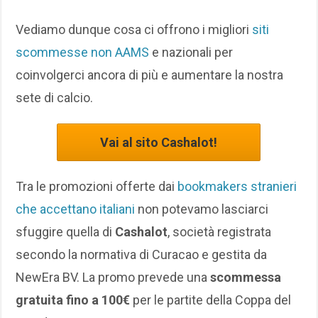
Vediamo dunque cosa ci offrono i migliori
siti
scommesse non AAMS
e nazionali per
coinvolgerci ancora di più e aumentare la nostra
sete di calcio.
Vai al sito Cashalot!
Tra le promozioni offerte dai
bookmakers stranieri
che accettano italiani
non potevamo lasciarci
sfuggire quella di
Cashalot
, società registrata
secondo la normativa di Curacao e gestita da
NewEra BV. La promo prevede una
scommessa
gratuita fino a 100€
per le partite della Coppa del