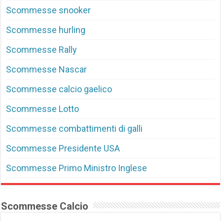
Scommesse snooker
Scommesse hurling
Scommesse Rally
Scommesse Nascar
Scommesse calcio gaelico
Scommesse Lotto
Scommesse combattimenti di galli
Scommesse Presidente USA
Scommesse Primo Ministro Inglese
Scommesse Calcio