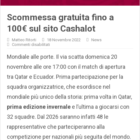
Scommessa gratuita fino a
100€ sul sito Cashalot
Matteo Ritorti
18 Novembre 2022
News
su
Commenti disabilitati
Scommessa
gratuita
Mondiale alle porte. Il via scatta domenica 20
fino
a
novembre alle ore 17:00 con il match di apertura
100€
sul
tra Qatar e Ecuador. Prima partecipazione per la
sito
Cashalot
squadra organizzatrice, che esordisce nel
mondiale più unico della storia: prima volta in Qatar,
prima edizione invernale
e l’ultima a giocarsi con
32 squadre. Dal 2026 saranno infatti 48 le
rappresentative che parteciperanno alla
competizione per nazionali più seguita del mondo.