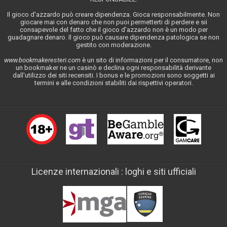
Il gioco d'azzardo può creare dipendenza. Gioca responsabilmente. Non
giocare mai con denaro che non puoi permetterti di perdere e sii
consapevole del fatto che il gioco d'azzardo non è un modo per
guadagnare denaro. Il gioco può causare dipendenza patologica se non
gestito con moderazione.
www.bookmakeresteri.com
è un sito di informazioni per il consumatore, non
un bookmaker ne un casinò e declina ogni responsabilità derivante
dall'utilizzo dei siti recensiti. I bonus e le promozioni sono soggetti ai
termini e alle condizioni stabiliti dai rispettivi operatori.
Licenze internazionali : loghi e siti ufficiali