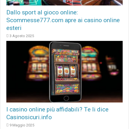
Dallo sport al gioco online:
Scommesse777.com apre ai casino online
esteri
3 Agosto 2025
I casino online più affidabili? Te li dice
Casinosicuri.info
9 Maggio 2025