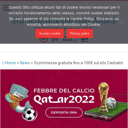
Questo Sito utilizza alcuni tipi di cookie tecnici necessari per il
corretto funzionamento dello stesso, nonché cookie statistici.
Siti scommesse non AAMS
Se vuoi saperne di più consulta la Cookie Policy. Cliccando su
Accetta, acconsenti all’utilizzo dei Cookie.
I migliori bookmakers non AAMS
Accetta i cookie
Privacy policy
Home
>
News
>
Scommessa gratuita fino a 100€ sul sito Cashalot