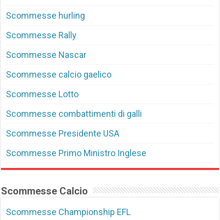
Scommesse hurling
Scommesse Rally
Scommesse Nascar
Scommesse calcio gaelico
Scommesse Lotto
Scommesse combattimenti di galli
Scommesse Presidente USA
Scommesse Primo Ministro Inglese
Scommesse Calcio
Scommesse Championship EFL