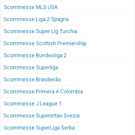
Scommesse MLS USA
Scommesse Liga 2 Spagna
Scommesse Super Lig Turchia
Scommesse Scottish Premiership
Scommesse Bundesliga 2
Scommesse Superliga
Scommesse Brasileirão
Scommesse Primera A Colombia
Scommesse J League 1
Scommesse Superettan Svezia
Scommesse SuperLiga Serba