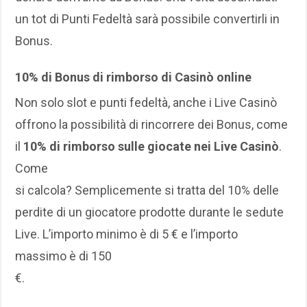
un tot di Punti Fedeltà sarà possibile convertirli in
Bonus.
10% di Bonus di rimborso di Casinò online
Non solo slot e punti fedeltà, anche i Live Casinò
offrono la possibilità di rincorrere dei Bonus, come
il
10% di rimborso sulle giocate nei Live Casinò
.
Come
si calcola? Semplicemente si tratta del 10% delle
perdite di un giocatore prodotte durante le sedute
Live. L’importo minimo è di 5 € e l’importo
massimo è di 150
€.