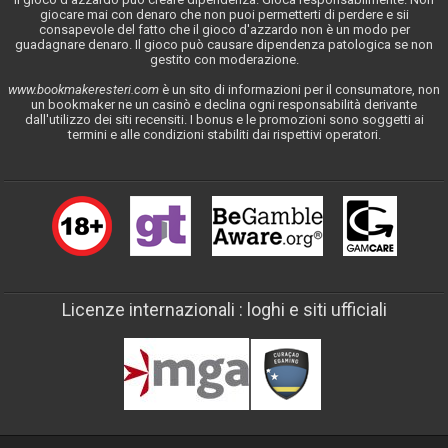
giocare mai con denaro che non puoi permetterti di perdere e sii
consapevole del fatto che il gioco d'azzardo non è un modo per
guadagnare denaro. Il gioco può causare dipendenza patologica se non
gestito con moderazione.
www.bookmakeresteri.com
è un sito di informazioni per il consumatore, non
un bookmaker ne un casinò e declina ogni responsabilità derivante
dall'utilizzo dei siti recensiti. I bonus e le promozioni sono soggetti ai
termini e alle condizioni stabiliti dai rispettivi operatori.
Licenze internazionali : loghi e siti ufficiali