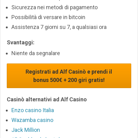
Sicurezza nei metodi di pagamento
Possibilità di versare in bitcoin
Assistenza 7 giorni su 7, a qualsiasi ora
Svantaggi:
Niente da segnalare
Registrati ad Alf Casinò e prendi il
bonus 500€ + 200 giri gratis!
Casinò alternativi ad Alf Casino
Enzo casino Italia
Wazamba casino
Jack Million