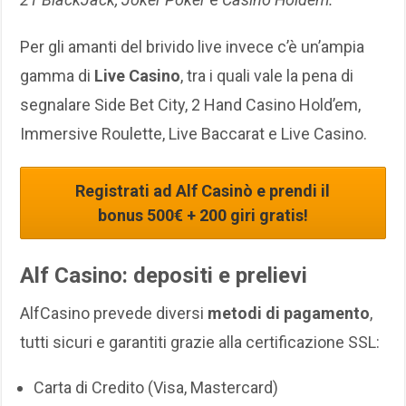
Per gli amanti del brivido live invece c’è un’ampia
gamma di
Live Casino
, tra i quali vale la pena di
segnalare Side Bet City, 2 Hand Casino Hold’em,
Immersive Roulette, Live Baccarat e Live Casino.
Registrati ad Alf Casinò e prendi il
bonus 500€ + 200 giri gratis!
Alf Casino: depositi e prelievi
AlfCasino prevede diversi
metodi di pagamento
,
tutti sicuri e garantiti grazie alla certificazione SSL:
Carta di Credito (Visa, Mastercard)