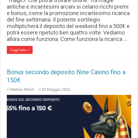
“magici” che potrai trovare online. Tra magie
antiche e incantesimi arcani si celano ricchi premi
e bonus, come la promozione incantesimo ricarica
del fine settimana. Il potente sortilegio
moltiplicherà il deposito del weekend fino a 500€ e
potrà essere ripetuto ben quattro volte. Vediamo
allora come funziona. Come funziona la ricarica …
Leggi tutto »
Bonus secondo deposito Nine Casino fino a
150€
Matteo Ritorti
23 Maggio 2023