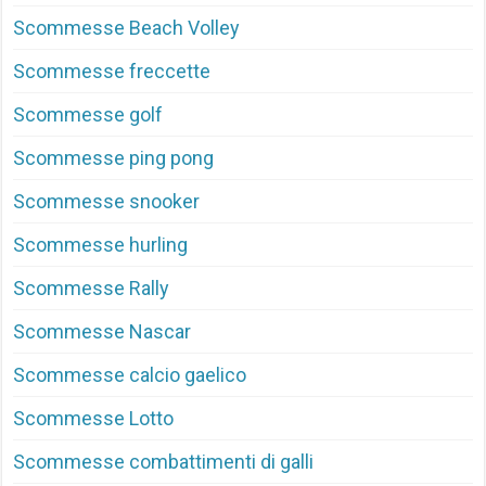
Scommesse Beach Volley
Scommesse freccette
Scommesse golf
Scommesse ping pong
Scommesse snooker
Scommesse hurling
Scommesse Rally
Scommesse Nascar
Scommesse calcio gaelico
Scommesse Lotto
Scommesse combattimenti di galli