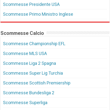
Scommesse Presidente USA
Scommesse Primo Ministro Inglese
Scommesse Calcio
Scommesse Championship EFL
Scommesse MLS USA
Scommesse Liga 2 Spagna
Scommesse Super Lig Turchia
Scommesse Scottish Premiership
Scommesse Bundesliga 2
Scommesse Superliga