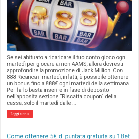
Se sei abituato a ricaricare il tuo conto gioco ogni
martedì per giocare ai non AAMS, allora dovresti
approfondire la promozione di Jack Million. Con
888 Ricarica il martedì, infatti, è possibile ottenere
un bonus fino a 888€ ogni martedì della settimana.
Per farlo basta inserire in fase di deposito
nell’apposita sezione “Riscatta coupon” della
cassa, solo il martedì dalle …
Leggi tutto »
Come ottenere 5€ di puntata gratuita su 1Bet