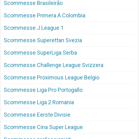
Scommesse Brasileirão
Scommesse Primera A Colombia
Scommesse J League 1
Scommesse Superettan Svezia
Scommesse SuperLiga Serba
Scommesse Challenge League Svizzera
Scommesse Proximous League Belgio
Scommesse Liga Pro Portogallo
Scommesse Liga 2 Romania
Scommesse Eerste Divisie
Scommesse Cina Super League