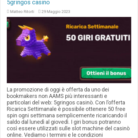
5gringos casino
Matteo Ritorti
29 Maggio 2023
La promozione di oggi è offerta da uno dei
bookmakers non AAMS più interessanti e
particolari del web: 5gringos casinò. Con l’offerta
Ricarica Settimanale è possibile ottenere 50 free
spin ogni settimana semplicemente ricaricando il
saldo dal lunedì al giovedì. I giri bonus potranno
così essere utilizzati sulle slot machine del casinò
online. Vediamo i termini e le condizioni