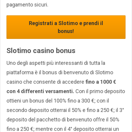
pagamento sicuri.
Registrati a Slotimo e prendi il
bonus!
Slotimo casino bonus
Uno degli aspetti più interessanti di tutta la
piattaforma è il bonus di benvenuto di Slotimo
casino che consente di accedere
fino a 1000 €
con 4 differenti versamenti.
Con il primo deposito
ottieni un bonus del 100% fino a 300 €; con il
secondo deposito otterrai il 50% e fino a 250 €; il 3°
deposito del pacchetto di benvenuto offre il 50%
fino a 250 €; mentre con il 4° deposito otterrai un