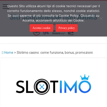
Questo Sito utilizza alcuni tipi di cookie tecnici necessari per il
corretto funzionamento dello stesso, nonché cookie statistici.
Siti scommesse non AAMS
Se vuoi saperne di più consulta la Cookie Policy. Cliccando su
Accetta, acconsenti all’utilizzo dei Cookie.
I migliori bookmakers non AAMS
Accetta i cookie
Privacy policy
Home
>
Slotimo casino: come funziona, bonus, promozioni