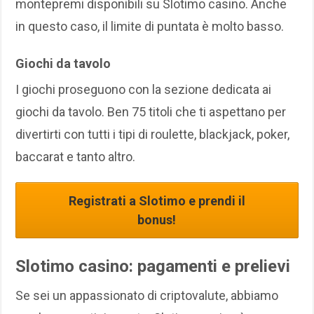
montepremi disponibili su Slotimo casino. Anche
in questo caso, il limite di puntata è molto basso.
Giochi da tavolo
I giochi proseguono con la sezione dedicata ai
giochi da tavolo. Ben 75 titoli che ti aspettano per
divertirti con tutti i tipi di roulette, blackjack, poker,
baccarat e tanto altro.
Registrati a Slotimo e prendi il
bonus!
Slotimo casino: pagamenti e prelievi
Se sei un appassionato di criptovalute, abbiamo