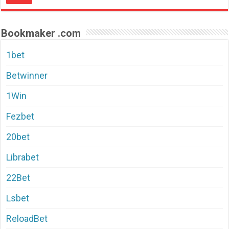
Bookmaker .com
1bet
Betwinner
1Win
Fezbet
20bet
Librabet
22Bet
Lsbet
ReloadBet