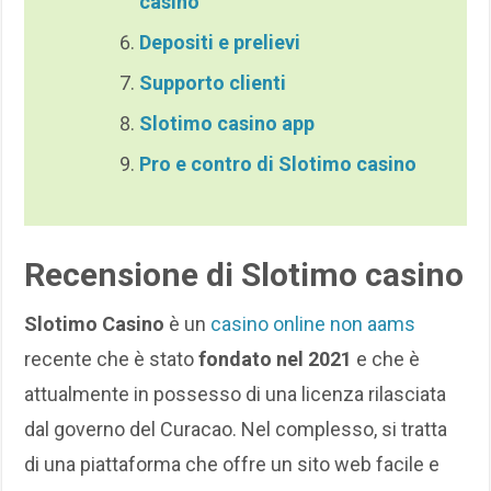
casino
Depositi e prelievi
Supporto clienti
Slotimo casino app
Pro e contro di Slotimo casino
Recensione di Slotimo casino
Slotimo Casino
è un
casino online non aams
recente che è stato
fondato nel 2021
e che è
attualmente in possesso di una licenza rilasciata
dal governo del Curacao. Nel complesso, si tratta
di una piattaforma che offre un sito web facile e