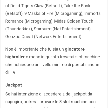
of Dead Tigers Claw (Betsoft), Take the Bank
(Betsoft), 9 Masks of Fire (Microgaming), Immortal
Romance (Microgaming), Midas Golden Touch
(Thunderkick), Starburst (Net Entertainment) ,
Gonzo’s Quest (Network Entertainment).
Non è importante che tu sia un
giocatore
highroller
o meno in quanto troverai slot machine
che richiedono un livello minimo di puntata anche
di 1 €.
Jackpot
Se hai intenzione di accedere a dei jackpot da
capogiro, potresti provare le 8 slot machine con