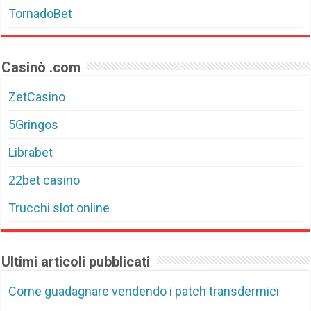
TornadoBet
Casinò .com
ZetCasino
5Gringos
Librabet
22bet casino
Trucchi slot online
Ultimi articoli pubblicati
Come guadagnare vendendo i patch transdermici