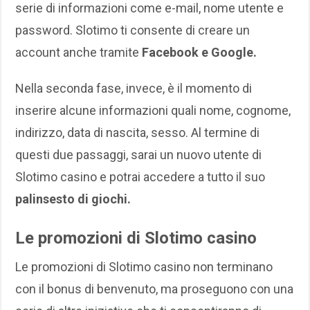
serie di informazioni come e-mail, nome utente e
password. Slotimo ti consente di creare un
account anche tramite
Facebook e Google.
Nella seconda fase, invece, è il momento di
inserire alcune informazioni quali nome, cognome,
indirizzo, data di nascita, sesso. Al termine di
questi due passaggi, sarai un nuovo utente di
Slotimo casino e potrai accedere a tutto il suo
palinsesto di giochi.
Le promozioni di Slotimo casino
Le promozioni di Slotimo casino non terminano
con il bonus di benvenuto, ma proseguono con una