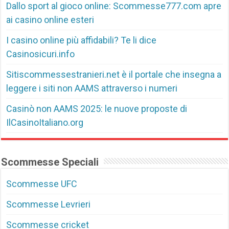
Dallo sport al gioco online: Scommesse777.com apre
ai casino online esteri
I casino online più affidabili? Te li dice
Casinosicuri.info
Sitiscommessestranieri.net è il portale che insegna a
leggere i siti non AAMS attraverso i numeri
Casinò non AAMS 2025: le nuove proposte di
IlCasinoItaliano.org
Scommesse Speciali
Scommesse UFC
Scommesse Levrieri
Scommesse cricket