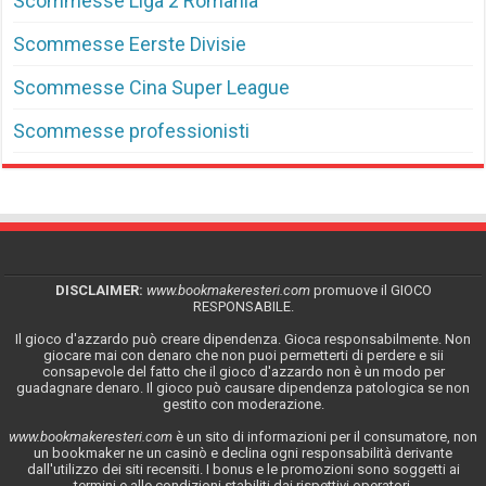
Scommesse Liga 2 Romania
Scommesse Eerste Divisie
Scommesse Cina Super League
Scommesse professionisti
DISCLAIMER:
www.bookmakeresteri.com
promuove il GIOCO
RESPONSABILE.
Il gioco d'azzardo può creare dipendenza. Gioca responsabilmente. Non
giocare mai con denaro che non puoi permetterti di perdere e sii
consapevole del fatto che il gioco d'azzardo non è un modo per
guadagnare denaro. Il gioco può causare dipendenza patologica se non
gestito con moderazione.
www.bookmakeresteri.com
è un sito di informazioni per il consumatore, non
un bookmaker ne un casinò e declina ogni responsabilità derivante
dall'utilizzo dei siti recensiti. I bonus e le promozioni sono soggetti ai
termini e alle condizioni stabiliti dai rispettivi operatori.