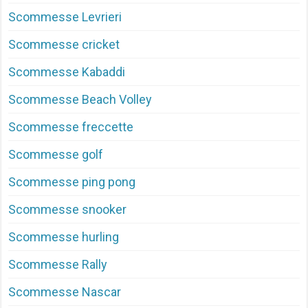
Scommesse Levrieri
Scommesse cricket
Scommesse Kabaddi
Scommesse Beach Volley
Scommesse freccette
Scommesse golf
Scommesse ping pong
Scommesse snooker
Scommesse hurling
Scommesse Rally
Scommesse Nascar