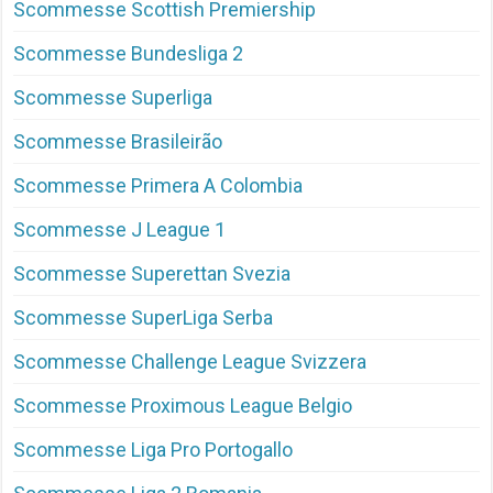
Scommesse Scottish Premiership
Scommesse Bundesliga 2
Scommesse Superliga
Scommesse Brasileirão
Scommesse Primera A Colombia
Scommesse J League 1
Scommesse Superettan Svezia
Scommesse SuperLiga Serba
Scommesse Challenge League Svizzera
Scommesse Proximous League Belgio
Scommesse Liga Pro Portogallo