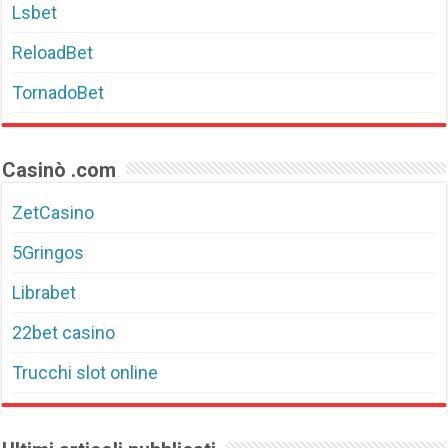
Lsbet
ReloadBet
TornadoBet
Casinò .com
ZetCasino
5Gringos
Librabet
22bet casino
Trucchi slot online