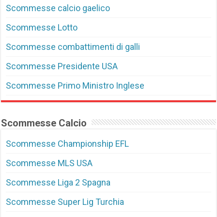
Scommesse calcio gaelico
Scommesse Lotto
Scommesse combattimenti di galli
Scommesse Presidente USA
Scommesse Primo Ministro Inglese
Scommesse Calcio
Scommesse Championship EFL
Scommesse MLS USA
Scommesse Liga 2 Spagna
Scommesse Super Lig Turchia