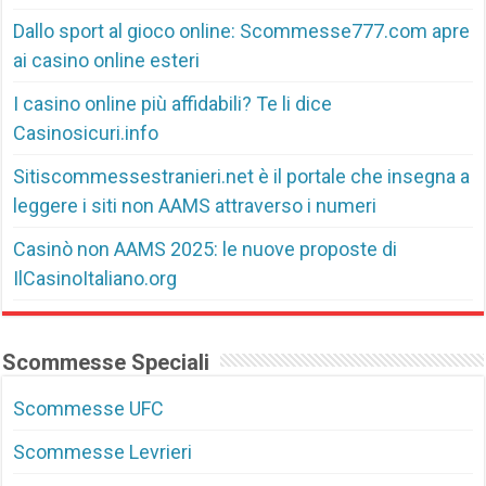
Dallo sport al gioco online: Scommesse777.com apre
ai casino online esteri
I casino online più affidabili? Te li dice
Casinosicuri.info
Sitiscommessestranieri.net è il portale che insegna a
leggere i siti non AAMS attraverso i numeri
Casinò non AAMS 2025: le nuove proposte di
IlCasinoItaliano.org
Scommesse Speciali
Scommesse UFC
Scommesse Levrieri