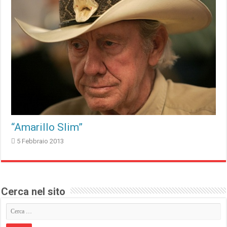
“Amarillo Slim”
5 Febbraio 2013
Cerca nel sito