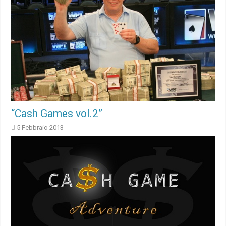
“Cash Games vol.2”
5 Febbraio 2013