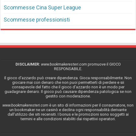
Scommesse Cina Super League
Scommesse professionisti
DISCLAIMER:
www.bookmakeresteri.com
promuove il GIOCO
RESPONSABILE.
Il gioco d'azzardo può creare dipendenza. Gioca responsabilmente. Non
giocare mai con denaro che non puoi permetterti di perdere e sii
consapevole del fatto che il gioco d'azzardo non è un modo per
guadagnare denaro. Il gioco può causare dipendenza patologica se non
gestito con moderazione.
www.bookmakeresteri.com
è un sito di informazioni per il consumatore, non
un bookmaker ne un casinò e declina ogni responsabilità derivante
dall'utilizzo dei siti recensiti. I bonus e le promozioni sono soggetti ai
termini e alle condizioni stabiliti dai rispettivi operatori.