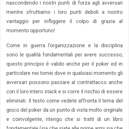
nascondendo i nostri punti di forza agli avversari
mentre sfruttiamo i loro punti deboli a nostro
vantaggio per infliggere il colpo di grazia al
momento opportuno!
Come in guerra l’organizzazione e la disciplina
sono le qualità fondamentali per avere successo,
questo principio è valido anche per il poker ed in
particolare nei tornei dove in qualsiasi momento gli
avversari possono passare al contrattacco anche
con il loro intero stack e si corre il rischio di essere
eliminati. Il testo come vedete affronta il tema del
gioco del poker da un punto di vista molto originale
e coinvolgente, ritengo che si tratti di un libro
fondamentale (sia che siate alle prime armi sia che