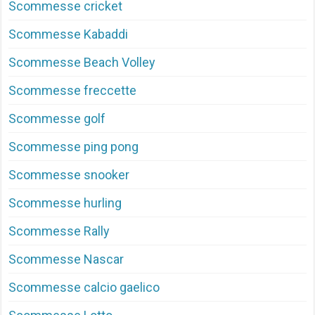
Scommesse cricket
Scommesse Kabaddi
Scommesse Beach Volley
Scommesse freccette
Scommesse golf
Scommesse ping pong
Scommesse snooker
Scommesse hurling
Scommesse Rally
Scommesse Nascar
Scommesse calcio gaelico