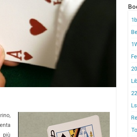
Bo
1b
Be
1
Fe
20
Li
22
Ls
rino,
Re
senta
To
 più