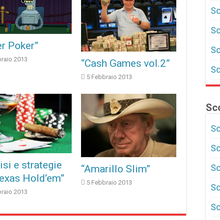
S
Sc
er Poker”
S
braio 2013
“Cash Games vol.2”
Sc
5 Febbraio 2013
Sc
S
S
isi e strategie
Sc
“Amarillo Slim”
Texas Hold’em”
5 Febbraio 2013
Sc
braio 2013
Sc