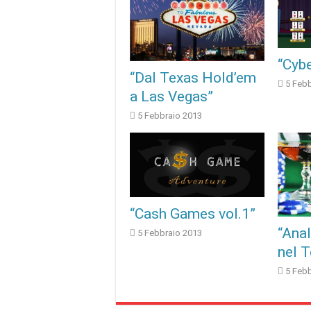
“Cyb
“Dal Texas Hold’em
5 Feb
a Las Vegas”
5 Febbraio 2013
“Cash Games vol.1”
“Anal
5 Febbraio 2013
nel 
5 Feb