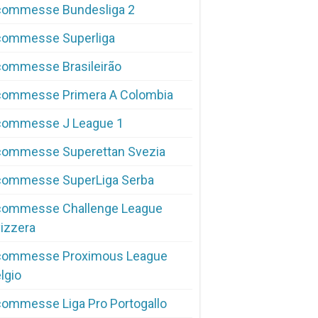
ommesse Bundesliga 2
commesse Superliga
ommesse Brasileirão
ommesse Primera A Colombia
commesse J League 1
ommesse Superettan Svezia
ommesse SuperLiga Serba
commesse Challenge League
izzera
commesse Proximous League
lgio
ommesse Liga Pro Portogallo