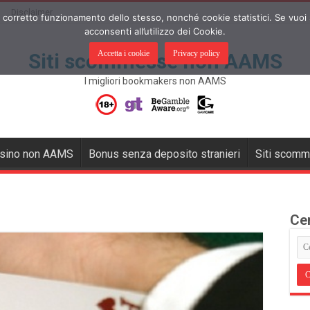
Disclaimer
 il corretto funzionamento dello stesso, nonché cookie statistici. Se vuo
acconsenti all’utilizzo dei Cookie.
Accetta i cookie
Privacy policy
Siti scommesse non AAMS
I migliori bookmakers non AAMS
sino non AAMS
Bonus senza deposito stranieri
Siti scomm
Cer