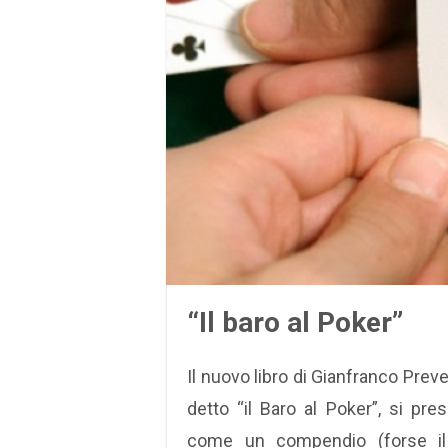
“Il baro al Poker”
Il nuovo libro di Gianfranco Preve
detto “il Baro al Poker”, si pre
come un compendio (forse il